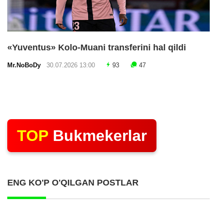
«Yuventus» Kolo-Muani transferini hal qildi
Mr.NoBoDy
30.07.2026 13:00
93
47
TOP
Bukmekerlar
ENG KO'P O'QILGAN POSTLAR