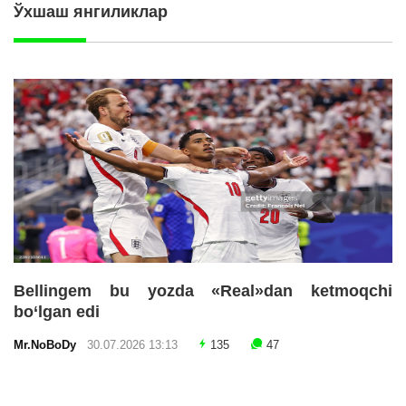
Ўхшаш янгиликлар
Bellingem bu yozda «Real»dan ketmoqchi
bo‘lgan edi
Mr.NoBoDy
30.07.2026 13:13
135
47