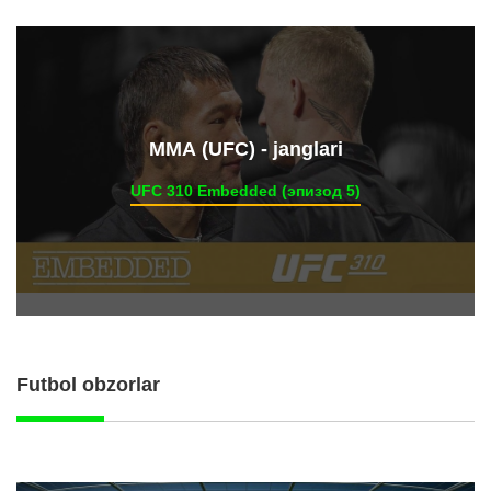
ММА (UFC) - janglari
UFC 310 Embedded (эпизод 5)
Futbol obzorlar