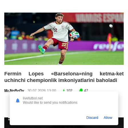
Fermin Lopes «Barselona»ning ketma-ket
uchinchi chempionlik imkoniyatlarini baholadi
Mr.NoBoDy
30.07.2026 13:00
102
47
livefutbol.net
Would like to send you notifications
Discard
Allow