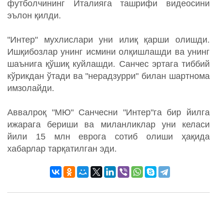
футболчининг Италияга ташрифи видеосини
эълон қилди.
"Интер" мухлислари уни илиқ қарши олишди.
Ишқибозлар унинг исмини олқишлашди ва унинг
шаънига қўшиқ куйлашди. Санчес эртага тиббий
кўрикдан ўтади ва "нерадзурри" билан шартнома
имзолайди.
Аввалроқ "МЮ" Санчесни "Интер"га бир йилга
ижарага бериши ва миланликлар уни келаси
йили 15 млн еврога сотиб олиши ҳақида
хабарлар тарқатилган эди.