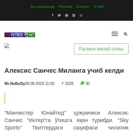
Биз ҳақимизда
Реклама
Контакт
Х-сайт
Расмни юклаб олиш
Алексис Санчес Миланга учиб келди
Mr.NoBoDy
29.08.2019 11:00
1028
30
"Манчестер Юнайтед" ҳужумчиси Алексис
Санчес "Интер"га ўтишга яқин турибди. "Sky
Sports" Твиттердаги саҳифаси чилилик