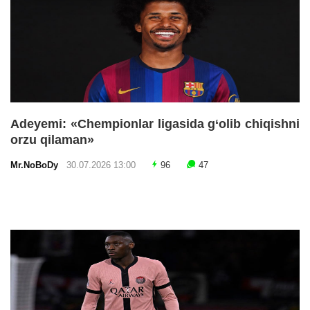
Adeyemi: «Chempionlar ligasida g‘olib chiqishni
orzu qilaman»
Mr.NoBoDy
30.07.2026 13:00
96
47