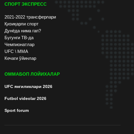
СПОРТ ЭКСПРЕСС
2021-2022 трансферлари
Қизиқарли спорт
Дунёда нима гап?
Бугунги ТВ-да
Чемпионатлар
UFC \ ММА
Кечаги ўйинлар
ОММАБОП ЛОЙИХАЛАР
UFC янгиликлари 2026
Futbol videolar 2026
Sport forum