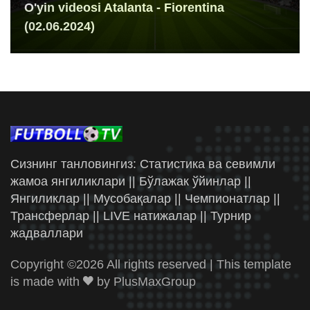
O'yin videosi Atalanta - Fiorentina
(02.06.2024)
Сизнинг танловингиз: Статистика ва севимли
жамоа янгиликлари || Бўлажак ўйинлар ||
Янгиликлар || Мусобақалар || Чемпионатлар ||
Трансферлар || LIVE натижалар || Турнир
жадваллари
Copyright ©
2026 All rights reserved | This template
is made with
by
PlusMaxGroup