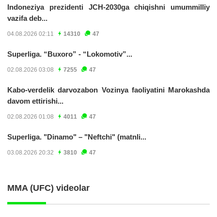
Indoneziya prezidenti JCH-2030ga chiqishni umummilliy
vazifa deb...
04.08.2026 02:11
14310
47
Superliga. “Buxoro” - “Lokomotiv”...
02.08.2026 03:08
7255
47
Kabo-verdelik darvozabon Vozinya faoliyatini Marokashda
davom ettirishi...
02.08.2026 01:08
4011
47
Superliga. "Dinamo" – "Neftchi" (matnli...
03.08.2026 20:32
3810
47
MMA (UFC) videolar