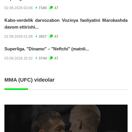
02.08.2026 03:08
7180
47
Kabo-verdelik darvozabon Vozinya faoliyatini Marokashda
davom ettirishi...
02.08.2026 01:08
3927
47
Superliga. "Dinamo" – "Neftchi" (matnli...
03.08.2026 20:32
3744
47
MMA (UFC) videolar