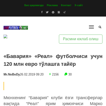
Биз ҳақимизда
Реклама
Контакт
Х-сайт
Расмни юклаб олиш
«Бавария» «Реал» футболчиси учун
120 млн евро тўлашга тайёр
Mr.NoBoDy
26.02.2019 09:20
2156
30
Мюнхенинг “Бавария” клуби ёзги трансферлар
вақтида “Реал” ярим ҳимоячиси Марко