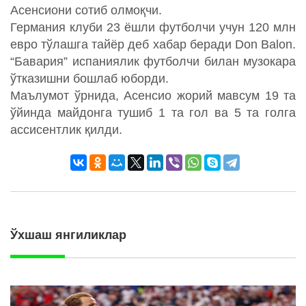
Асенсиони сотиб олмоқчи.
Германия клуби 23 ёшли футболчи учун 120 млн
евро тўлашга тайёр деб хабар беради Don Balon.
“Бавария” испаниялик футболчи билан музокара
ўтказишни бошлаб юборди.
Маълумот ўрнида, Асенсио жорий мавсум 19 та
ўйинда майдонга тушиб 1 та гол ва 5 та голга
ассисентлик қилди.
Ўхшаш янгиликлар