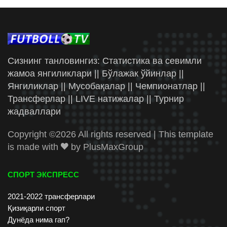
Сизнинг танловингиз: Статистика ва севимли
жамоа янгиликлари || Бўлажак ўйинлар ||
Янгиликлар || Мусобақалар || Чемпионатлар ||
Трансферлар || LIVE натижалар || Турнир
жадваллари
Copyright ©
2026 All rights reserved | This template
is made with
by
PlusMaxGroup
СПОРТ ЭКСПРЕСС
2021-2022 трансферлари
Қизиқарли спорт
Дунёда нима гап?