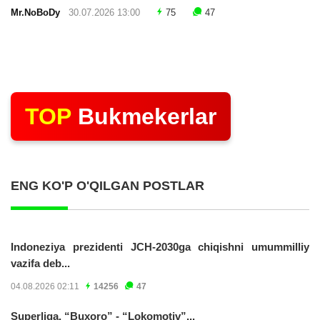
Mr.NoBoDy
30.07.2026 13:00
75
47
TOP
Bukmekerlar
ENG KO'P O'QILGAN POSTLAR
Indoneziya prezidenti JCH-2030ga chiqishni umummilliy
vazifa deb...
04.08.2026 02:11
14256
47
Superliga. “Buxoro” - “Lokomotiv”...