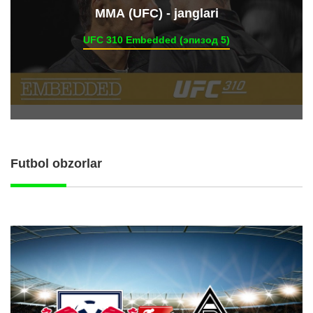
ММА (UFC) - janglari
UFC 310 Embedded (эпизод 5)
Futbol obzorlar