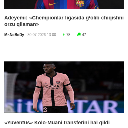
Adeyemi: «Chempionlar ligasida g‘olib chiqishni
orzu qilaman»
Mr.NoBoDy
30.07.2026 13:00
78
47
«Yuventus» Kolo-Muani transferini hal qildi