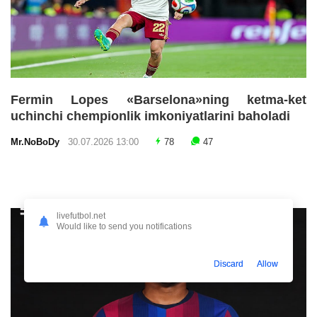
Fermin Lopes «Barselona»ning ketma-ket
uchinchi chempionlik imkoniyatlarini baholadi
Mr.NoBoDy
30.07.2026 13:00
78
47
livefutbol.net
Would like to send you notifications
Discard
Allow