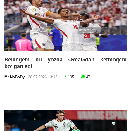
Bellingem bu yozda «Real»dan ketmoqchi
bo‘lgan edi
Mr.NoBoDy
30.07.2026 13:13
105
47