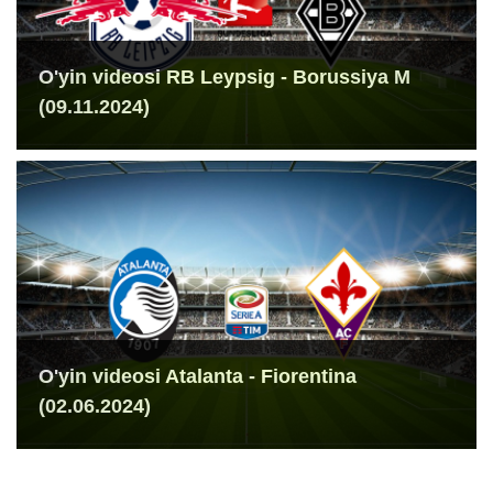
O'yin videosi RB Leypsig - Borussiya M
(09.11.2024)
O'yin videosi Atalanta - Fiorentina
(02.06.2024)