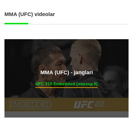
MMA (UFC) videolar
ММА (UFC) - janglari
UFC 310 Embedded (эпизод 5)