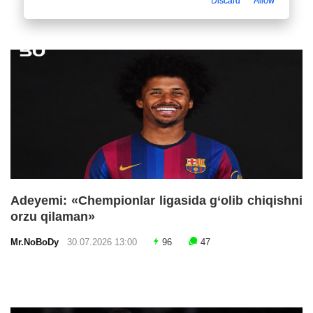
Discard
Allow
Adeyemi: «Chempionlar ligasida g‘olib chiqishni
orzu qilaman»
Mr.NoBoDy
30.07.2026 13:00
96
47