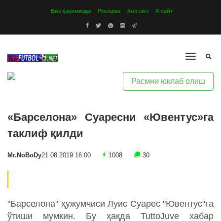
Биз ҳақимизда
Реклама
Контакт
Х-сайт
Расмни юклаб олиш
«Барселона» Суаресни «Ювентус»га
таклиф қилди
Mr.NoBoDy
21.08.2019 16:00
1008
30
"Барселона" ҳужумчиси Луис Суарес "Ювентус"га
ўтиши мумкин. Бу ҳақда TuttoJuve хабар