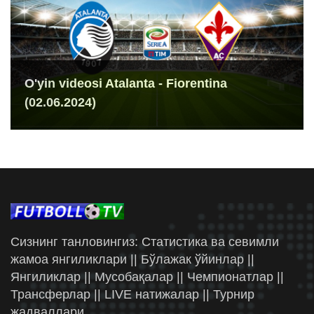
O'yin videosi Atalanta - Fiorentina
(02.06.2024)
Сизнинг танловингиз: Статистика ва севимли
жамоа янгиликлари || Бўлажак ўйинлар ||
Янгиликлар || Мусобақалар || Чемпионатлар ||
Трансферлар || LIVE натижалар || Турнир
жадваллари