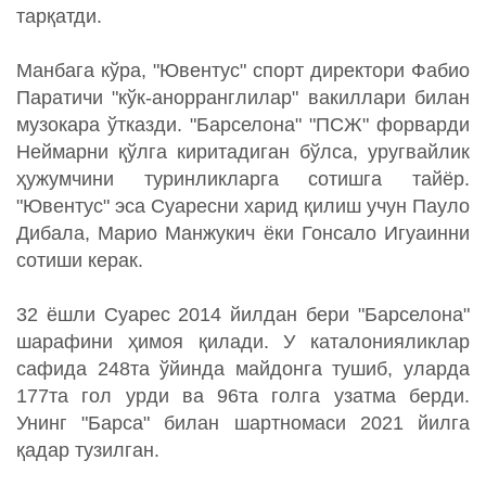
тарқатди.
Манбага кўра, "Ювентус" спорт директори Фабио
Паратичи "кўк-анорранглилар" вакиллари билан
музокара ўтказди. "Барселона" "ПСЖ" форварди
Неймарни қўлга киритадиган бўлса, уругвайлик
ҳужумчини туринликларга сотишга тайёр.
"Ювентус" эса Суаресни харид қилиш учун Пауло
Дибала, Марио Манжукич ёки Гонсало Игуаинни
сотиши керак.
32 ёшли Суарес 2014 йилдан бери "Барселона"
шарафини ҳимоя қилади. У каталонияликлар
сафида 248та ўйинда майдонга тушиб, уларда
177та гол урди ва 96та голга узатма берди.
Унинг "Барса" билан шартномаси 2021 йилга
қадар тузилган.