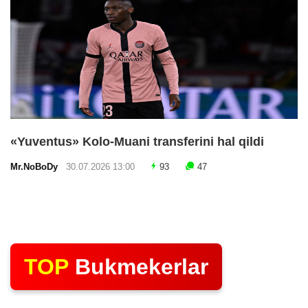
«Yuventus» Kolo-Muani transferini hal qildi
Mr.NoBoDy
30.07.2026 13:00
93
47
TOP
Bukmekerlar