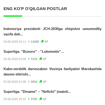
ENG KO'P O'QILGAN POSTLAR
Indoneziya prezidenti JCH-2030ga chiqishni umummilliy
vazifa deb...
04.08.2026 02:11
14280
47
Superliga. “Buxoro” - “Lokomotiv”...
02.08.2026 03:08
7216
47
Kabo-verdelik darvozabon Vozinya faoliyatini Marokashda
davom ettirishi...
02.08.2026 01:08
3954
47
Superliga. "Dinamo" – "Neftchi" (matnli...
03.08.2026 20:32
3765
47