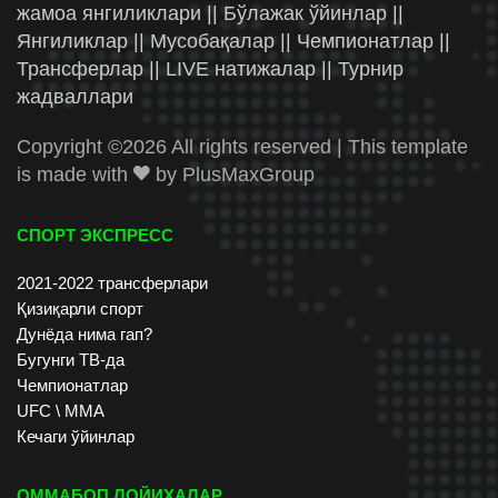
жамоа янгиликлари || Бўлажак ўйинлар ||
Янгиликлар || Мусобақалар || Чемпионатлар ||
Трансферлар || LIVE натижалар || Турнир
жадваллари
Copyright ©
2026 All rights reserved | This template
is made with
by
PlusMaxGroup
СПОРТ ЭКСПРЕСС
2021-2022 трансферлари
Қизиқарли спорт
Дунёда нима гап?
Бугунги ТВ-да
Чемпионатлар
UFC \ ММА
Кечаги ўйинлар
ОММАБОП ЛОЙИХАЛАР