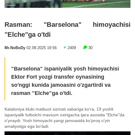
Rasman: "Barselona" himoyachisi
"Elche"ga o'tdi
Mr.NoBoDy
02.09.2025 19:56
2409
30
"Barselona" ispaniyalik yosh himoyachisi
Ektor Fort yozgi transfer oynasining
so'nggi kunida jamoasini o'zgartirdi va
rasman "Elche"ga o'tdi.
Kataloniya klubi matbuot xizmati xabariga ko'ra, 19 yoshli
ispaniyalik futbolchi mavsum oxirigacha ijara asosida "Elche"da
o'ynaydi. Yosh himoyachi yangi jamoasida ko'proq o'yin
amaliyotiga ega bo'ladi.