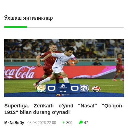
Ўхшаш янгиликлар
Superliga. Zerikarli o'yind "Nasaf" "Qo'qon-
1912" bilan durang o'ynadi
Mr.NoBoDy
08.08.2026 22:00
309
47