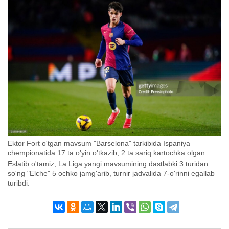
Ektor Fort o'tgan mavsum "Barselona" tarkibida Ispaniya
chempionatida 17 ta o'yin o'tkazib, 2 ta sariq kartochka olgan.
Eslatib o'tamiz, La Liga yangi mavsumining dastlabki 3 turidan
so'ng "Elche" 5 ochko jamg'arib, turnir jadvalida 7-o'rinni egallab
turibdi.