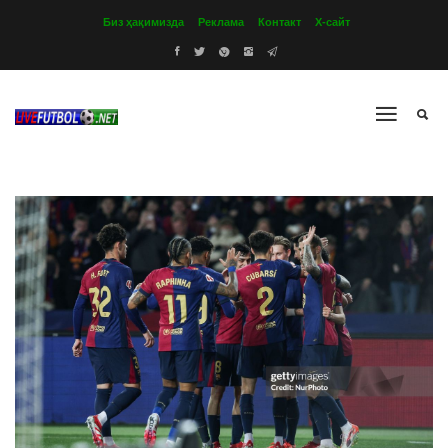
Биз ҳақимизда
Реклама
Контакт
Х-сайт