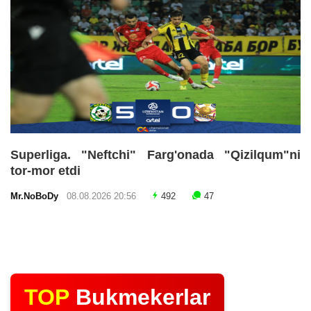
Superliga. "Neftchi" Farg'onada "Qizilqum"ni
tor-mor etdi
Mr.NoBoDy
08.08.2026 20:56
492
47
TOP
Bukmekerlar