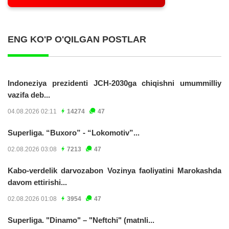
ENG KO'P O'QILGAN POSTLAR
Indoneziya prezidenti JCH-2030ga chiqishni umummilliy
vazifa deb...
04.08.2026 02:11
14274
47
Superliga. “Buxoro” - “Lokomotiv”...
02.08.2026 03:08
7213
47
Kabo-verdelik darvozabon Vozinya faoliyatini Marokashda
davom ettirishi...
02.08.2026 01:08
3954
47
Superliga. "Dinamo" – "Neftchi" (matnli...