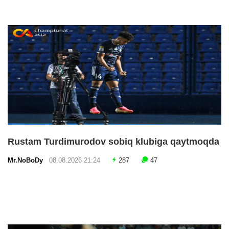
Rustam Turdimurodov sobiq klubiga qaytmoqda
Mr.NoBoDy
08.08.2026 21:24
287
47