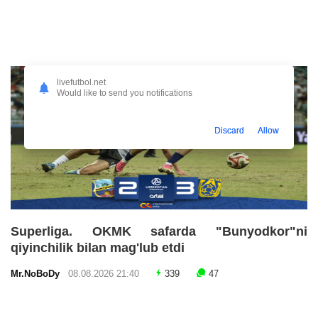
livefutbol.net
Would like to send you notifications
Discard
Allow
Superliga. OKMK safarda "Bunyodkor"ni
qiyinchilik bilan mag'lub etdi
Mr.NoBoDy
08.08.2026 21:40
339
47