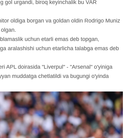
 gol urgandi, biroq keyinchalik bu VAR
or oldiga borgan va goldan oldin Rodrigo Muniz
 olgan.
oblamaslik uchun etarli emas deb topgan,
ga aralashishi uchun etarlicha talabga emas deb
 APL doirasida "Liverpul" - "Arsenal" o'yiniga
an muddatga chetlatildi va bugungi o'yinda