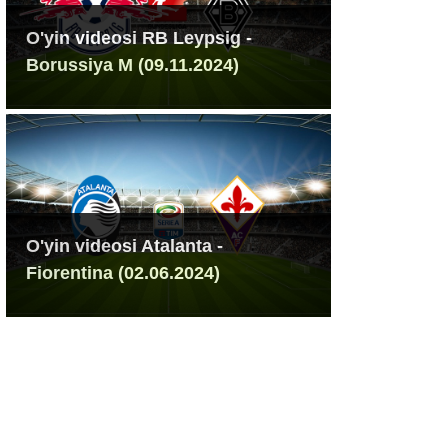
O'yin videosi RB Leypsig -
Borussiya M (09.11.2024)
O'yin videosi Atalanta -
Fiorentina (02.06.2024)