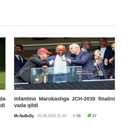
da
Infantino Marokashga JCH-2030 finalini
tdi
vada qildi
Mr.NoBoDy
05.08.2026 21:48
58
47