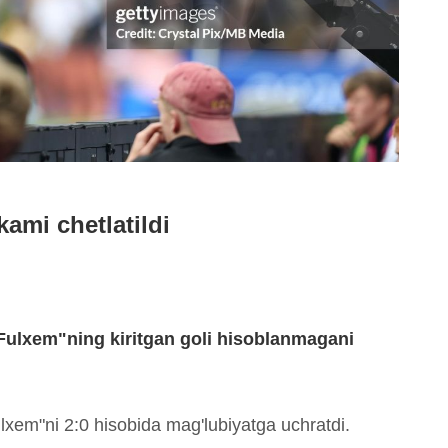
kami chetlatildi
ulxem"ning kiritgan goli hisoblanmagani
ulxem"ni 2:0 hisobida mag'lubiyatga uchratdi.