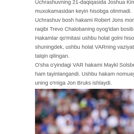
Uchrashuvning 21-daqiqasida Joshua King
muxokamasidan keyin hisobga olinmadi.
Uchrashuv bosh hakami Robert Jons monit
raqibi Trevo Chalobaning oyog'idan bosib
Hakamlar qo'mitasi ushbu holat golni his
shuningdek, ushbu holat VARning vaziyat
talqin qilingan.
O'sha o'yindagi VAR hakami Maykl Solsberi
ham tayinlangandi. Ushbu hakam nomuayy
uning o'rniga Jon Bruks ishlaydi.