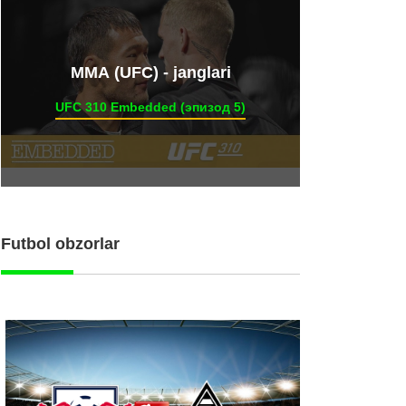
ММА (UFC) - janglari
UFC 310 Embedded (эпизод 5)
Futbol obzorlar