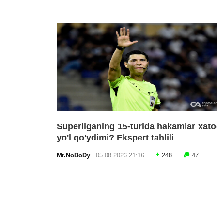
Superliganing 15-turida hakamlar xat
yo'l qo'ydimi? Ekspert tahlili
Mr.NoBoDy
05.08.2026 21:16
248
47