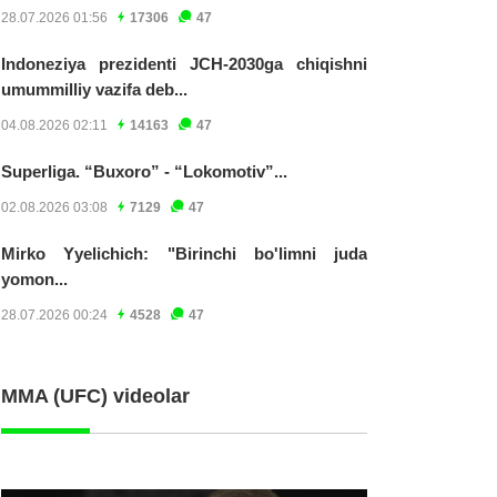
28.07.2026 01:56
17306
47
Indoneziya prezidenti JCH-2030ga chiqishni
umummilliy vazifa deb...
04.08.2026 02:11
14163
47
Superliga. “Buxoro” - “Lokomotiv”...
02.08.2026 03:08
7129
47
Mirko Yyelichich: "Birinchi bo'limni juda
yomon...
28.07.2026 00:24
4528
47
MMA (UFC) videolar