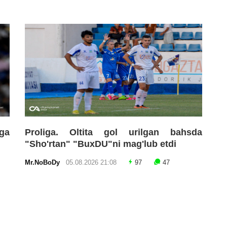
oga
Proliga. Oltita gol urilgan bahsda
"Sho'rtan" "BuxDU"ni mag'lub etdi
Mr.NoBoDy
05.08.2026 21:08
97
47