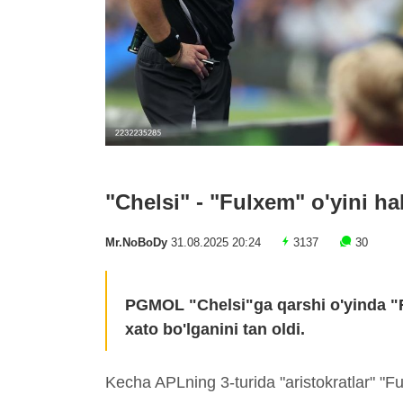
"Chelsi" - "Fulxem" o'yini ha
Mr.NoBoDy
31.08.2025 20:24
3137
30
PGMOL "Chelsi"ga qarshi o'yinda "F
xato bo'lganini tan oldi.
Kecha APLning 3-turida "aristokratlar" "F