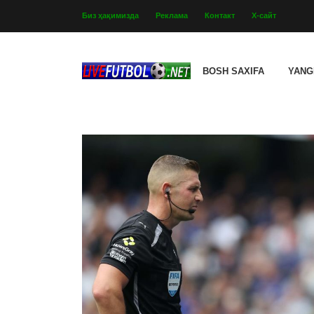
Биз ҳақимизда
Реклама
Контакт
Х-сайт
BOSH SAXIFA
YANG