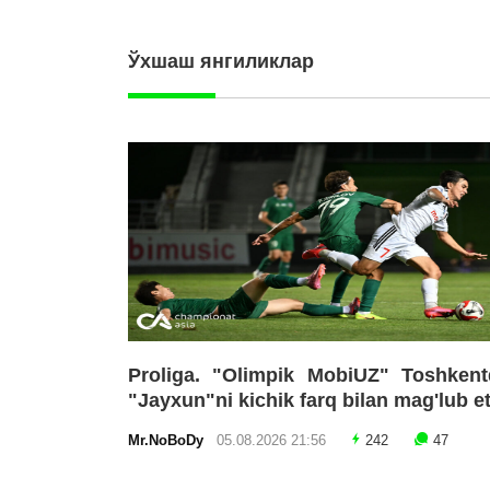
Ўхшаш янгиликлар
Proliga. "Olimpik MobiUZ" Toshkent
"Jayxun"ni kichik farq bilan mag'lub e
Mr.NoBoDy
05.08.2026 21:56
242
47