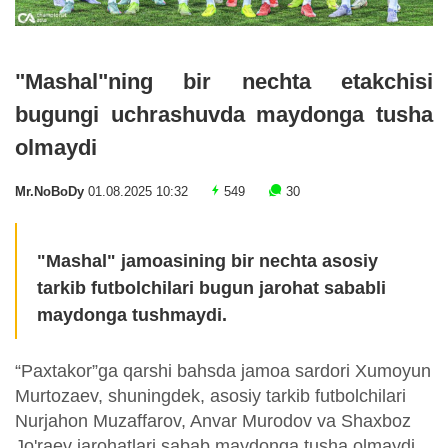
"Mashal"ning bir nechta etakchisi
bugungi uchrashuvda maydonga tusha
olmaydi
Mr.NoBoDy
01.08.2025 10:32
549
30
"Mashal" jamoasining bir nechta asosiy
tarkib futbolchilari bugun jarohat sababli
maydonga tushmaydi.
“Paxtakor”ga qarshi bahsda jamoa sardori Xumoyun
Murtozaev, shuningdek, asosiy tarkib futbolchilari
Nurjahon Muzaffarov, Anvar Murodov va Shaxboz
Jo'raev jarohatlari sabab maydonga tusha olmaydi.