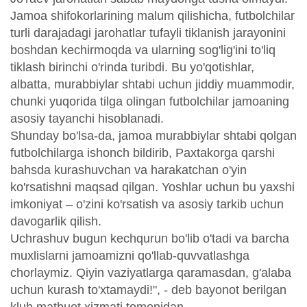
Jamoa shifokorlarining malum qilishicha, futbolchilar
turli darajadagi jarohatlar tufayli tiklanish jarayonini
boshdan kechirmoqda va ularning sog'lig'ini to'liq
tiklash birinchi o'rinda turibdi. Bu yo'qotishlar,
albatta, murabbiylar shtabi uchun jiddiy muammodir,
chunki yuqorida tilga olingan futbolchilar jamoaning
asosiy tayanchi hisoblanadi.
Shunday bo'lsa-da, jamoa murabbiylar shtabi qolgan
futbolchilarga ishonch bildirib, Paxtakorga qarshi
bahsda kurashuvchan va harakatchan o'yin
ko'rsatishni maqsad qilgan. Yoshlar uchun bu yaxshi
imkoniyat – o'zini ko'rsatish va asosiy tarkib uchun
davogarlik qilish.
Uchrashuv bugun kechqurun bo'lib o'tadi va barcha
muxlislarni jamoamizni qo'llab-quvvatlashga
chorlaymiz. Qiyin vaziyatlarga qaramasdan, g'alaba
uchun kurash to'xtamaydi!", - deb bayonot berilgan
klub matbuot xizmati tomonidan.