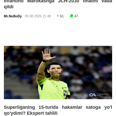
Infantino Marokashga JCH-2030 finalini vada
qildi
Mr.NoBoDy
05.08.2026 21:48
61
47
Superliganing 15-turida hakamlar xatoga yo'l
qo'ydimi? Ekspert tahlili