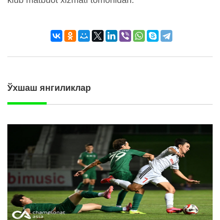
Ўхшаш янгиликлар