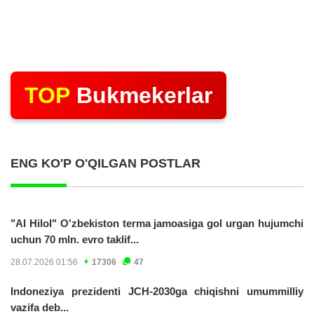
TOP
Bukmekerlar
ENG KO'P O'QILGAN POSTLAR
"Al Hilol" O'zbekiston terma jamoasiga gol urgan hujumchi
uchun 70 mln. evro taklif...
28.07.2026 01:56
17306
47
Indoneziya prezidenti JCH-2030ga chiqishni umummilliy
vazifa deb...