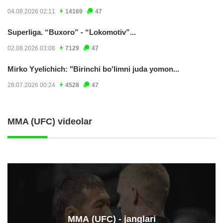
04.08.2026 02:11
14169
47
Superliga. “Buxoro” - “Lokomotiv”...
02.08.2026 03:08
7129
47
Mirko Yyelichich: "Birinchi bo'limni juda yomon...
28.07.2026 00:24
4528
47
MMA (UFC) videolar
ММА (UFC) - janglari