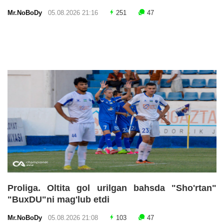
Mr.NoBoDy
05.08.2026 21:16
251
47
Proliga. Oltita gol urilgan bahsda "Sho'rtan"
"BuxDU"ni mag'lub etdi
Mr.NoBoDy
05.08.2026 21:08
103
47