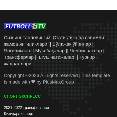
Сизнинг танловингиз: Статистика ва севимли
жамоа янгиликлари || Бўлажак ўйинлар ||
Янгиликлар || Мусобақалар || Чемпионатлар ||
Трансферлар || LIVE натижалар || Турнир
жадваллари
Copyright ©
2026 All rights reserved | This template
is made with
by
PlusMaxGroup
СПОРТ ЭКСПРЕСС
2021-2022 трансферлари
Қизиқарли спорт