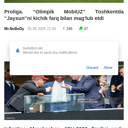
Proliga. "Olimpik MobiUZ" Toshkentda
"Jayxun"ni kichik farq bilan mag'lub etdi
Mr.NoBoDy
05.08.2026 21:56
248
47
livefutbol.net
Would like to send you notifications
Discard
Allow