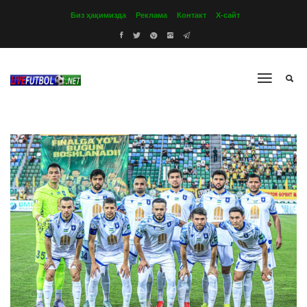
Биз ҳақимизда
Реклама
Контакт
Х-сайт