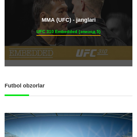
ММА (UFC) - janglari
UFC 310 Embedded (эпизод 5)
Futbol obzorlar