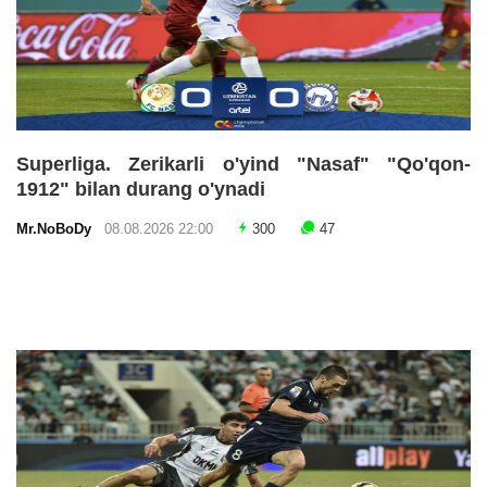
Superliga. Zerikarli o'yind "Nasaf" "Qo'qon-
1912" bilan durang o'ynadi
Mr.NoBoDy
08.08.2026 22:00
300
47