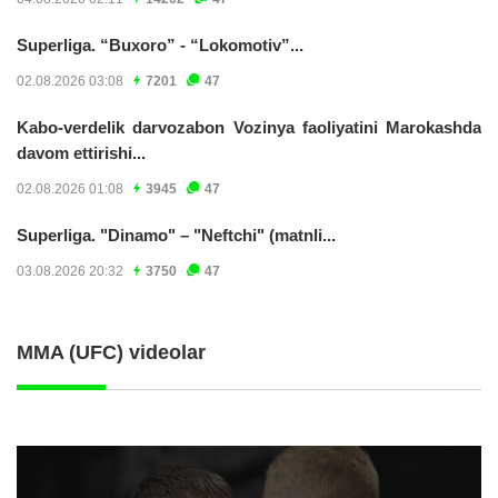
Superliga. “Buxoro” - “Lokomotiv”...
02.08.2026 03:08
7201
47
Kabo-verdelik darvozabon Vozinya faoliyatini Marokashda
davom ettirishi...
02.08.2026 01:08
3945
47
Superliga. "Dinamo" – "Neftchi" (matnli...
03.08.2026 20:32
3750
47
MMA (UFC) videolar