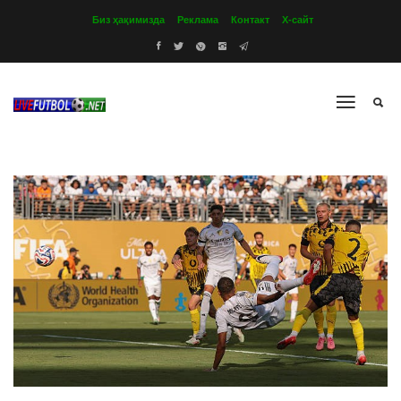
Биз ҳақимизда
Реклама
Контакт
Х-сайт