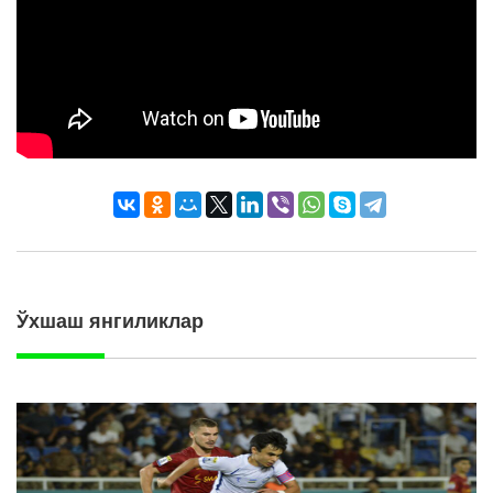
Ўхшаш янгиликлар