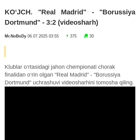
KO‘JCH. "Real Madrid" - "Borussiya
Dortmund" - 3:2 (videosharh)
Mr.NoBoDy
06.07.2025 03:55
375
30
Klublar o‘rtasidagi jahon chempionati chorak
finalidan o‘rin olgan "Real Madrid" - "Borussiya
Dortmund" uchrashuvi videosharhini tomosha qiling.