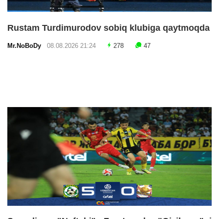
Rustam Turdimurodov sobiq klubiga qaytmoqda
Mr.NoBoDy
08.08.2026 21:24
278
47