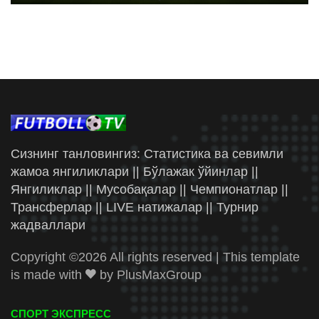
Сизнинг танловингиз: Статистика ва севимли
жамоа янгиликлари || Бўлажак ўйинлар ||
Янгиликлар || Мусобақалар || Чемпионатлар ||
Трансферлар || LIVE натижалар || Турнир
жадваллари
Copyright ©
2026 All rights reserved | This template
is made with
by
PlusMaxGroup
СПОРТ ЭКСПРЕСС