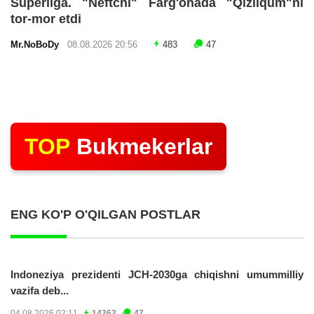
Superliga. "Neftchi" Farg'onada "Qizilqum"ni
tor-mor etdi
Mr.NoBoDy
08.08.2026 20:56
483
47
TOP
Bukmekerlar
ENG KO'P O'QILGAN POSTLAR
Indoneziya prezidenti JCH-2030ga chiqishni umummilliy
vazifa deb...
04.08.2026 02:11
14262
47