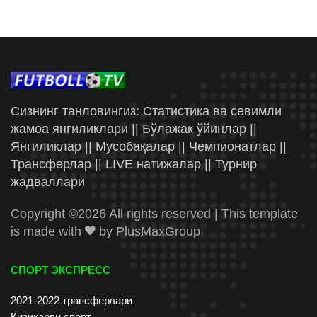
Сизнинг танловингиз: Статистика ва севимли
жамоа янгиликлари || Бўлажак ўйинлар ||
Янгиликлар || Мусобақалар || Чемпионатлар ||
Трансферлар || LIVE натижалар || Турнир
жадваллари
Copyright ©
2026 All rights reserved | This template
is made with
by
PlusMaxGroup
СПОРТ ЭКСПРЕСС
2021-2022 трансферлари
Қизиқарли спорт