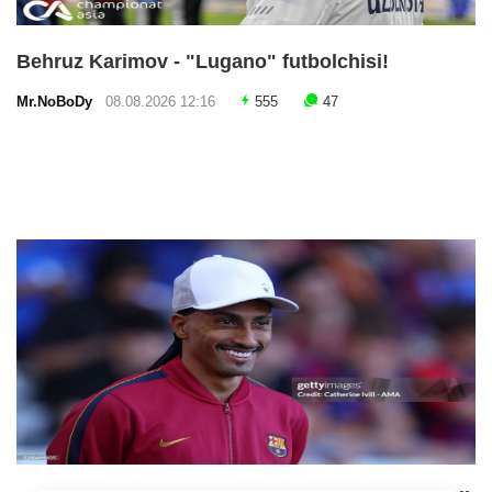
Behruz Karimov - "Lugano" futbolchisi!
Mr.NoBoDy
08.08.2026 12:16
555
47