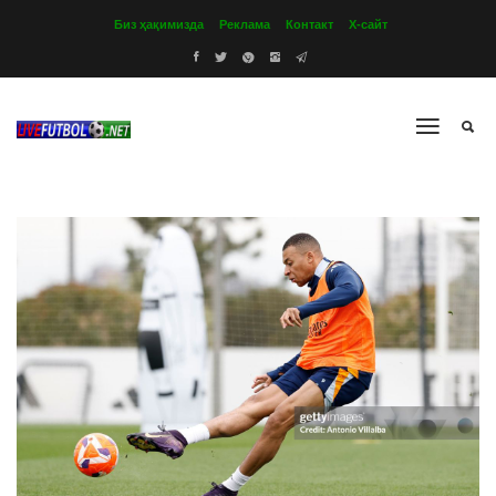
Биз ҳақимизда
Реклама
Контакт
Х-сайт