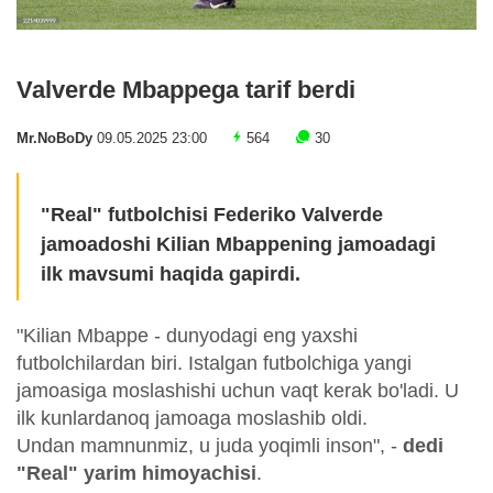
Valverde Mbappega tarif berdi
Mr.NoBoDy
09.05.2025 23:00
564
30
"Real" futbolchisi Federiko Valverde
jamoadoshi Kilian Mbappening jamoadagi
ilk mavsumi haqida gapirdi.
"Kilian Mbappe - dunyodagi eng yaxshi
futbolchilardan biri. Istalgan futbolchiga yangi
jamoasiga moslashishi uchun vaqt kerak bo'ladi. U
ilk kunlardanoq jamoaga moslashib oldi.
Undan mamnunmiz, u juda yoqimli inson", -
dedi
"Real" yarim himoyachisi
.