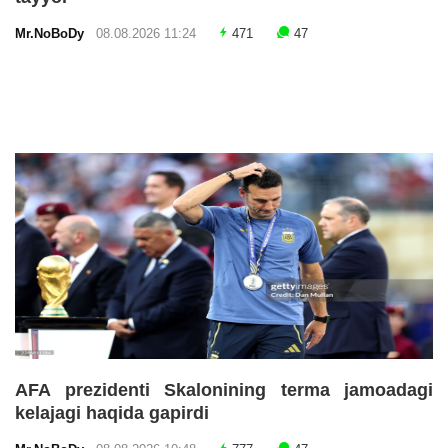
Mr.NoBoDy
08.08.2026 11:24
471
47
AFA prezidenti Skalonining terma jamoadagi
kelajagi haqida gapirdi