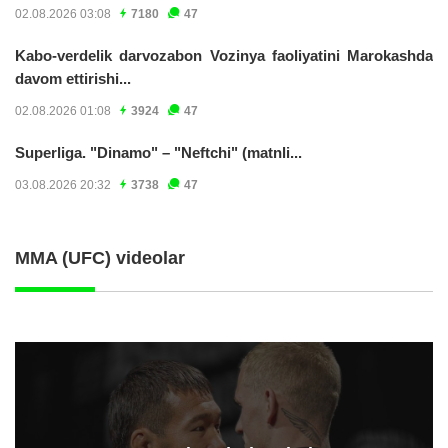
02.08.2026 03:08
7180
47
Kabo-verdelik darvozabon Vozinya faoliyatini Marokashda
davom ettirishi...
02.08.2026 01:08
3924
47
Superliga. "Dinamo" – "Neftchi" (matnli...
03.08.2026 20:32
3738
47
MMA (UFC) videolar