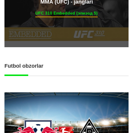
ММА (UFC) - janglari
UFC 310 Embedded (эпизод 5)
Futbol obzorlar