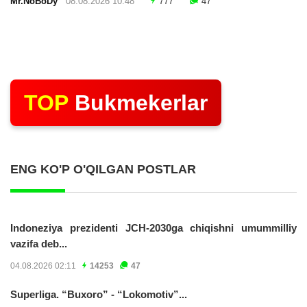
Mr.NoBoDy
08.08.2026 10:48
777
47
TOP
Bukmekerlar
ENG KO'P O'QILGAN POSTLAR
Indoneziya prezidenti JCH-2030ga chiqishni umummilliy
vazifa deb...
04.08.2026 02:11
14253
47
Superliga. “Buxoro” - “Lokomotiv”...