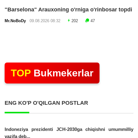
"Barselona" Arauxoning o'rniga o'rinbosar topdi
Mr.NoBoDy
09.08.2026 08:32
202
47
TOP
Bukmekerlar
ENG KO'P O'QILGAN POSTLAR
Indoneziya prezidenti JCH-2030ga chiqishni umummilliy
vazifa deb...