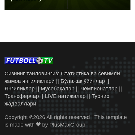
Сизнинг танловингиз: Статистика ва севимли
жамоа янгиликлари || Бўлажак ўйинлар ||
Янгиликлар || Мусобақалар || Чемпионатлар ||
Трансферлар || LIVE натижалар || Турнир
жадваллари
Copyright ©
2026 All rights reserved | This template
is made with
by
PlusMaxGroup