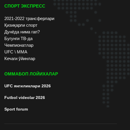
СПОРТ ЭКСПРЕСС
2021-2022 трансферлари
Қизиқарли спорт
Дунёда нима гап?
Бугунги ТВ-да
Чемпионатлар
UFC \ ММА
Кечаги ўйинлар
ОММАБОП ЛОЙИХАЛАР
UFC янгиликлари 2026
Futbol videolar 2026
Sport forum