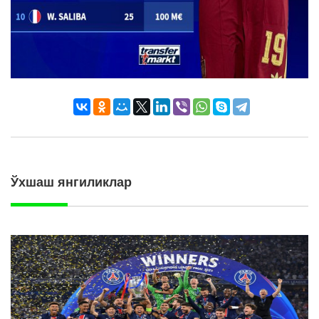
Ўхшаш янгиликлар