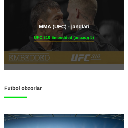
ММА (UFC) - janglari
UFC 310 Embedded (эпизод 5)
Futbol obzorlar