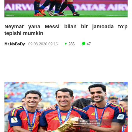
Neymar yana Messi bilan bir jamoada to'p
tepishi mumkin
Mr.NoBoDy
09.08.2026 09:16
286
47