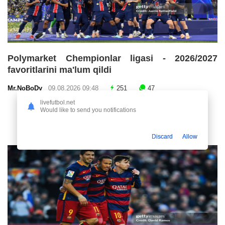
Polymarket Chempionlar ligasi - 2026/2027
favoritlarini ma'lum qildi
Mr.NoBoDy
09.08.2026 09:48
251
47
livefutbol.net
Would like to send you notifications
Discard
Allow