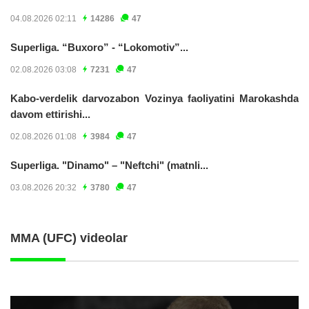
04.08.2026 02:11
14286
47
Superliga. “Buxoro” - “Lokomotiv”...
02.08.2026 03:08
7231
47
Kabo-verdelik darvozabon Vozinya faoliyatini Marokashda
davom ettirishi...
02.08.2026 01:08
3984
47
Superliga. "Dinamo" – "Neftchi" (matnli...
03.08.2026 20:32
3780
47
MMA (UFC) videolar