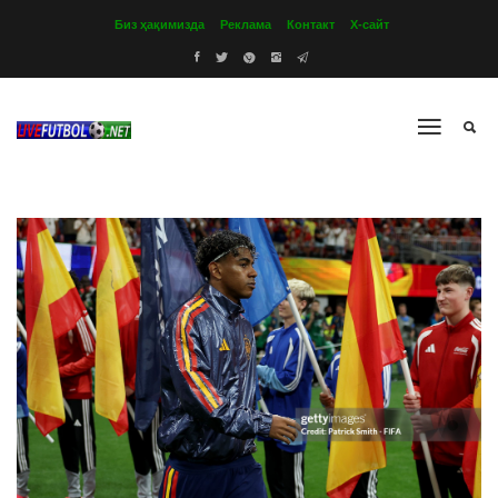
Биз ҳақимизда
Реклама
Контакт
Х-сайт