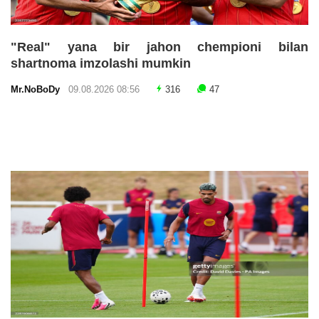
"Real" yana bir jahon chempioni bilan
shartnoma imzolashi mumkin
Mr.NoBoDy
09.08.2026 08:56
316
47