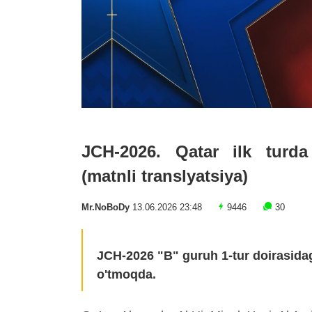
JCH-2026. Qatar ilk turd
(matnli translyatsiya)
Mr.NoBoDy
13.06.2026 23:48
9446
30
JCH-2026 "B" guruh 1-tur doirasidagi
o'tmoqda.