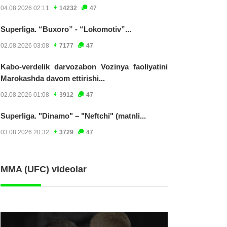
04.08.2026 02:11
14232
47
Superliga. “Buxoro” - “Lokomotiv”...
02.08.2026 03:08
7177
47
Kabo-verdelik darvozabon Vozinya faoliyatini
Marokashda davom ettirishi...
02.08.2026 01:08
3912
47
Superliga. "Dinamo" – "Neftchi" (matnli...
03.08.2026 20:32
3729
47
MMA (UFC) videolar