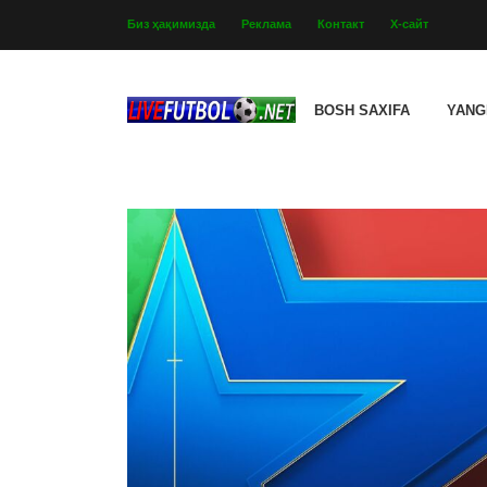
Биз ҳақимизда
Реклама
Контакт
Х-сайт
BOSH SAXIFA
YANG