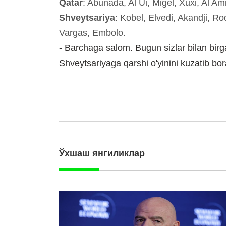
Qatar
: Abunada, Al Ui, Migel, Xuxi, Al Am
Shveytsariya
: Kobel, Elvedi, Akandji, Ro
Vargas, Embolo.
- Barchaga salom. Bugun sizlar bilan bir
Shveytsariyaga qarshi o'yinini kuzatib bo
Ўхшаш янгиликлар