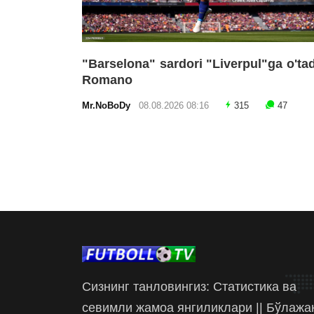
"Barselona" sardori "Liverpul"ga o'tad
Romano
Mr.NoBoDy
08.08.2026 08:16
315
47
Сизнинг танловингиз: Статистика ва
севимли жамоа янгиликлари || Бўлажа