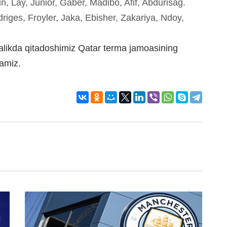
in, Lay, Junior, Gaber, Madibo, Afif, Abdurisag.
driges, Froyler, Jaka, Ebisher, Zakariya, Ndoy,
galikda qitadoshimiz Qatar terma jamoasining
ramiz.