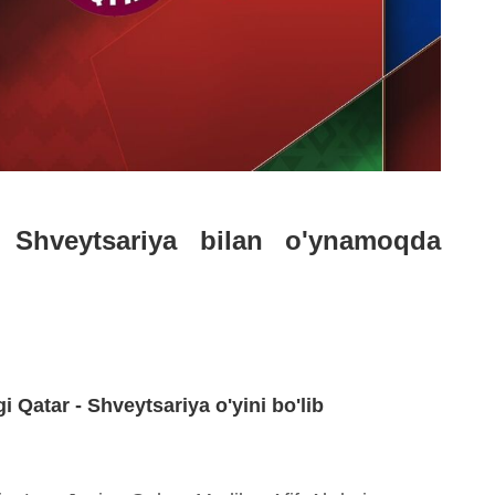
a Shveytsariya bilan o'ynamoqda
 Qatar - Shveytsariya o'yini bo'lib