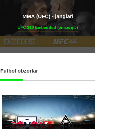
ММА (UFC) - janglari
UFC 310 Embedded (эпизод 5)
Futbol obzorlar