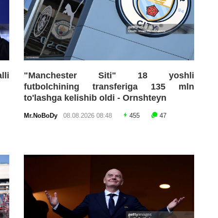
lli
"Manchester Siti" 18 yoshli
futbolchining transferiga 135 mln
to'lashga kelishib oldi - Ornshteyn
Mr.NoBoDy
08.08.2026 08:48
455
47