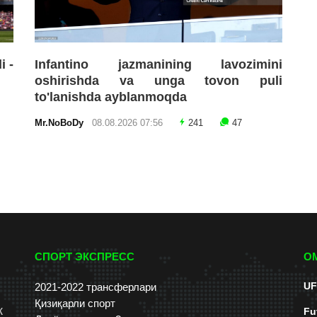
i -
Infantino jazmanining lavozimini
oshirishda va unga tovon puli
to'lanishda ayblanmoqda
Mr.NoBoDy
08.08.2026 07:56
241
47
СПОРТ ЭКСПРЕСС
О
UF
2021-2022 трансферлари
Қизиқарли спорт
к
Fu