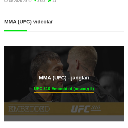
03.08.2026 20:32
3783
47
MMA (UFC) videolar
ММА (UFC) - janglari
UFC 310 Embedded (эпизод 5)