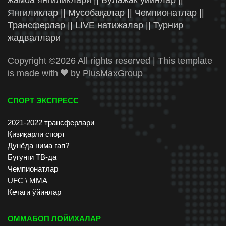
жамоа янгиликлари || Бўлажак ўйинлар ||
Янгиликлар || Мусобақалар || Чемпионатлар ||
Трансферлар || LIVE натижалар || Турнир
жадваллари
Copyright ©
2026 All rights reserved | This template
is made with
by
PlusMaxGroup
СПОРТ ЭКСПРЕСС
2021-2022 трансферлари
Қизиқарли спорт
Дунёда нима гап?
Бугунги ТВ-да
Чемпионатлар
UFC \ ММА
Кечаги ўйинлар
ОММАБОП ЛОЙИХАЛАР