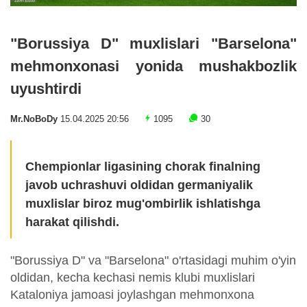
"Borussiya D" muxlislari "Barselona"
mehmonxonasi yonida mushakbozlik
uyushtirdi
Mr.NoBoDy
15.04.2025 20:56
1095
30
Chempionlar ligasining chorak finalning
javob uchrashuvi oldidan germaniyalik
muxlislar biroz mug'ombirlik ishlatishga
harakat qilishdi.
"Borussiya D" va "Barselona" o'rtasidagi muhim o'yin
oldidan, kecha kechasi nemis klubi muxlislari
Kataloniya jamoasi joylashgan mehmonxona