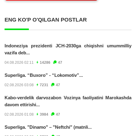
ENG KO'P O'QILGAN POSTLAR
Indoneziya prezidenti JCH-2030ga chiqishni umummilliy
vazifa deb...
04.08.2026 02:11
14286
47
Superliga. “Buxoro” - “Lokomotiv”...
02.08.2026 03:08
7231
47
Kabo-verdelik darvozabon Vozinya faoliyatini Marokashda
davom ettirishi...
02.08.2026 01:08
3984
47
Superliga. "Dinamo" – "Neftchi" (matnli...