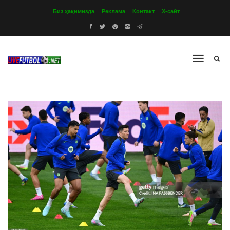
Биз ҳақимизда
Реклама
Контакт
Х-сайт