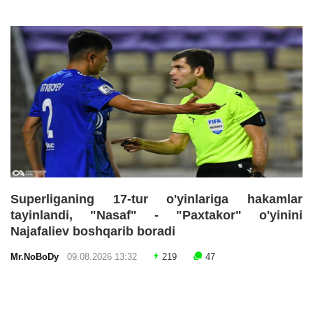
Superliganing 17-tur o'yinlariga hakamlar
tayinlandi, "Nasaf" - "Paxtakor" o'yinini
Najafaliev boshqarib boradi
Mr.NoBoDy
09.08.2026 13:32
219
47