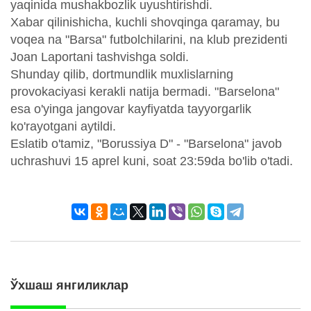
yaqinida mushakbozlik uyushtirishdi.
Xabar qilinishicha, kuchli shovqinga qaramay, bu
voqea na "Barsa" futbolchilarini, na klub prezidenti
Joan Laportani tashvishga soldi.
Shunday qilib, dortmundlik muxlislarning
provokaciyasi kerakli natija bermadi. "Barselona"
esa o'yinga jangovar kayfiyatda tayyorgarlik
ko'rayotgani aytildi.
Eslatib o'tamiz, "Borussiya D" - "Barselona" javob
uchrashuvi 15 aprel kuni, soat 23:59da bo'lib o'tadi.
Ўхшаш янгиликлар