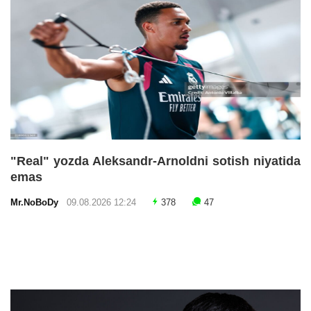
"Real" yozda Aleksandr-Arnoldni sotish niyatida
emas
Mr.NoBoDy
09.08.2026 12:24
378
47