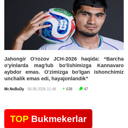
Jahongir O'rozov JCH-2026 haqida: “Barcha
o'yinlarda mag'lub bo'lishimizga Kannavaro
aybdor emas. O'zimizga bo'lgan ishonchimiz
unchalik emas edi, hayajonlandik”
Mr.NoBoDy
09.08.2026 11:48
638
47
TOP
Bukmekerlar