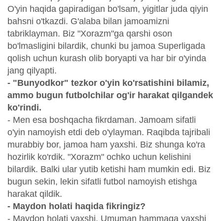
O'yin haqida gapiradigan bo'lsam, yigitlar juda qiyin
bahsni o'tkazdi. G'alaba bilan jamoamizni
tabriklayman. Biz "Xorazm"ga qarshi oson
bo'lmasligini bilardik, chunki bu jamoa Superligada
qolish uchun kurash olib boryapti va har bir o'yinda
jang qilyapti.
- "Bunyodkor" tezkor o'yin ko'rsatishini bilamiz,
ammo bugun futbolchilar og'ir harakat qilgandek
ko'rindi.
- Men esa boshqacha fikrdaman. Jamoam sifatli
o'yin namoyish etdi deb o'ylayman. Raqibda tajribali
murabbiy bor, jamoa ham yaxshi. Biz shunga ko'ra
hozirlik ko'rdik. "Xorazm" ochko uchun kelishini
bilardik. Balki ular yutib ketishi ham mumkin edi. Biz
bugun sekin, lekin sifatli futbol namoyish etishga
harakat qildik.
- Maydon holati haqida fikringiz?
- Maydon holati yaxshi. Umuman hammaga yaxshi