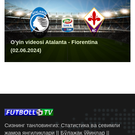
O'yin videosi Atalanta - Fiorentina
(02.06.2024)
Сизнинг танловингиз: Статистика ва севимли
жамоа янгиликлари || Бўлажак ўйинлар ||