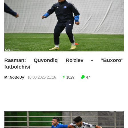
Rasman: Quvondiq Ro'ziev - "Buxoro"
futbolchisi
Mr.NoBoDy
10.08.2026 21:16
1029
47