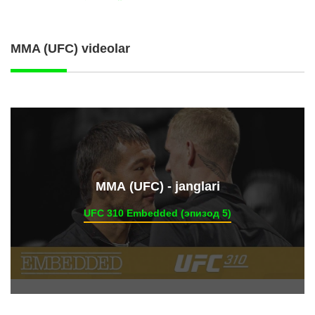
MMA (UFC) videolar
ММА (UFC) - janglari
UFC 310 Embedded (эпизод 5)