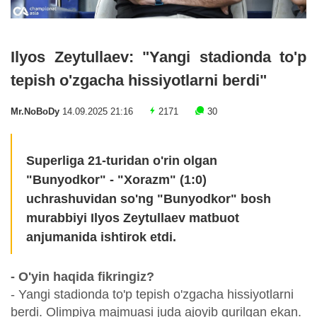
Ilyos Zeytullaev: "Yangi stadionda to'p
tepish o'zgacha hissiyotlarni berdi"
Mr.NoBoDy
14.09.2025 21:16
2171
30
Superliga 21-turidan o'rin olgan
"Bunyodkor" - "Xorazm" (1:0)
uchrashuvidan so'ng "Bunyodkor" bosh
murabbiyi Ilyos Zeytullaev matbuot
anjumanida ishtirok etdi.
- O'yin haqida fikringiz?
- Yangi stadionda to'p tepish o'zgacha hissiyotlarni
berdi. Olimpiya majmuasi juda ajoyib qurilgan ekan.