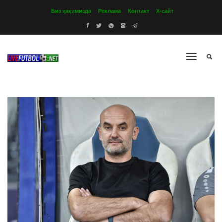
Биз ҳақимизда
Реклама
Контакт
Х-сайт