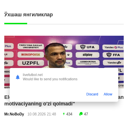
Ўхшаш янгиликлар
livefutbol.net
Would like to send you notifications
Discard
Allow
Eldor Boymatov: "Futbolchilarga beradigan
motivaciyaning o'zi qolmadi"
Mr.NoBoDy
10.08.2026 21:48
434
47