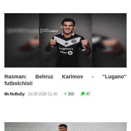
Rasman: Behruz Karimov - "Lugano"
futbolchisi!
Mr.NoBoDy
10.08.2026 21:40
350
47