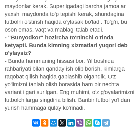
maydonlar kerak. Superligadagi barcha jamoalar
yaxshi maydonda to'p tepishi kerak, shundagina
futbolni o'stirish haqida o'ylasak bo'ladi. To'g'ri, bu
oson emas, vaqt va mablag' talab etadi.
- "Bunyodkor" hozircha to'rtinchi o'rinda
ketyapti. Bunda kimning xizmatlari yuqori deb
o'ylaysiz?
- Bunda hammaning hissasi bor. Yil boshida
rahbariyati bilan qanday ish olib borish, kimlarga
raqobat qilish haqida gaplashib olgandik. O'z
yo'limizni tanlab olish borasida ham bir nechta
variant ilgari surilgan. Eng muhimi, o'z g'oyalarimizni
futbolchilarga singdiria bilish. Baribir futbol yo'lidan
yurish hammaga qulay ko'rinadi.