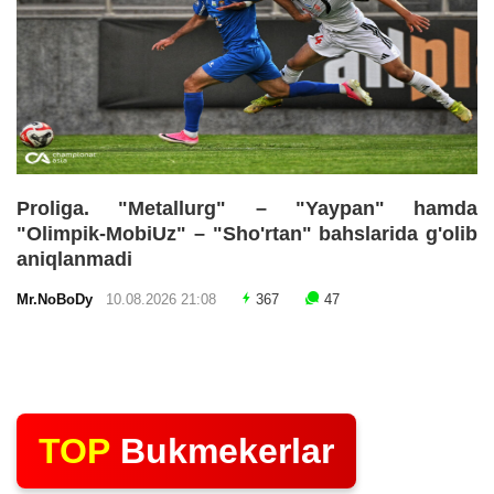
Proliga. "Metallurg" – "Yaypan" hamda
"Olimpik-MobiUz" – "Sho'rtan" bahslarida g'olib
aniqlanmadi
Mr.NoBoDy
10.08.2026 21:08
367
47
TOP
Bukmekerlar