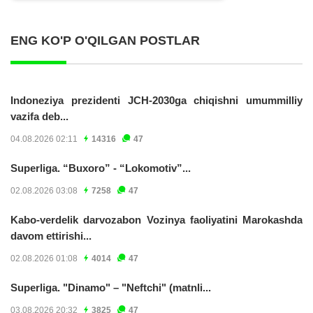
ENG KO'P O'QILGAN POSTLAR
Indoneziya prezidenti JCH-2030ga chiqishni umummilliy
vazifa deb...
04.08.2026 02:11
14316
47
Superliga. “Buxoro” - “Lokomotiv”...
02.08.2026 03:08
7258
47
Kabo-verdelik darvozabon Vozinya faoliyatini Marokashda
davom ettirishi...
02.08.2026 01:08
4014
47
Superliga. "Dinamo" – "Neftchi" (matnli...
03.08.2026 20:32
3825
47