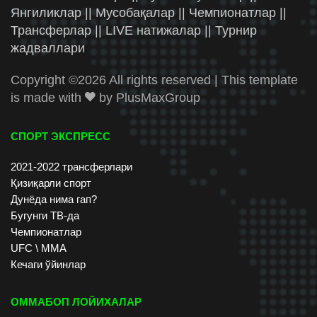
Янгиликлар || Мусобақалар || Чемпионатлар ||
Трансферлар || LIVE натижалар || Турнир
жадваллари
Copyright ©
2026 All rights reserved | This template
is made with
by
PlusMaxGroup
СПОРТ ЭКСПРЕСС
2021-2022 трансферлари
Қизиқарли спорт
Дунёда нима гап?
Бугунги ТВ-да
Чемпионатлар
UFC \ ММА
Кечаги ўйинлар
ОММАБОП ЛОЙИХАЛАР