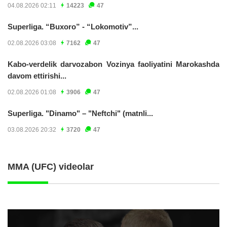
04.08.2026 02:11
14223
47
Superliga. “Buxoro” - “Lokomotiv”...
02.08.2026 03:08
7162
47
Kabo-verdelik darvozabon Vozinya faoliyatini Marokashda
davom ettirishi...
02.08.2026 01:08
3906
47
Superliga. "Dinamo" – "Neftchi" (matnli...
03.08.2026 20:32
3720
47
MMA (UFC) videolar