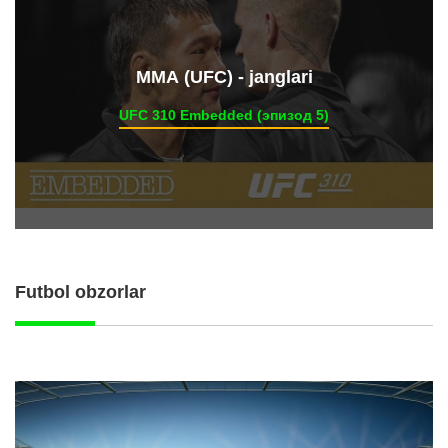
ММА (UFC) - janglari
UFC 310 Embedded (эпизод 5)
Futbol obzorlar