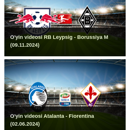
O'yin videosi RB Leypsig - Borussiya M
(09.11.2024)
O'yin videosi Atalanta - Fiorentina
(02.06.2024)