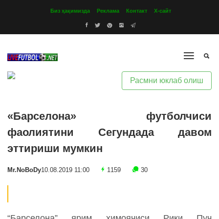
Биз ҳақимизда
Реклама
Контакт
Х-сайт
Расмни юклаб олиш
«Барселона» футболчиси
фаолиятини Сегундада давом
эттириши мумкин
Mr.NoBoDy
10.08.2019 11:00
1159
30
“Барселона” ярим ҳимоячиси Рики Пуч