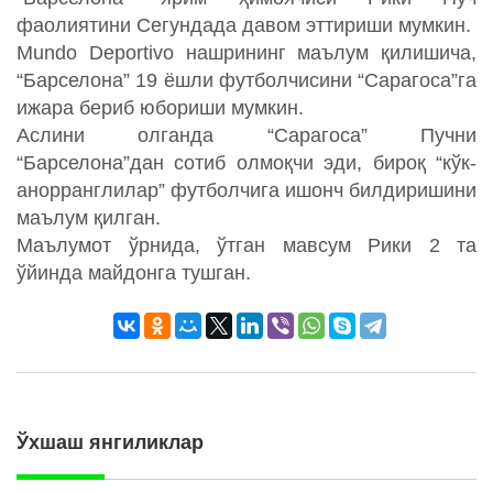
фаолиятини Сегундада давом эттириши мумкин.
Mundo Deportivo нашрининг маълум қилишича,
“Барселона” 19 ёшли футболчисини “Сарагоса”га
ижара бериб юбориши мумкин.
Аслини олганда “Сарагоса” Пучни
“Барселона”дан сотиб олмоқчи эди, бироқ “кўк-
анорранглилар” футболчига ишонч билдиришини
маълум қилган.
Маълумот ўрнида, ўтган мавсум Рики 2 та
ўйинда майдонга тушган.
Ўхшаш янгиликлар