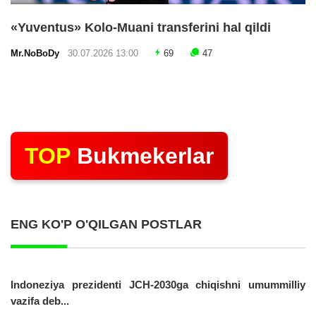
«Yuventus» Kolo-Muani transferini hal qildi
Mr.NoBoDy
30.07.2026 13:00
69
47
TOP
Bukmekerlar
ENG KO'P O'QILGAN POSTLAR
Indoneziya prezidenti JCH-2030ga chiqishni umummilliy
vazifa deb...