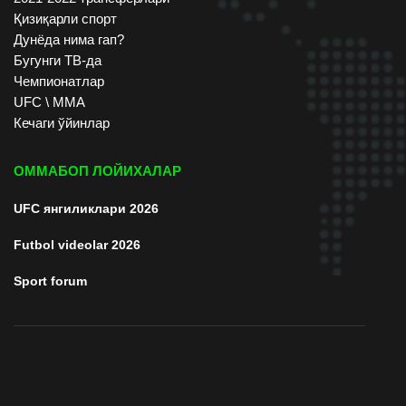
Қизиқарли спорт
Дунёда нима гап?
Бугунги ТВ-да
Чемпионатлар
UFC \ ММА
Кечаги ўйинлар
ОММАБОП ЛОЙИХАЛАР
UFC янгиликлари 2026
Futbol videolar 2026
Sport forum