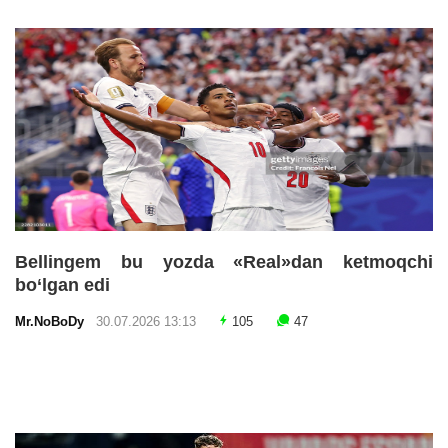
Bellingem bu yozda «Real»dan ketmoqchi
bo‘lgan edi
Mr.NoBoDy
30.07.2026 13:13
105
47