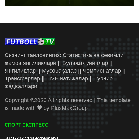
Сизнинг танловингиз: Статистика ва севимли
жамоа янгиликлари || Бўлажак ўйинлар ||
Янгиликлар || Мусобақалар || Чемпионатлар ||
Трансферлар || LIVE натижалар || Турнир
жадваллари
Copyright ©
2026 All rights reserved | This template
is made with
by
PlusMaxGroup
СПОРТ ЭКСПРЕСС
2021-2022 трансферлари