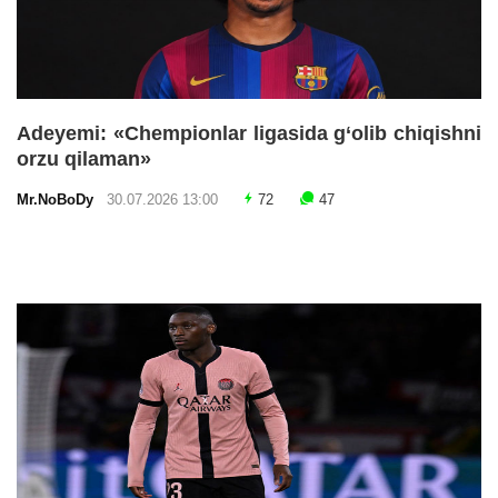
Adeyemi: «Chempionlar ligasida g‘olib chiqishni
orzu qilaman»
Mr.NoBoDy
30.07.2026 13:00
72
47