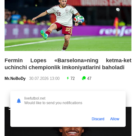
Fermin Lopes «Barselona»ning ketma-ket
uchinchi chempionlik imkoniyatlarini baholadi
Mr.NoBoDy
30.07.2026 13:00
72
47
livefutbol.net
Would like to send you notifications
Discard
Allow