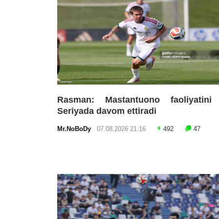
Rasman: Mastantuono faoliyatini
Seriyada davom ettiradi
Mr.NoBoDy
07.08.2026 21:16
492
47