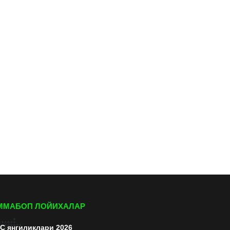
ММАБОП ЛОЙИХАЛАР
C янгиликлари 2026