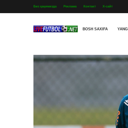
Биз ҳақимизда
Реклама
Контакт
Х-сайт
BOSH SAXIFA
YANG