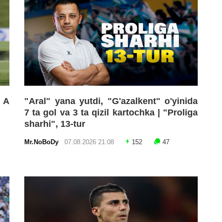
 A
"Aral" yana yutdi, "G'azalkent" o'yinida
7 ta gol va 3 ta qizil kartochka | "Proliga
sharhi", 13-tur
Mr.NoBoDy
07.08.2026 21:08
152
47