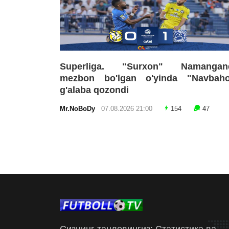
Superliga. "Surxon" Namangan
mezbon bo'lgan o'yinda "Navbaho
g'alaba qozondi
Mr.NoBoDy
07.08.2026 21:00
154
47