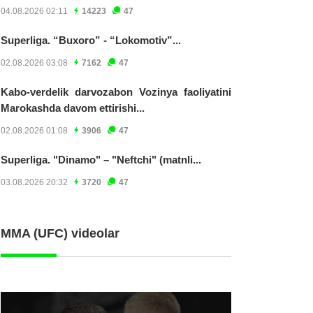
04.08.2026 02:11
14223
47
Superliga. “Buxoro” - “Lokomotiv”...
02.08.2026 03:08
7162
47
Kabo-verdelik darvozabon Vozinya faoliyatini
Marokashda davom ettirishi...
02.08.2026 01:08
3906
47
Superliga. "Dinamo" – "Neftchi" (matnli...
03.08.2026 20:32
3720
47
MMA (UFC) videolar