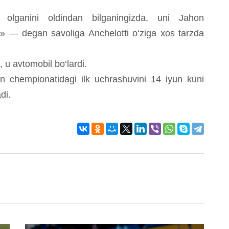
 olganini oldindan bilganingizda, uni Jahon
?» — degan savoliga Anchelotti o‘ziga xos tarzda
 u avtomobil bo‘lardi.
on chempionatidagi ilk uchrashuvini 14 iyun kuni
di.