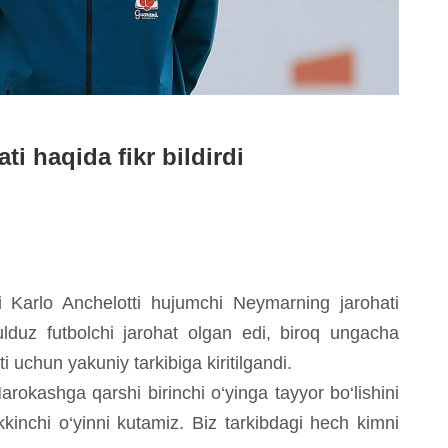
i haqida fikr bildirdi
 Karlo Anchelotti hujumchi Neymarning jarohati
yulduz futbolchi jarohat olgan edi, biroq ungacha
chun yakuniy tarkibiga kiritilgandi.
kashga qarshi birinchi o‘yinga tayyor bo‘lishini
kinchi o‘yinni kutamiz. Biz tarkibdagi hech kimni