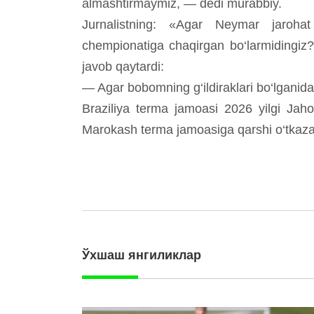
almashtirmaymiz, — dedi murabbiy.
Jurnalistning: «Agar Neymar jarohat
chempionatiga chaqirgan bo‘larmidingiz
javob qaytardi:
— Agar bobomning g‘ildiraklari bo‘lganida,
Braziliya terma jamoasi 2026 yilgi Jah
Marokash terma jamoasiga qarshi o‘tkaza
Ўхшаш янгиликлар