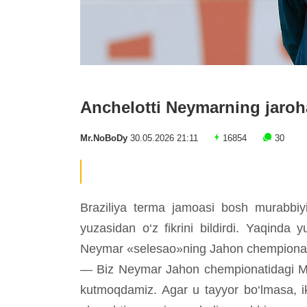
Anchelotti Neymarning jarohat
Mr.NoBoDy
30.05.2026 21:11
16854
30
Braziliya terma jamoasi bosh murabbiyi
yuzasidan o‘z fikrini bildirdi. Yaqinda 
Neymar «selesao»ning Jahon chempionati u
— Biz Neymar Jahon chempionatidagi Maro
kutmoqdamiz. Agar u tayyor bo‘lmasa, ik