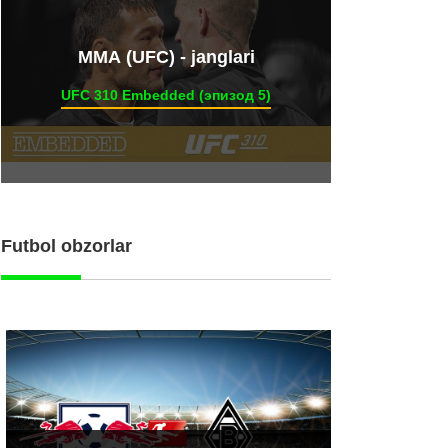
ММА (UFC) - janglari
UFC 310 Embedded (эпизод 5)
Futbol obzorlar