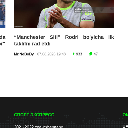
da
“Manchester Siti” Rodri bo'yicha ilk
r"
taklifni rad etdi
Mr.NoBoDy
07.08.2026 19:48
933
47
СПОРТ ЭКСПРЕСС
О
UF
2021-2022 трансферлари