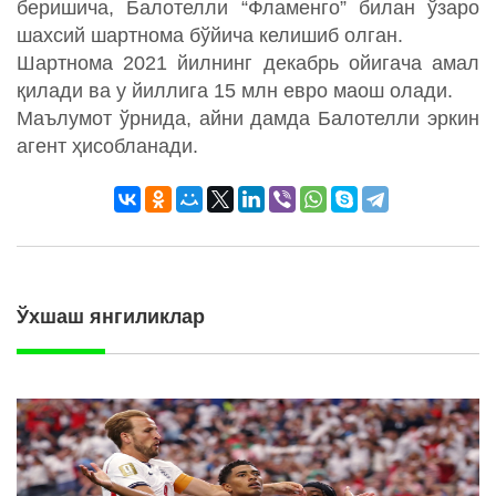
беришича, Балотелли “Фламенго” билан ўзаро
шахсий шартнома бўйича келишиб олган.
Шартнома 2021 йилнинг декабрь ойигача амал
қилади ва у йиллига 15 млн евро маош олади.
Маълумот ўрнида, айни дамда Балотелли эркин
агент ҳисобланади.
Ўхшаш янгиликлар