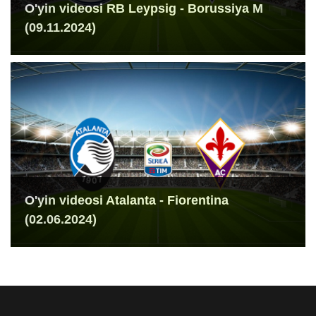
O'yin videosi RB Leypsig - Borussiya M
(09.11.2024)
O'yin videosi Atalanta - Fiorentina
(02.06.2024)