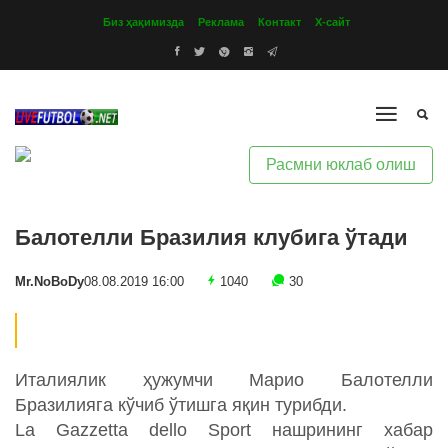
Биз ҳақимизда
Реклама
Контакт
Х-сайт
Расмни юклаб олиш
Балотелли Бразилия клубига ўтади
Mr.NoBoDy
08.08.2019 16:00
1040
30
Италиялик ҳужумчи Марио Балотелли
Бразилияга кўчиб ўтишга яқин турибди.
La Gazzetta dello Sport нашрининг хабар