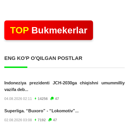
TOP
Bukmekerlar
ENG KO'P O'QILGAN POSTLAR
Indoneziya prezidenti JCH-2030ga chiqishni umummilliy
vazifa deb...
04.08.2026 02:11
14256
47
Superliga. “Buxoro” - “Lokomotiv”...
02.08.2026 03:08
7192
47