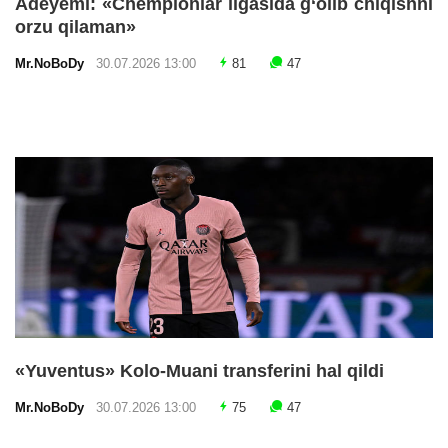
Adeyemi: «Chempionlar ligasida g‘olib chiqishni
orzu qilaman»
Mr.NoBoDy
30.07.2026 13:00
81
47
«Yuventus» Kolo-Muani transferini hal qildi
Mr.NoBoDy
30.07.2026 13:00
75
47