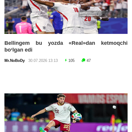
Bellingem bu yozda «Real»dan ketmoqchi
bo‘lgan edi
Mr.NoBoDy
30.07.2026 13:13
105
47