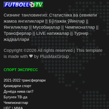
Сизнинг танловингиз: Статистика ва севимли
жамоа янгиликлари || Бўлажак ўйинлар ||
Янгиликлар || Мусобақалар || Чемпионатлар ||
Трансферлар || LIVE натижалар || Турнир
жадваллари
Copyright ©
2026 All rights reserved | This template
is made with
by
PlusMaxGroup
СПОРТ ЭКСПРЕСС
2021-2022 трансферлари
Қизиқарли спорт
Дунёда нима гап?
Бугунги ТВ-да
Чемпионатлар
UFC \ ММА