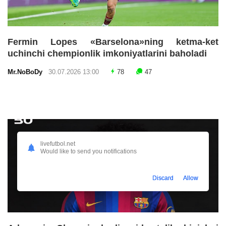
Fermin Lopes «Barselona»ning ketma-ket
uchinchi chempionlik imkoniyatlarini baholadi
Mr.NoBoDy
30.07.2026 13:00
78
47
livefutbol.net
Would like to send you notifications
Discard
Allow