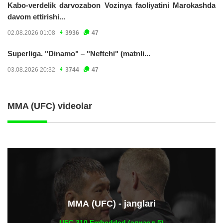
Kabo-verdelik darvozabon Vozinya faoliyatini Marokashda
davom ettirishi...
02.08.2026 01:08
3936
47
Superliga. "Dinamo" – "Neftchi" (matnli...
03.08.2026 20:32
3744
47
MMA (UFC) videolar
ММА (UFC) - janglari
UFC 310 Embedded (эпизод 5)