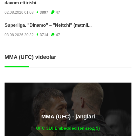
davom ettirishi...
02.08.2026 01:08
3897
47
Superliga. "Dinamo" – "Neftchi" (matnli...
03.08.2026 20:32
3714
47
MMA (UFC) videolar
ММА (UFC) - janglari
UFC 310 Embedded (эпизод 5)