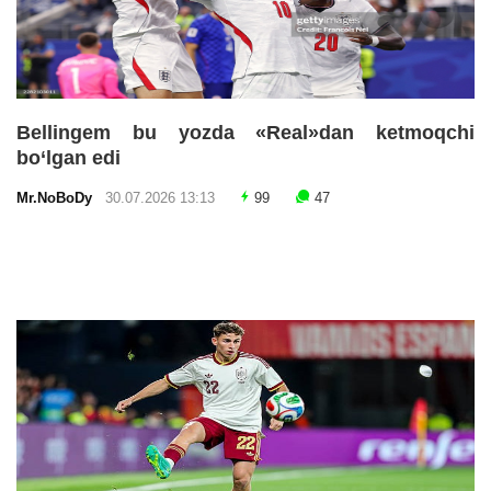
Bellingem bu yozda «Real»dan ketmoqchi
bo‘lgan edi
Mr.NoBoDy
30.07.2026 13:13
99
47