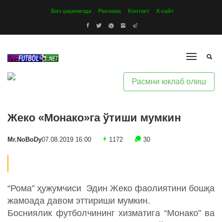
Биз ҳақимизда
Реклама
Контакт
Х-сайт
Расмни юклаб олиш
Жеко «Монако»га ўтиши мумкин
Mr.NoBoDy
07.08.2019 16:00
1172
30
“Рома” ҳужумчиси Эдин Жеко фаолиятини бошқа
жамоада давом эттириши мумкин.
Босниялик футболчининг хизматига “Монако” ва