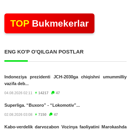
TOP
Bukmekerlar
ENG KO'P O'QILGAN POSTLAR
Indoneziya prezidenti JCH-2030ga chiqishni umummilliy
vazifa deb...
04.08.2026 02:11
14217
47
Superliga. “Buxoro” - “Lokomotiv”...
02.08.2026 03:08
7150
47
Kabo-verdelik darvozabon Vozinya faoliyatini Marokashda