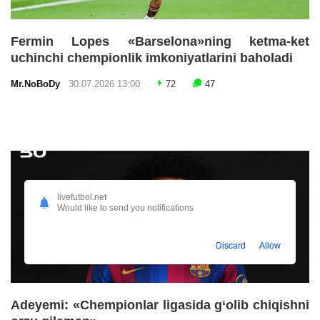
Fermin Lopes «Barselona»ning ketma-ket
uchinchi chempionlik imkoniyatlarini baholadi
Mr.NoBoDy
30.07.2026 13:00
72
47
livefutbol.net
Would like to send you notifications
Discard
Allow
Adeyemi: «Chempionlar ligasida g‘olib chiqishni