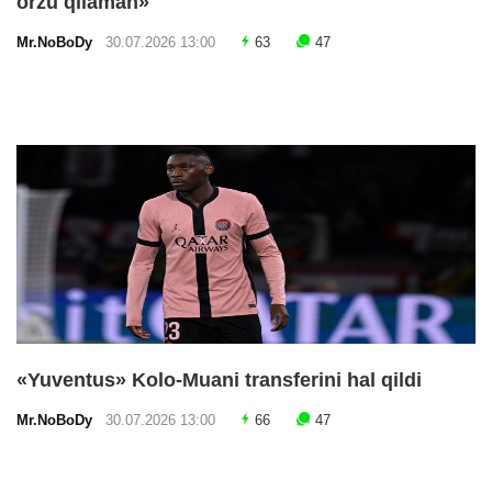
orzu qilaman»
Mr.NoBoDy
30.07.2026 13:00
63
47
«Yuventus» Kolo-Muani transferini hal qildi
Mr.NoBoDy
30.07.2026 13:00
66
47