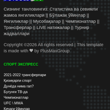
Сизнинг танловингиз: Статистика ва севимли
жамоа янгиликлари || Бўлажак ўйинлар ||
Янгиликлар || Мусобақалар || Чемпионатлар ||
Трансферлар || LIVE натижалар || Турнир
жадваллари
Copyright ©
2026 All rights reserved | This template
is made with
by
PlusMaxGroup
СПОРТ ЭКСПРЕСС
2021-2022 трансферлари
Қизиқарли спорт
Дунёда нима гап?
Бугунги ТВ-да
Чемпионатлар
UFC \ ММА
Кечаги ўйинлар