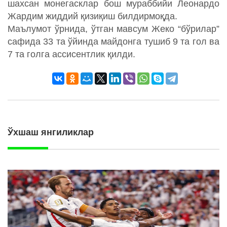
шахсан монегасклар бош мураббийи Леонардо
Жардим жиддий қизиқиш билдирмоқда.
Маълумот ўрнида, ўтган мавсум Жеко “бўрилар”
сафида 33 та ўйинда майдонга тушиб 9 та гол ва
7 та голга ассисентлик қилди.
Ўхшаш янгиликлар