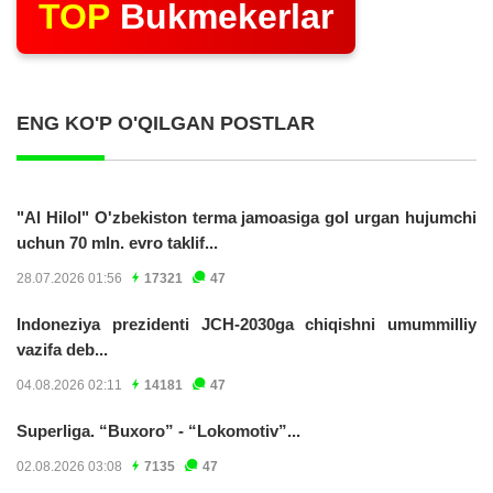
TOP
Bukmekerlar
ENG KO'P O'QILGAN POSTLAR
"Al Hilol" O'zbekiston terma jamoasiga gol urgan hujumchi
uchun 70 mln. evro taklif...
28.07.2026 01:56
17321
47
Indoneziya prezidenti JCH-2030ga chiqishni umummilliy
vazifa deb...
04.08.2026 02:11
14181
47
Superliga. “Buxoro” - “Lokomotiv”...
02.08.2026 03:08
7135
47