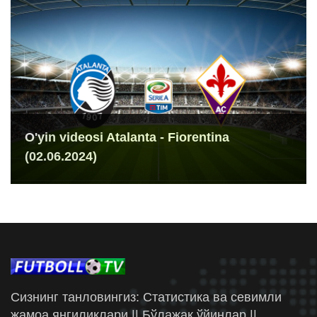
O'yin videosi Atalanta - Fiorentina
(02.06.2024)
Сизнинг танловингиз: Статистика ва севимли
жамоа янгиликлари || Бўлажак ўйинлар ||