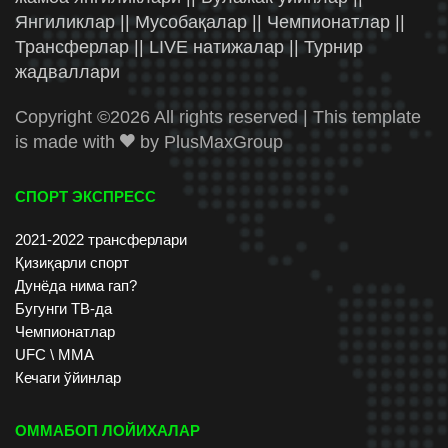
Янгиликлар || Мусобақалар || Чемпионатлар ||
Трансферлар || LIVE натижалар || Турнир
жадваллари
Copyright ©
2026 All rights reserved | This template
is made with
by
PlusMaxGroup
СПОРТ ЭКСПРЕСС
2021-2022 трансферлари
Қизиқарли спорт
Дунёда нима гап?
Бугунги ТВ-да
Чемпионатлар
UFC \ ММА
Кечаги ўйинлар
ОММАБОП ЛОЙИХАЛАР