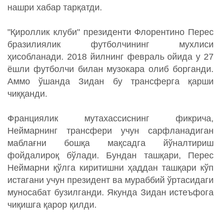
нашри хабар тарқатди.
"Қироллик клуби" президенти Флорентино Перес
бразилиялик футболчининг мухлиси
ҳисобланади. 2018 йилнинг февраль ойида у 27
ёшли футболчи билан музокара олиб борганди.
Аммо ўшанда Зидан бу трансферга қарши
чиққанди.
Франциялик мутахассиснинг фикрича,
Неймарнинг трансфери учун сарфланадиган
маблағни бошқа мақсадга йўналтириш
фойдалироқ бўлади. Бундан ташқари, Перес
Неймарни қўлга киритишни ҳаддан ташқари кўп
истагани учун президент ва мураббий ўртасидаги
муносабат бузилганди. Якунда Зидан истеъфога
чиқишга қарор қилди.