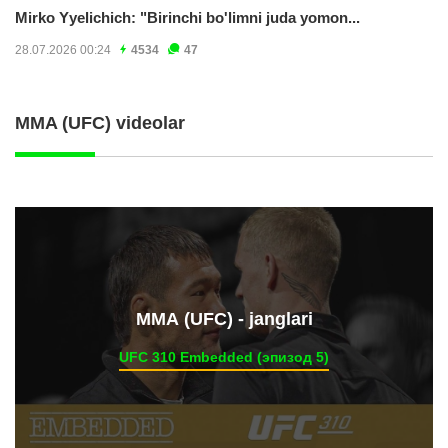
Mirko Yyelichich: "Birinchi bo'limni juda yomon...
28.07.2026 00:24
4534
47
MMA (UFC) videolar
ММА (UFC) - janglari
UFC 310 Embedded (эпизод 5)