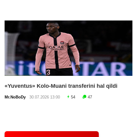
«Yuventus» Kolo-Muani transferini hal qildi
Mr.NoBoDy
30.07.2026 13:00
54
47