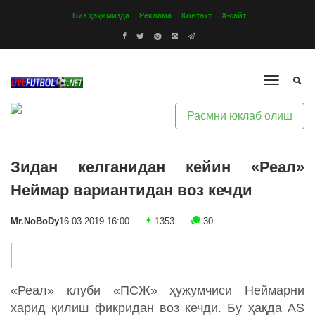
Биз ҳақимизда
Реклама
Контакт
Х-сайт
Расмни юклаб олиш
Зидан келганидан кейин «Реал»
Неймар вариантидан воз кечди
Mr.NoBoDy
16.03.2019 16:00
1353
30
«Реал» клуби «ПСЖ» ҳужумчиси Неймарни
харид қилиш фикридан воз кечди. Бу ҳақда AS