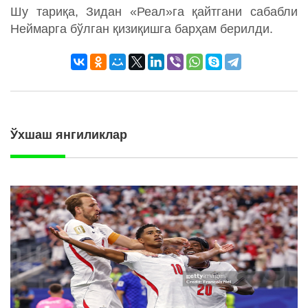
Шу тариқа, Зидан «Реал»га қайтгани сабабли
Неймарга бўлган қизиқишга барҳам берилди.
Ўхшаш янгиликлар