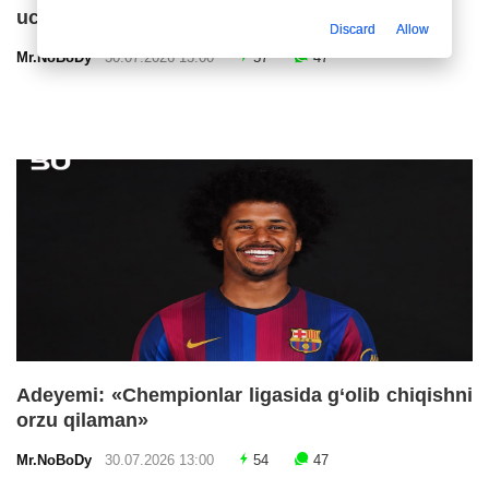
uchinchi chempionlik imkoniyatlarini baholadi
Discard
Allow
Mr.NoBoDy
30.07.2026 13:00
57
47
Adeyemi: «Chempionlar ligasida g‘olib chiqishni
orzu qilaman»
Mr.NoBoDy
30.07.2026 13:00
54
47