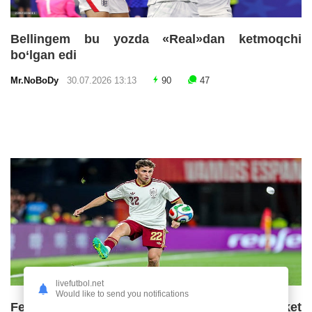
Bellingem bu yozda «Real»dan ketmoqchi
bo‘lgan edi
Mr.NoBoDy
30.07.2026 13:13
90
47
livefutbol.net
Would like to send you notifications
Fermin Lopes «Barselona»ning ketma-ket