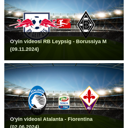
O'yin videosi RB Leypsig - Borussiya M
(09.11.2024)
O'yin videosi Atalanta - Fiorentina
(02.06.2024)