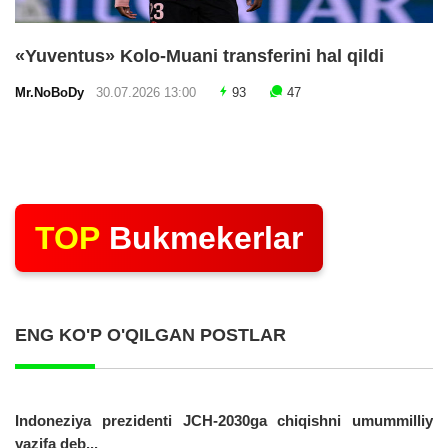
«Yuventus» Kolo-Muani transferini hal qildi
Mr.NoBoDy
30.07.2026 13:00
93
47
TOP
Bukmekerlar
ENG KO'P O'QILGAN POSTLAR
Indoneziya prezidenti JCH-2030ga chiqishni umummilliy
vazifa deb...