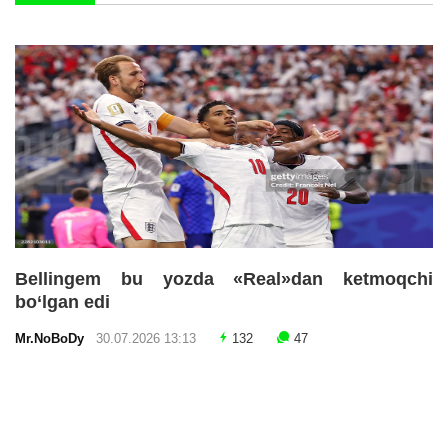
Bellingem bu yozda «Real»dan ketmoqchi
bo‘lgan edi
Mr.NoBoDy
30.07.2026 13:13
132
47