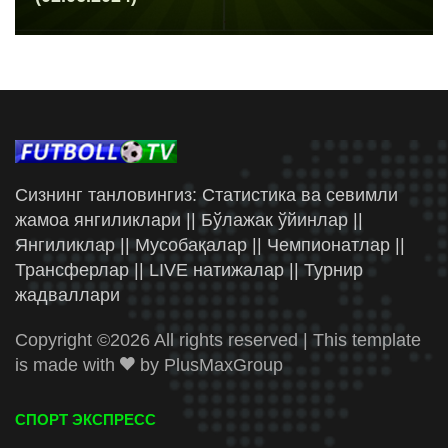
Сизнинг танловингиз: Статистика ва севимли
жамоа янгиликлари || Бўлажак ўйинлар ||
Янгиликлар || Мусобақалар || Чемпионатлар ||
Трансферлар || LIVE натижалар || Турнир
жадваллари
Copyright ©
2026 All rights reserved | This template
is made with
by
PlusMaxGroup
СПОРТ ЭКСПРЕСС