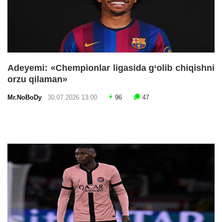
Adeyemi: «Chempionlar ligasida g‘olib chiqishni
orzu qilaman»
Mr.NoBoDy
30.07.2026 13:00
96
47