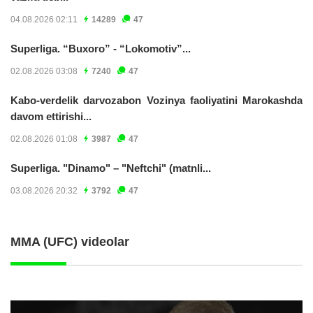
04.08.2026 02:11
14289
47
Superliga. “Buxoro” - “Lokomotiv”...
02.08.2026 03:08
7240
47
Kabo-verdelik darvozabon Vozinya faoliyatini Marokashda
davom ettirishi...
02.08.2026 01:08
3987
47
Superliga. "Dinamo" – "Neftchi" (matnli...
03.08.2026 20:32
3792
47
MMA (UFC) videolar