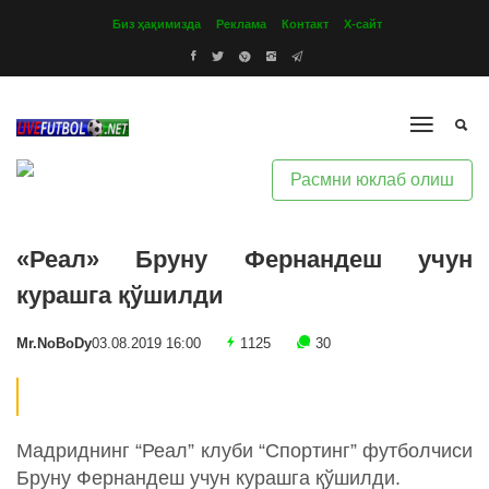
Биз ҳақимизда
Реклама
Контакт
Х-сайт
Расмни юклаб олиш
«Реал» Бруну Фернандеш учун
курашга қўшилди
Mr.NoBoDy
03.08.2019 16:00
1125
30
Мадриднинг “Реал” клуби “Спортинг” футболчиси
Бруну Фернандеш учун курашга қўшилди.