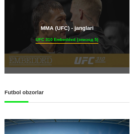
ММА (UFC) - janglari
UFC 310 Embedded (эпизод 5)
Futbol obzorlar