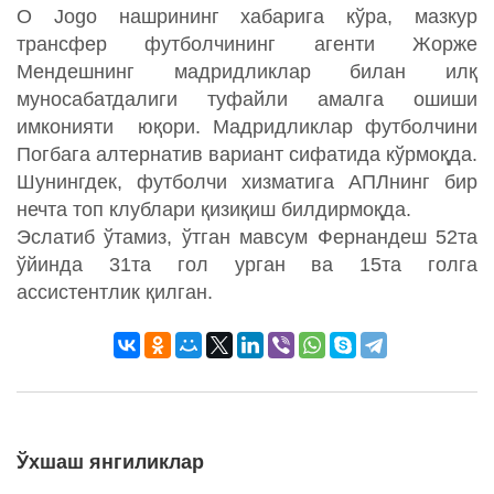
O Jogo нашрининг хабарига кўра, мазкур
трансфер футболчининг агенти Жорже
Мендешнинг мадридликлар билан илқ
муносабатдалиги туфайли амалга ошиши
имконияти юқори. Мадридликлар футболчини
Погбага алтернатив вариант сифатида кўрмоқда.
Шунингдек, футболчи хизматига АПЛнинг бир
нечта топ клублари қизиқиш билдирмоқда.
Эслатиб ўтамиз, ўтган мавсум Фернандеш 52та
ўйинда 31та гол урган ва 15та голга
ассистентлик қилган.
Ўхшаш янгиликлар