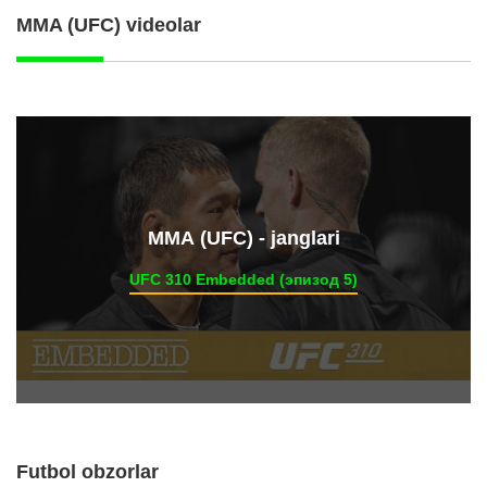
MMA (UFC) videolar
ММА (UFC) - janglari
UFC 310 Embedded (эпизод 5)
Futbol obzorlar