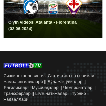
O'yin videosi Atalanta - Fiorentina
(02.06.2024)
Сизнинг танловингиз: Статистика ва севимли
жамоа янгиликлари || Бўлажак ўйинлар ||
Янгиликлар || Мусобақалар || Чемпионатлар ||
Трансферлар || LIVE натижалар || Турнир
жадваллари