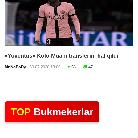
«Yuventus» Kolo-Muani transferini hal qildi
Mr.NoBoDy
30.07.2026 13:00
66
47
TOP
Bukmekerlar