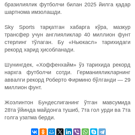
бразилиялик футболчи билан 2025 йилга қадар
шартнома имзолашди.
Sky Sports тарқатган хабарга кўра, мазкур
трансфер учун англияликлар 40 миллион фунт
стерлинг тўлаган. Бу «Ньюкасл» тарихидаги
рекорд харид ҳисобланади.
Шунингдек, «Хоффенхайм» ўз тарихида рекорд
нархга футболчи сотди. Германияликларнинг
аввалги рекорд Роберто Фирмино бўлганди — 29
миллион фунт.
Жоэлинтон Бундеслиганинг ўтган мавсумида
28та ўйинда майдонга тушиб, 7та гол урди ва 7та
голга узатма берди.