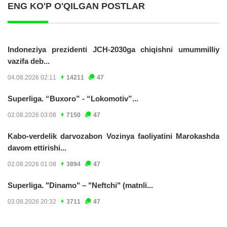
ENG KO'P O'QILGAN POSTLAR
Indoneziya prezidenti JCH-2030ga chiqishni umummilliy
vazifa deb...
04.08.2026 02:11
14211
47
Superliga. “Buxoro” - “Lokomotiv”...
02.08.2026 03:08
7150
47
Kabo-verdelik darvozabon Vozinya faoliyatini Marokashda
davom ettirishi...
02.08.2026 01:08
3894
47
Superliga. "Dinamo" – "Neftchi" (matnli...
03.08.2026 20:32
3711
47