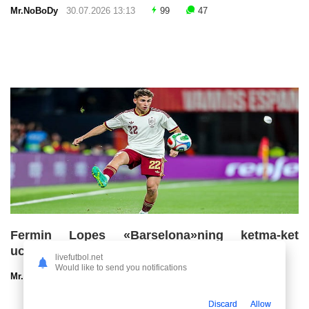
Mr.NoBoDy
30.07.2026 13:13
99
47
Fermin Lopes «Barselona»ning ketma-ket
uchinchi chempionlik imkoniyatlarini baholadi
livefutbol.net
Would like to send you notifications
Mr.NoBoDy
30.07.2026 13:00
72
47
Discard
Allow