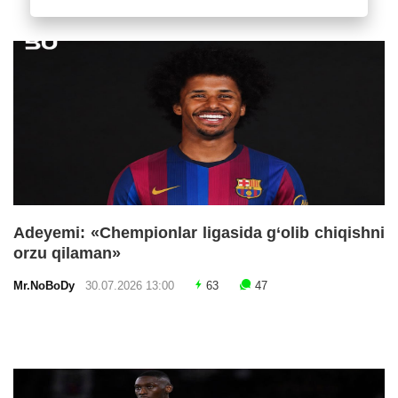
Adeyemi: «Chempionlar ligasida g‘olib chiqishni
orzu qilaman»
Mr.NoBoDy
30.07.2026 13:00
63
47