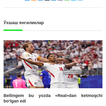
Ўхшаш янгиликлар
Bellingem bu yozda «Real»dan ketmoqchi
bo‘lgan edi