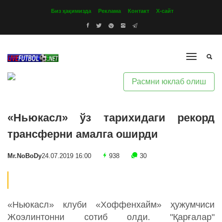
Биз ҳақимизда
Реклама
Контакт
Х-сайт
Расмни юклаб олиш
«Ньюкасл» ўз тарихидаги рекорд
трансферни амалга оширди
Mr.NoBoDy
24.07.2019 16:00
938
30
«Ньюкасл» клуби «Хоффенхайм» ҳужумчиси
Жоэлинтонни сотиб олди. "Қарғалар"