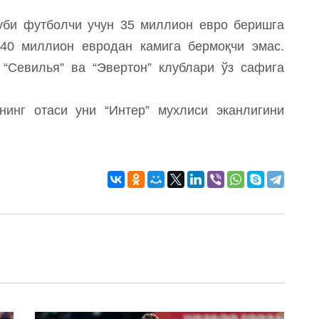
уби футболчи учун 35 миллион евро беришга
 40 миллион евродан камига бермоқчи эмас.
 “Севилья” ва “Эвертон” клублари ўз сафига
нинг отаси уни “Интер” мухлиси эканлигини