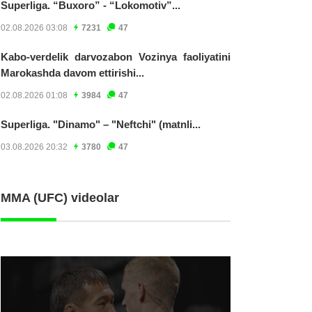
Superliga. “Buxoro” - “Lokomotiv”...
02.08.2026 03:08
7231
47
Kabo-verdelik darvozabon Vozinya faoliyatini
Marokashda davom ettirishi...
02.08.2026 01:08
3984
47
Superliga. "Dinamo" – "Neftchi" (matnli...
03.08.2026 20:32
3780
47
MMA (UFC) videolar