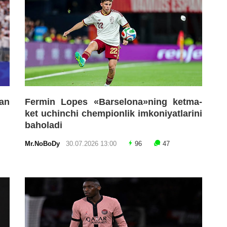
an
Fermin Lopes «Barselona»ning ketma-
ket uchinchi chempionlik imkoniyatlarini
baholadi
Mr.NoBoDy
30.07.2026 13:00
96
47