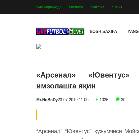
Биз ҳақимизда
Реклама
Контакт
Х-сайт
BOSH SAXIFA
YANG
«Арсенал» «Ювентус»
имзолашга яқин
Mr.NoBoDy
23.07.2019 11:00
1026
30
“Арсенал” “Ювентус” ҳужумчиси Мойсе