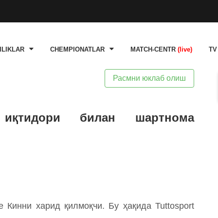
ILIKLAR
CHEMPIONATLAR
MATCH-CENTR
(live)
TV
Расмни юклаб олиш
 иқтидори билан шартнома
 Кинни харид қилмоқчи. Бу ҳақида Tuttosport