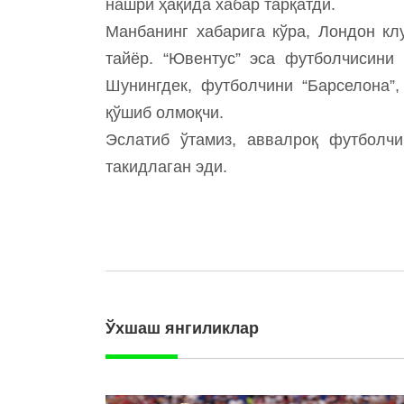
нашри ҳақида хабар тарқатди.
Манбанинг хабарига кўра, Лондон кл
тайёр. “Ювентус” эса футболчисини
Шунингдек, футболчини “Барселона”,
қўшиб олмоқчи.
Эслатиб ўтамиз, аввалроқ футболчи
такидлаган эди.
Ўхшаш янгиликлар