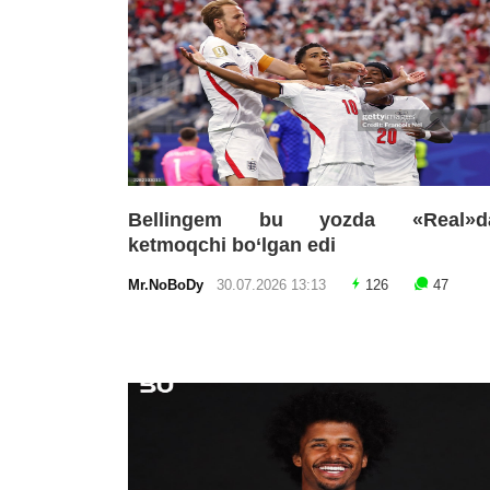
Bellingem bu yozda «Real»d
ketmoqchi bo‘lgan edi
Mr.NoBoDy
30.07.2026 13:13
126
47