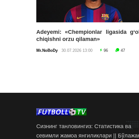
Adeyemi: «Chempionlar ligasida g‘o
chiqishni orzu qilaman»
Mr.NoBoDy
30.07.2026 13:00
96
47
Сизнинг танловингиз: Статистика ва
севимли жамоа янгиликлари || Бўлажа