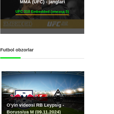
ММА (UFC) - janglari
UFC 310 Embedded (эпизод 5)
Futbol obzorlar
O'yin videosi RB Leypsig -
Borussiya M (09.11.2024)