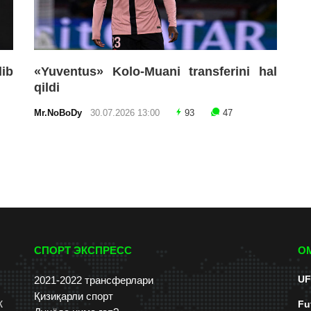
lib
«Yuventus» Kolo-Muani transferini hal
qildi
Mr.NoBoDy
30.07.2026 13:00
93
47
СПОРТ ЭКСПРЕСС
О
UF
2021-2022 трансферлари
Қизиқарли спорт
к
Fu