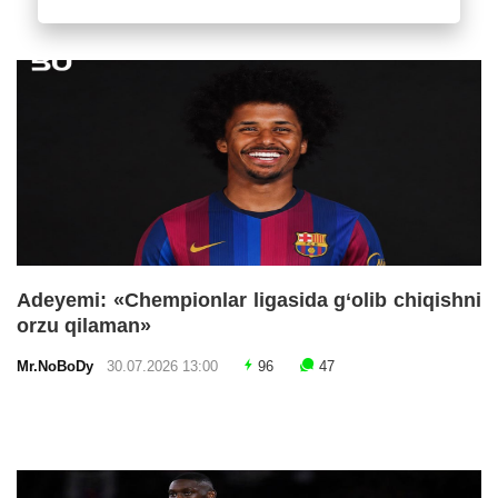
Adeyemi: «Chempionlar ligasida g‘olib chiqishni
orzu qilaman»
Mr.NoBoDy
30.07.2026 13:00
96
47