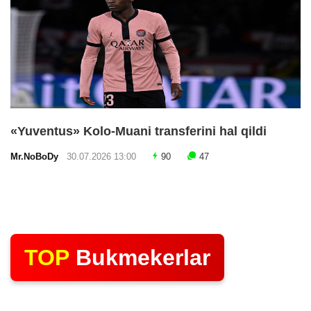
«Yuventus» Kolo-Muani transferini hal qildi
Mr.NoBoDy
30.07.2026 13:00
90
47
TOP
Bukmekerlar