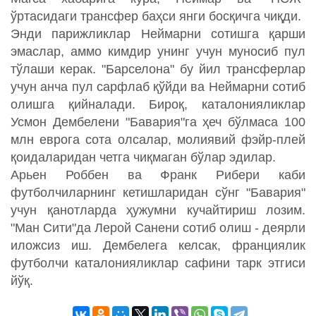
ўртасидаги трансфер баҳси янги босқичга чиқди.
Энди парижликлар Неймарни сотишга қарши
эмаслар, аммо кимдир унинг учун муносиб пул
тўлаши керак. "Барселона" бу йил трансферлар
учун анча пул сарфлаб қўйди ва Неймарни сотиб
олишга қийналади. Бироқ, каталонияликлар
Усмон Дембелени "Бавария"га ҳеч бўлмаса 100
млн еврога сота олсалар, молиявий фэйр-плей
қоидаларидан четга чиқмаган бўлар эдилар.
Арьен Роббен ва Франк Рибери каби
футболчиларнинг кетишларидан сўнг "Бавария"
учун қанотларда ҳужумни кучайтириш лозим.
"Ман Сити"да Лерой Санени сотиб олиш - деярли
иложсиз иш. Дембелега келсак, франциялик
футболчи каталонияликлар сафини тарк этгиси
йўқ.