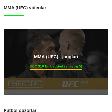
MMA (UFC) videolar
ММА (UFC) - janglari
UFC 310 Embedded (эпизод 5)
Futbol obzorlar