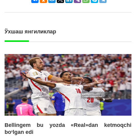
Ўхшаш янгиликлар
Bellingem bu yozda «Real»dan ketmoqchi
bo‘lgan edi