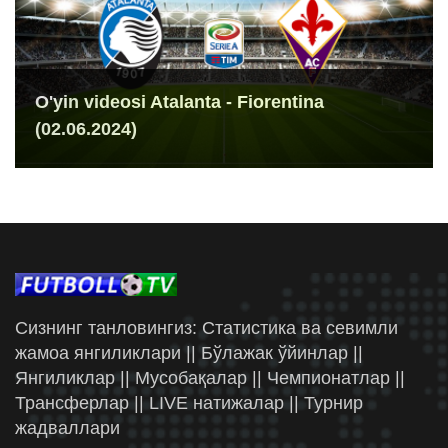
O'yin videosi Atalanta - Fiorentina
(02.06.2024)
Сизнинг танловингиз: Статистика ва севимли
жамоа янгиликлари || Бўлажак ўйинлар ||
Янгиликлар || Мусобақалар || Чемпионатлар ||
Трансферлар || LIVE натижалар || Турнир
жадваллари