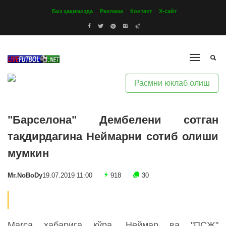
Биз ҳақимизда
Реклама
Контакт
Х-сайт
Расмни юклаб олиш
"Барселона" Дембелени сотган
тақдирдагина Неймарни сотиб олиши
мумкин
Mr.NoBoDy
19.07.2019 11:00
918
30
Marca хабарига кўра, Неймар ва "ПСЖ"