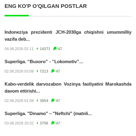
ENG KO'P O'QILGAN POSTLAR
Indoneziya prezidenti JCH-2030ga chiqishni umummilliy
vazifa deb...
04.08.2026 02:11
14271
47
Superliga. “Buxoro” - “Lokomotiv”...
02.08.2026 03:08
7213
47
Kabo-verdelik darvozabon Vozinya faoliyatini Marokashda
davom ettirishi...
02.08.2026 01:08
3954
47
Superliga. "Dinamo" – "Neftchi" (matnli...
03.08.2026 20:32
3756
47