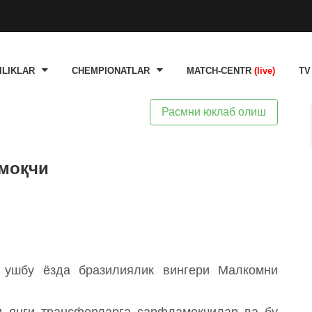
ILIKLAR
CHEMPIONATLAR
MATCH-CENTR
(live)
TV
Расмни юклаб олиш
тмоқчи
а" ушбу ёзда бразилиялик вингери Малкомни
и янги трансферларга сарфламоқчилар ва бу