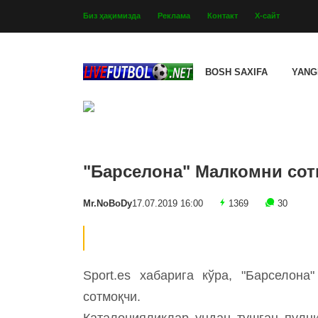
Биз ҳақимизда
Реклама
Контакт
Х-сайт
BOSH SAXIFA
YANG
"Барселона" Малкомни со
Mr.NoBoDy
17.07.2019 16:00
1369
30
Sport.es хабарига кўра, "Барселон
сотмоқчи.
Каталонияликлар ундан тушган пулн