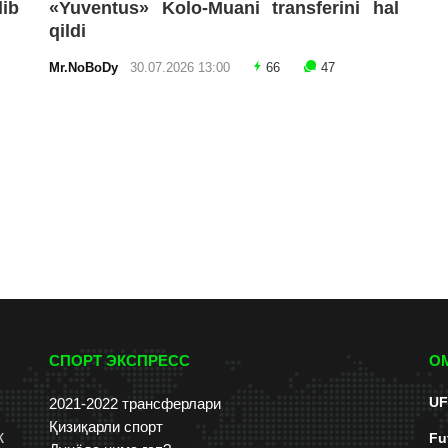
lib
«Yuventus» Kolo-Muani transferini hal
qildi
Mr.NoBoDy
30.07.2026 13:00
66
47
СПОРТ ЭКСПРЕСС
О
UF
2021-2022 трансферлари
Қизиқарли спорт
к
Fu