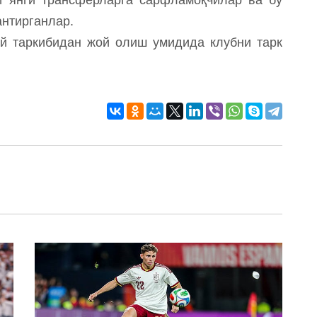
антирганлар.
й таркибидан жой олиш умидида клубни тарк