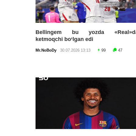
Bellingem bu yozda «Real»d
ketmoqchi bo‘lgan edi
Mr.NoBoDy
30.07.2026 13:13
99
47