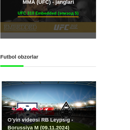
ММА (UFC) - janglari
UFC 310 Embedded (эпизод 5)
Futbol obzorlar
O'yin videosi RB Leypsig -
Borussiya M (09.11.2024)