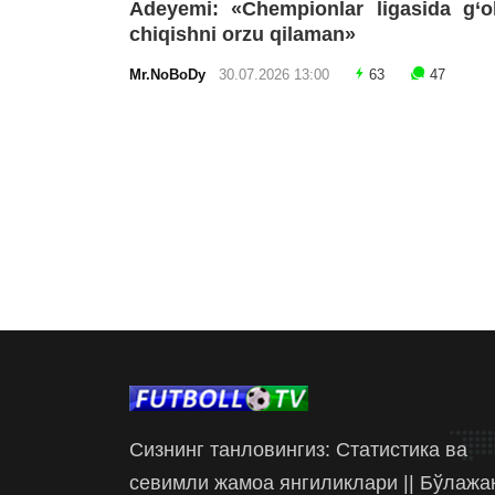
Adeyemi: «Chempionlar ligasida g‘o
chiqishni orzu qilaman»
Mr.NoBoDy
30.07.2026 13:00
63
47
Сизнинг танловингиз: Статистика ва
севимли жамоа янгиликлари || Бўлажа