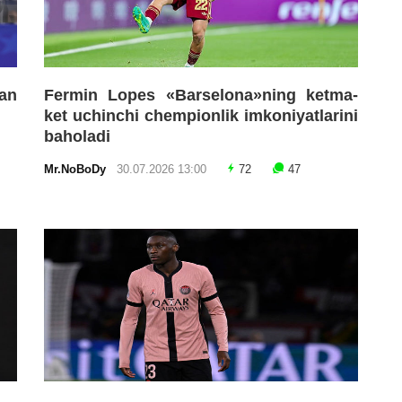
an
Fermin Lopes «Barselona»ning ketma-
ket uchinchi chempionlik imkoniyatlarini
baholadi
Mr.NoBoDy
30.07.2026 13:00
72
47