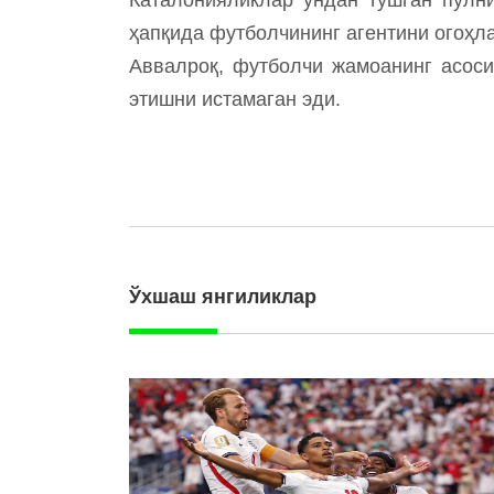
ҳапқида футболчининг агентини огоҳл
Аввалроқ, футболчи жамоанинг асоси
этишни истамаган эди.
Ўхшаш янгиликлар