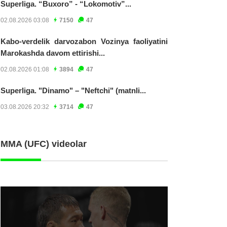
Superliga. “Buxoro” - “Lokomotiv”...
02.08.2026 03:08
7150
47
Kabo-verdelik darvozabon Vozinya faoliyatini
Marokashda davom ettirishi...
02.08.2026 01:08
3894
47
Superliga. "Dinamo" – "Neftchi" (matnli...
03.08.2026 20:32
3714
47
MMA (UFC) videolar