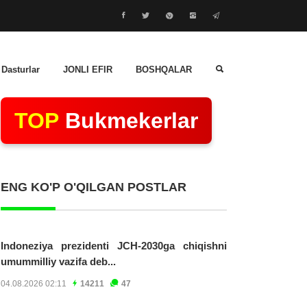
 Dasturlar
JONLI EFIR
BOSHQALAR
TOP
Bukmekerlar
ENG KO'P O'QILGAN POSTLAR
Indoneziya prezidenti JCH-2030ga chiqishni
umummilliy vazifa deb...
04.08.2026 02:11
14211
47