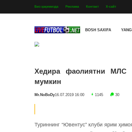
Биз ҳақимизда
Реклама
Контакт
Х-сайт
BOSH SAXIFA
YANG
Хедира фаолиятни МЛС 
мумкин
Mr.NoBoDy
16.07.2019 16:00
1145
30
Туриннинг “Ювентус” клуби ярим ҳимо