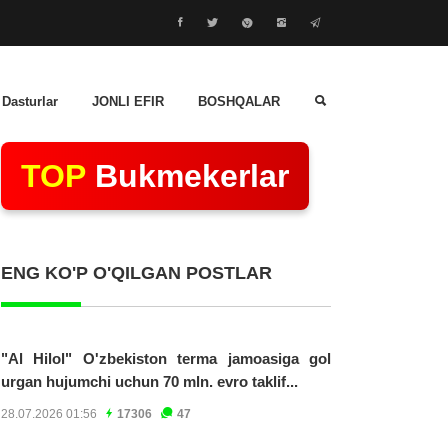
 Dasturlar
JONLI EFIR
BOSHQALAR
TOP
Bukmekerlar
ENG KO'P O'QILGAN POSTLAR
"Al Hilol" O'zbekiston terma jamoasiga gol
urgan hujumchi uchun 70 mln. evro taklif...
28.07.2026 01:56
17306
47