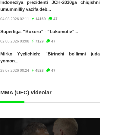
Indoneziya prezidenti JCH-2030ga chiqishni
umummilliy vazifa deb...
04.08.2026 02:11
14169
47
Superliga. “Buxoro” - “Lokomotiv”...
02.08.2026 03:08
7129
47
Mirko Yyelichich: "Birinchi bo'limni juda
yomon...
28.07.2026 00:24
4528
47
MMA (UFC) videolar