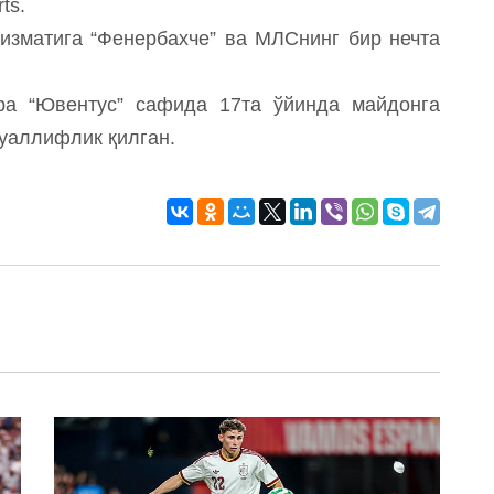
ts.
хизматига “Фенербахче” ва МЛСнинг бир нечта
ра “Ювентус” сафида 17та ўйинда майдонга
муаллифлик қилган.