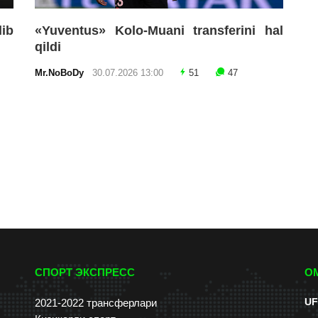
lib
«Yuventus» Kolo-Muani transferini hal
qildi
Mr.NoBoDy
30.07.2026 13:00
51
47
СПОРТ ЭКСПРЕСС
О
UF
2021-2022 трансферлари