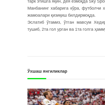
тарк этишга яқин, дея ёзмоқда Sky Spor
Манбанинг хабарига кўра, футболчи 
жамоалари қизиқиш билдирмоқда.
Эслатиб ўтамиз, ўтган мавсум Хеди
тушиб, 2та гол урган ва 1та голга ҳам
Ўхшаш янгиликлар