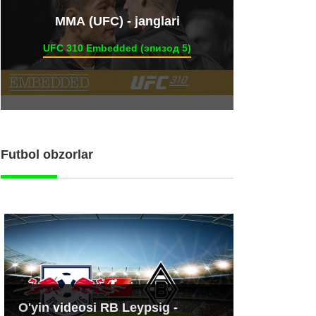
ММА (UFC) - janglari
UFC 310 Embedded (эпизод 5)
Futbol obzorlar
O'yin videosi RB Leypsig -