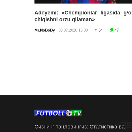
Adeyemi: «Chempionlar ligasida g‘o
chiqishni orzu qilaman»
Mr.NoBoDy
30.07.2026 13:00
54
47
Сизнинг танловингиз: Статистика ва