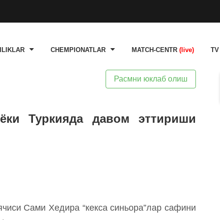
ILIKLAR
CHEMPIONATLAR
MATCH-CENTR
(live)
TV
Расмни юклаб олиш
ёки Туркияда давом эттириши
ячиси Сами Хедира “кекса синьора”лар сафини