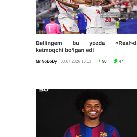
Bellingem bu yozda «Real»d
ketmoqchi bo‘lgan edi
Mr.NoBoDy
30.07.2026 13:13
90
47