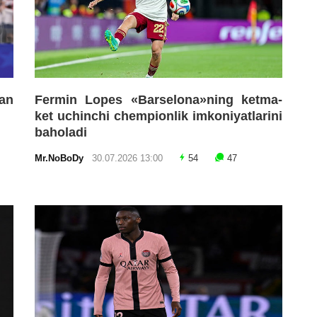
an
Fermin Lopes «Barselona»ning ketma-
ket uchinchi chempionlik imkoniyatlarini
baholadi
Mr.NoBoDy
30.07.2026 13:00
54
47