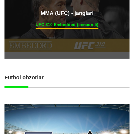
ММА (UFC) - janglari
UFC 310 Embedded (эпизод 5)
Futbol obzorlar