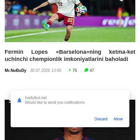
Fermin Lopes «Barselona»ning ketma-ket
uchinchi chempionlik imkoniyatlarini baholadi
Mr.NoBoDy
30.07.2026 13:00
75
47
livefutbol.net
Would like to send you notifications
Discard
Allow