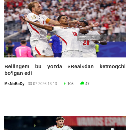
Bellingem bu yozda «Real»dan ketmoqchi
bo‘lgan edi
Mr.NoBoDy
30.07.2026 13:13
105
47