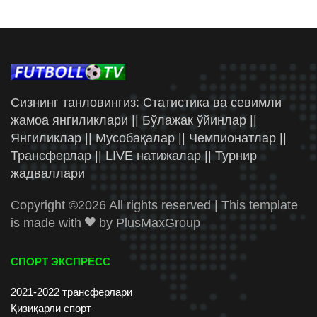
Сизнинг танловингиз: Статистика ва севимли
жамоа янгиликлари || Бўлажак ўйинлар ||
Янгиликлар || Мусобақалар || Чемпионатлар ||
Трансферлар || LIVE натижалар || Турнир
жадваллари
Copyright ©
2026 All rights reserved | This template
is made with
by
PlusMaxGroup
СПОРТ ЭКСПРЕСС
2021-2022 трансферлари
Қизиқарли спорт