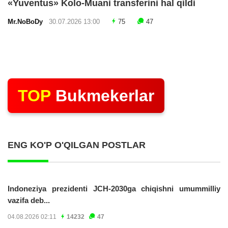
«Yuventus» Kolo-Muani transferini hal qildi
Mr.NoBoDy
30.07.2026 13:00
75
47
TOP
Bukmekerlar
ENG KO'P O'QILGAN POSTLAR
Indoneziya prezidenti JCH-2030ga chiqishni umummilliy
vazifa deb...
04.08.2026 02:11
14232
47