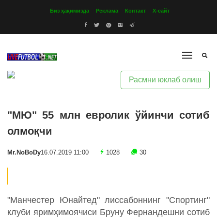
Биз ҳақимизда
Реклама
Контакт
Х-сайт
Расмни юклаб олиш
"МЮ" 55 млн евролик ўйинчи сотиб
олмоқчи
Mr.NoBoDy
16.07.2019 11:00
1028
30
"Манчестер Юнайтед" лиссабоннинг "Спортинг"
клуби яримҳимоячиси Бруну Фернандешни сотиб