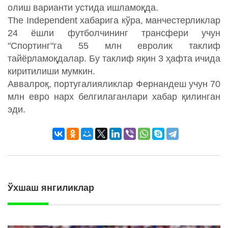
олиш варианти устида ишламоқда.
The Independent хабарига кўра, манчестерликлар
24 ёшли футболчининг трансфери учун
"Спортинг"га 55 млн евролик таклиф
тайёрламоқдалар. Бу таклиф яқин 3 ҳафта ичида
киритилиши мумкин.
Аввалроқ, португалияликлар Фернандеш учун 70
млн евро нарх белгилаганлари хабар қилинган
эди.
Ўхшаш янгиликлар