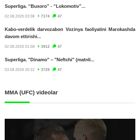
Superliga. “Buxoro” - “Lokomotiv”...
02.08.2026 03:08
7174
47
Kabo-verdelik darvozabon Vozinya faoliyatini Marokashda
davom ettirishi...
02.08.2026 01:08
3912
47
Superliga. "Dinamo" – "Neftchi" (matnli...
03.08.2026 20:32
3729
47
MMA (UFC) videolar