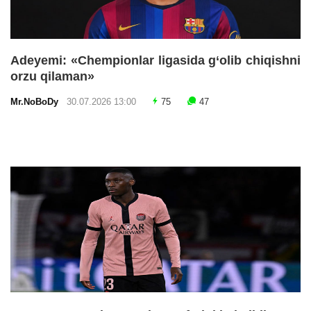
Adeyemi: «Chempionlar ligasida g‘olib chiqishni
orzu qilaman»
Mr.NoBoDy
30.07.2026 13:00
75
47