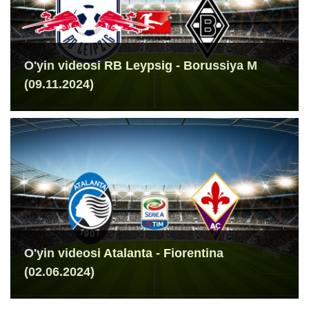
O'yin videosi RB Leypsig - Borussiya M
(09.11.2024)
O'yin videosi Atalanta - Fiorentina
(02.06.2024)