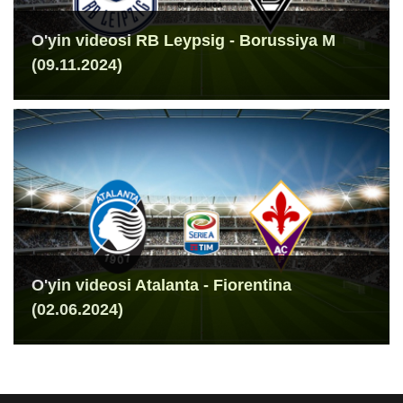
O'yin videosi RB Leypsig - Borussiya M
(09.11.2024)
O'yin videosi Atalanta - Fiorentina
(02.06.2024)