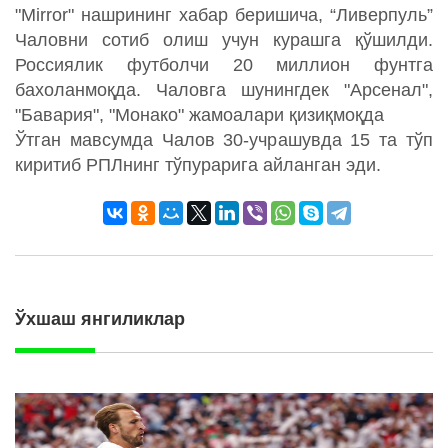
"Mirror" нашрининг хабар беришича, “Ливерпуль”
Чаловни сотиб олиш учун курашга қўшилди.
Россиялик футболчи 20 миллион фунтга
бахоланмоқда. Чаловга шунингдек "Арсенал",
"Бавария", "Монако" жамоалари қизиқмоқда
Ўтган мавсумда Чалов 30-учрашувда 15 та тўп
киритиб РПЛнинг тўпурарига айланган эди.
Ўхшаш янгиликлар