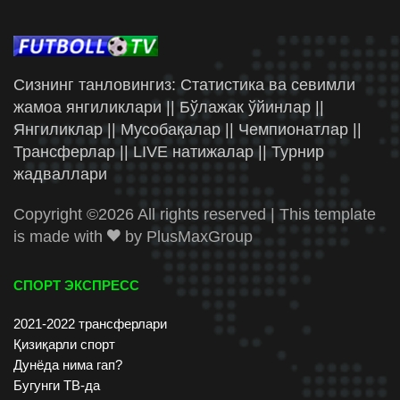
Сизнинг танловингиз: Статистика ва севимли
жамоа янгиликлари || Бўлажак ўйинлар ||
Янгиликлар || Мусобақалар || Чемпионатлар ||
Трансферлар || LIVE натижалар || Турнир
жадваллари
Copyright ©
2026 All rights reserved | This template
is made with
by
PlusMaxGroup
СПОРТ ЭКСПРЕСС
2021-2022 трансферлари
Қизиқарли спорт
Дунёда нима гап?
Бугунги ТВ-да