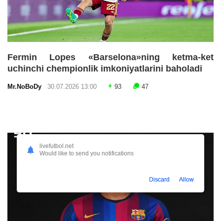
Fermin Lopes «Barselona»ning ketma-ket
uchinchi chempionlik imkoniyatlarini baholadi
Mr.NoBoDy
30.07.2026 13:00
93
47
livefutbol.net
Would like to send you notifications
Discard
Allow