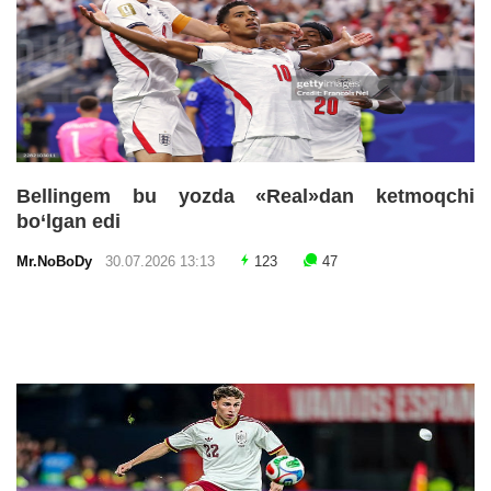
Bellingem bu yozda «Real»dan ketmoqchi
bo‘lgan edi
Mr.NoBoDy
30.07.2026 13:13
123
47