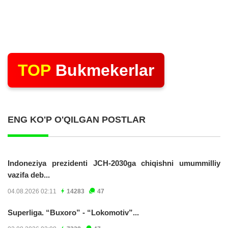
TOP
Bukmekerlar
ENG KO'P O'QILGAN POSTLAR
Indoneziya prezidenti JCH-2030ga chiqishni umummilliy
vazifa deb...
04.08.2026 02:11
14283
47
Superliga. “Buxoro” - “Lokomotiv”...