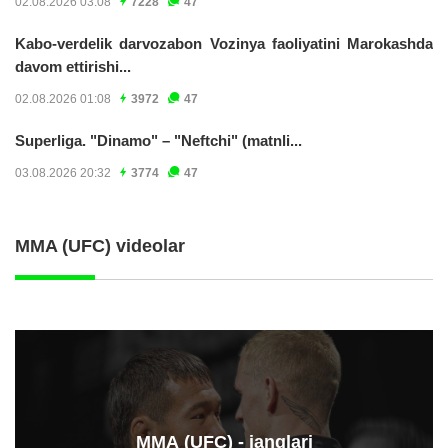
02.08.2026 03:08
7228
47
Kabo-verdelik darvozabon Vozinya faoliyatini Marokashda
davom ettirishi...
02.08.2026 01:08
3972
47
Superliga. "Dinamo" – "Neftchi" (matnli...
03.08.2026 20:32
3774
47
MMA (UFC) videolar
ММА (UFC) - janglari