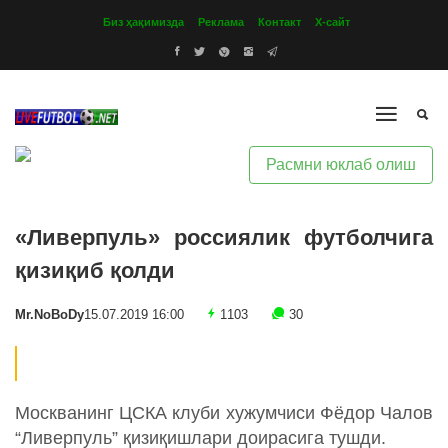
Биз ҳақимизда
Реклама
Контакт
Х-сайт
Расмни юклаб олиш
«Ливерпуль» россиялик футболчига
қизиқиб қолди
Mr.NoBoDy
15.07.2019 16:00
1103
30
Москванинг ЦСКА клуби хужумчиси Фёдор Чалов
“Ливерпуль” қизиқишлари доирасига тушди.