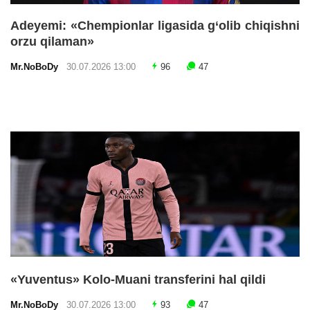
Adeyemi: «Chempionlar ligasida g‘olib chiqishni
orzu qilaman»
Mr.NoBoDy
30.07.2026 13:00
96
47
«Yuventus» Kolo-Muani transferini hal qildi
Mr.NoBoDy
30.07.2026 13:00
93
47