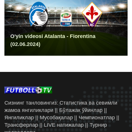
O'yin videosi Atalanta - Fiorentina
(02.06.2024)
Сизнинг танловингиз: Статистика ва севимли
жамоа янгиликлари || Бўлажак ўйинлар ||
Янгиликлар || Мусобақалар || Чемпионатлар ||
Трансферлар || LIVE натижалар || Турнир