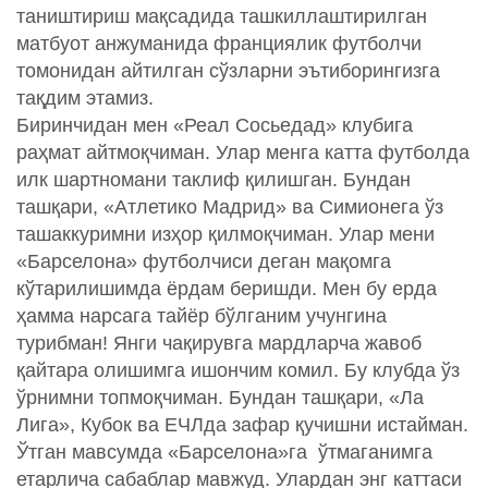
таништириш мақсадида ташкиллаштирилган
матбуот анжуманида франциялик футболчи
томонидан айтилган сўзларни эътиборингизга
тақдим этамиз.
Биринчидан мен «Реал Сосьедад» клубига
раҳмат айтмоқчиман. Улар менга катта футболда
илк шартномани таклиф қилишган. Бундан
ташқари, «Атлетико Мадрид» ва Симионега ўз
ташаккуримни изҳор қилмоқчиман. Улар мени
«Барселона» футболчиси деган мақомга
кўтарилишимда ёрдам беришди. Мен бу ерда
ҳамма нарсага тайёр бўлганим учунгина
турибман! Янги чақирувга мардларча жавоб
қайтара олишимга ишончим комил. Бу клубда ўз
ўрнимни топмоқчиман. Бундан ташқари, «Ла
Лига», Кубок ва ЕЧЛда зафар қучишни истайман.
Ўтган мавсумда «Барселона»га ўтмаганимга
етарлича сабаблар мавжуд. Улардан энг каттаси