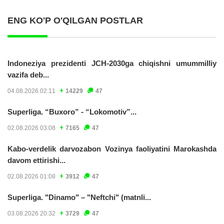
ENG KO'P O'QILGAN POSTLAR
Indoneziya prezidenti JCH-2030ga chiqishni umummilliy
vazifa deb...
04.08.2026 02:11
14229
47
Superliga. “Buxoro” - “Lokomotiv”...
02.08.2026 03:08
7165
47
Kabo-verdelik darvozabon Vozinya faoliyatini Marokashda
davom ettirishi...
02.08.2026 01:08
3912
47
Superliga. "Dinamo" – "Neftchi" (matnli...
03.08.2026 20:32
3729
47