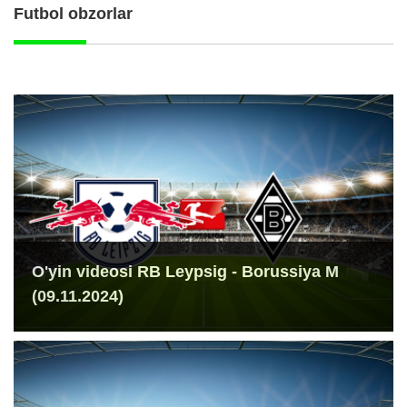
Futbol obzorlar
O'yin videosi RB Leypsig - Borussiya M
(09.11.2024)