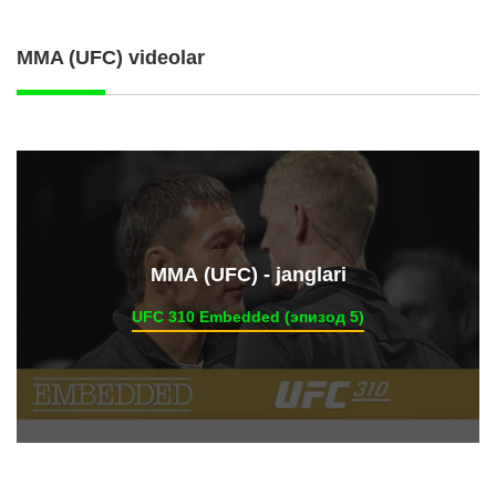
MMA (UFC) videolar
ММА (UFC) - janglari
UFC 310 Embedded (эпизод 5)