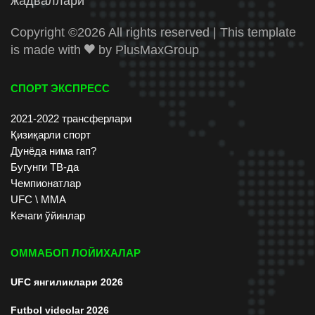
жадваллари
Copyright ©
2026 All rights reserved | This template
is made with
by
PlusMaxGroup
СПОРТ ЭКСПРЕСС
2021-2022 трансферлари
Қизиқарли спорт
Дунёда нима гап?
Бугунги ТВ-да
Чемпионатлар
UFC \ ММА
Кечаги ўйинлар
ОММАБОП ЛОЙИХАЛАР
UFC янгиликлари 2026
Futbol videolar 2026