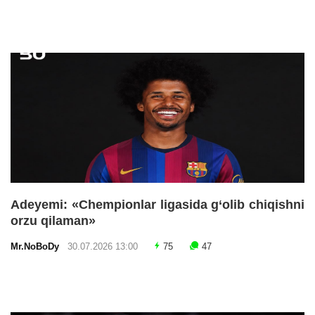
Adeyemi: «Chempionlar ligasida g‘olib chiqishni
orzu qilaman»
Mr.NoBoDy
30.07.2026 13:00
75
47