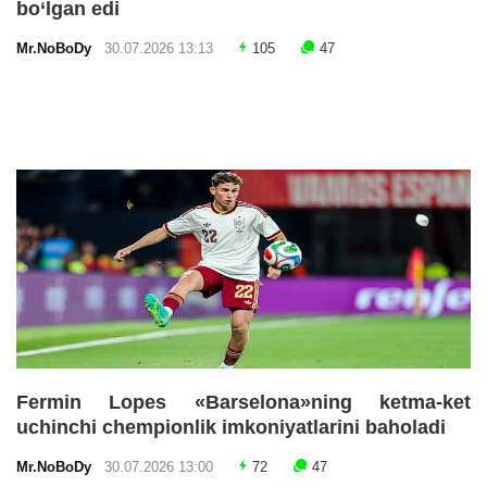
bo‘lgan edi
Mr.NoBoDy
30.07.2026 13:13
105
47
Fermin Lopes «Barselona»ning ketma-ket
uchinchi chempionlik imkoniyatlarini baholadi
Mr.NoBoDy
30.07.2026 13:00
72
47