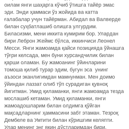
оилам янги шаҳарга кўчиб ўтишга тайёр эмас
эди. Энди ҳаммаси ўз жойида ва катта
ғалабалар учун тайёрман. Абидал ва Валверде
билан суҳбатлашиб олишга улгурдим.
Биласизми, мени иккита кумирим бор. Улардан
бири Леброн Жеймс бўлса, иккинчиси Леонел
Месси. Янги жамоамда қайси позицияда ўйнашга
тўғри келсада, мен буни хурсандчилик билан
қарши оламан. Бу жамоанинг ўйинларини
томоша қилиб турар эдим, бугун эса унинг
аъзоси эканлигимдан мамнунман. Мен доимо
ўйиндан лаззат олиб тўп сурадиган қувноқ
йигитман. Умид қиламанки, янги жамоамда тезда
мослашиб кетаман. Умид қиламанки, янги
жамоадошларим билан олдимга қўйган
мақсадларнинг ҳаммасини забт этаман. Тезроқ
Дембеле ва Умтити билан кўришгим келяпти.
Улар менинг энг яқин дўстларимдан бири.