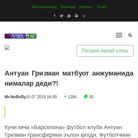
Биз ҳақимизда
Реклама
Контакт
Х-сайт
Расмни юклаб олиш
Антуан Гризман матбуот анжуманида
нималар деди?!
Mr.NoBoDy
15.07.2019 16:00
1294
30
Куни кеча «Барселона» футбол клуби Антуан
Гризман трансферини эълон қилди. Футболчини