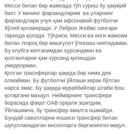
Месси билан бир жамоада тўп суриш бу ҳақиқий
бахт. У менинг фарзандларим ва уларнинг
фарзандлари учун ҳам афсонавий футболчи
бўлиб қолаверади. У Леброн Жеймс сингари
тарихда қолади. Тўғриси, Месси ва янги жамоам
билан тезроқ бир машғулот ўтказиш ниятидаман.
Бу клубга келганимдан хурсандман ва
қолганларни ҳам хурсанд қилишдан
умидворман.
Қолган траснферлар ҳақида бир нима дея
олмайман. Бу футболчи ўйлаши керак бўлган
нарса эмас. Бу ҳақида мураббийлар штаби бош
қотиргани маъқул. Неймарнинг трансфери
борасида фақат ОАВ орқали эшитдим.
Ўйлашимча, бу трансфер амалга ошмайди.
Бундай саволларни яхшиси трансфер билан
шуғулланадиган инсонларга берганингиз мақул.