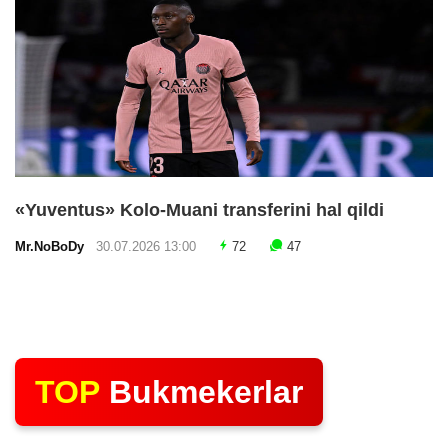
«Yuventus» Kolo-Muani transferini hal qildi
Mr.NoBoDy
30.07.2026 13:00
72
47
TOP
Bukmekerlar