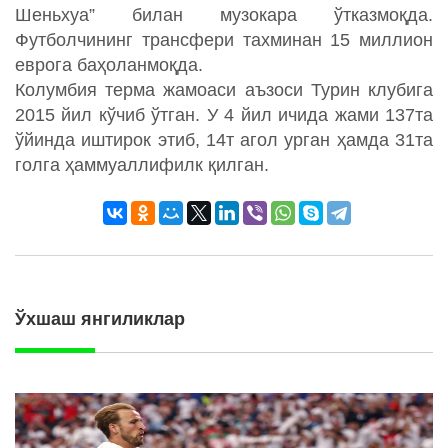
Шеньхуа” билан музокара ўтказмоқда.
Футболчининг трансфери тахминан 15 миллион
еврога баҳоланмоқда.
Колумбия терма жамоаси аъзоси Турин клубига
2015 йил кўчиб ўтган. У 4 йил ичида жами 137та
ўйинда иштирок этиб, 14т агол урган ҳамда 31та
голга ҳаммуаллифилк қилган.
Ўхшаш янгиликлар