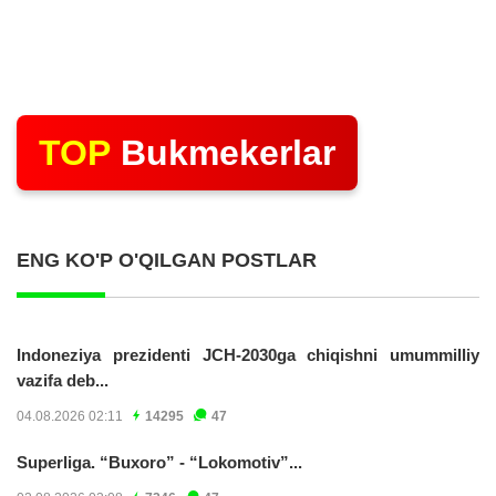
TOP
Bukmekerlar
ENG KO'P O'QILGAN POSTLAR
Indoneziya prezidenti JCH-2030ga chiqishni umummilliy
vazifa deb...
04.08.2026 02:11
14295
47
Superliga. “Buxoro” - “Lokomotiv”...