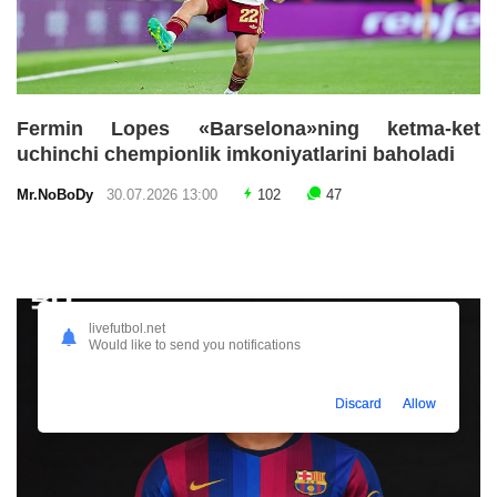
Fermin Lopes «Barselona»ning ketma-ket
uchinchi chempionlik imkoniyatlarini baholadi
Mr.NoBoDy
30.07.2026 13:00
102
47
livefutbol.net
Would like to send you notifications
Discard
Allow