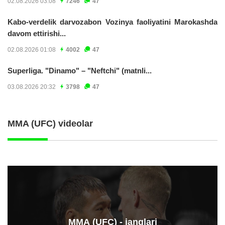
02.08.2026 03:08
7246
47
Kabo-verdelik darvozabon Vozinya faoliyatini Marokashda
davom ettirishi...
02.08.2026 01:08
4002
47
Superliga. "Dinamo" – "Neftchi" (matnli...
03.08.2026 20:32
3798
47
MMA (UFC) videolar
ММА (UFC) - janglari