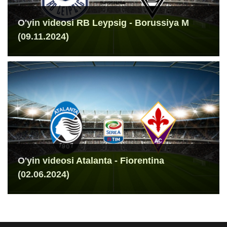
O'yin videosi RB Leypsig - Borussiya M
(09.11.2024)
O'yin videosi Atalanta - Fiorentina
(02.06.2024)