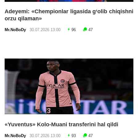
Adeyemi: «Chempionlar ligasida g‘olib chiqishni
orzu qilaman»
Mr.NoBoDy
30.07.2026 13:00
96
47
«Yuventus» Kolo-Muani transferini hal qildi
Mr.NoBoDy
30.07.2026 13:00
93
47