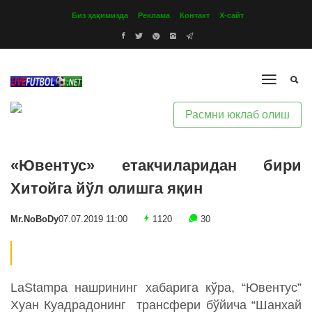
Биз ҳақимизда
Реклама
Контакт
Х-сайт
Расмни юклаб олиш
«Ювентус» етакчиларидан бири
Хитойга йўл олишга яқин
Mr.NoBoDy
07.07.2019 11:00
1120
30
LaStampa нашрининг хабарига кўра, “Ювентус”
Хуан Куадрадонинг трансфери бўйича “Шанхай