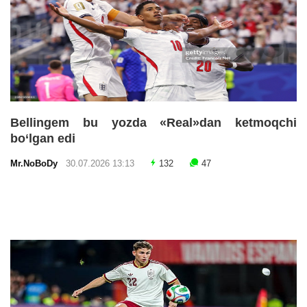
Bellingem bu yozda «Real»dan ketmoqchi
bo‘lgan edi
Mr.NoBoDy
30.07.2026 13:13
132
47