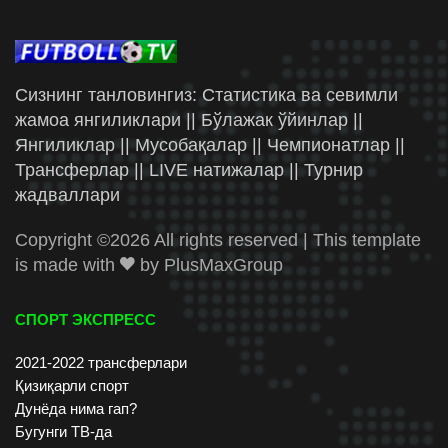
Сизнинг танловингиз: Статистика ва севимли
жамоа янгиликлари || Бўлажак ўйинлар ||
Янгиликлар || Мусобақалар || Чемпионатлар ||
Трансферлар || LIVE натижалар || Турнир
жадваллари
Copyright ©
2026 All rights reserved | This template
is made with
by
PlusMaxGroup
СПОРТ ЭКСПРЕСС
2021-2022 трансферлари
Қизиқарли спорт
Дунёда нима гап?
Бугунги ТВ-да