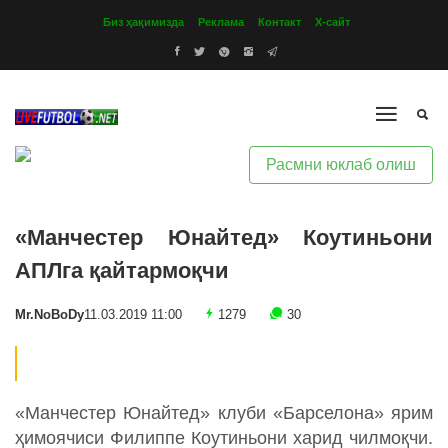
Биз ҳақимизда
Реклама
Контакт
Х-сайт
Расмни юклаб олиш
«Манчестер Юнайтед» Коутиньони
АПЛга қайтармоқчи
Mr.NoBoDy
11.03.2019 11:00
1279
30
«Манчестер Юнайтед» клуби «Барселона» ярим
ҳимоячиси Филиппе Коутиньони харид чилмоқчи.