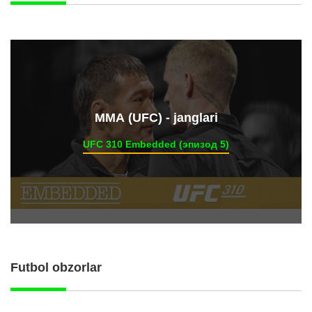
ММА (UFC) - janglari
UFC 310 Embedded (эпизод 5)
Futbol obzorlar