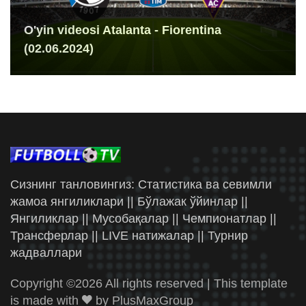
O'yin videosi Atalanta - Fiorentina
(02.06.2024)
Сизнинг танловингиз: Статистика ва севимли
жамоа янгиликлари || Бўлажак ўйинлар ||
Янгиликлар || Мусобақалар || Чемпионатлар ||
Трансферлар || LIVE натижалар || Турнир
жадваллари
Copyright ©
2026 All rights reserved | This template
is made with
by
PlusMaxGroup