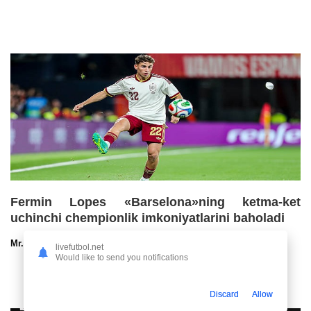
Fermin Lopes «Barselona»ning ketma-ket
uchinchi chempionlik imkoniyatlarini baholadi
Mr.NoBoDy
30.07.2026 13:00
72
47
livefutbol.net
Would like to send you notifications
Discard
Allow