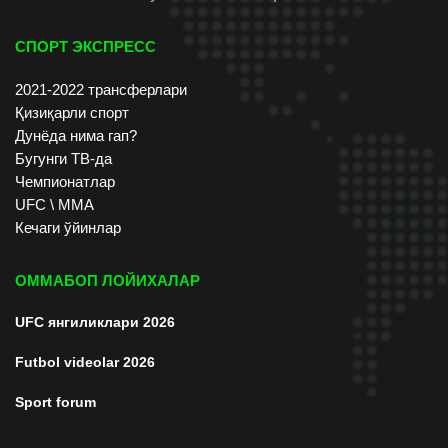
СПОРТ ЭКСПРЕСС
2021-2022 трансферлари
Қизиқарли спорт
Дунёда нима гап?
Бугунги ТВ-да
Чемпионатлар
UFC \ ММА
Кечаги ўйинлар
ОММАБОП ЛОЙИХАЛАР
UFC янгиликлари 2026
Futbol videolar 2026
Sport forum