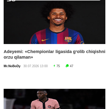
Adeyemi: «Chempionlar ligasida g‘olib chiqishni
orzu qilaman»
Mr.NoBoDy
30.07.2026 13:00
75
47