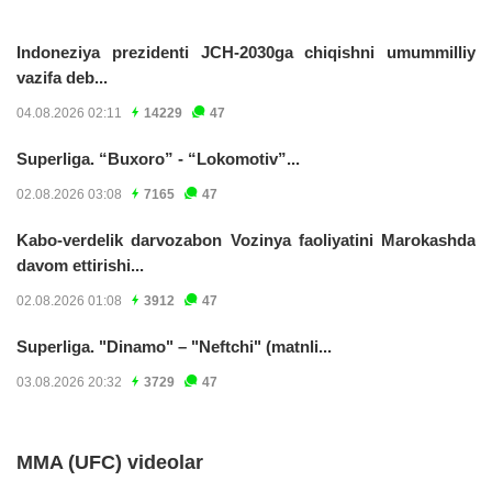
Indoneziya prezidenti JCH-2030ga chiqishni umummilliy
vazifa deb...
04.08.2026 02:11
14229
47
Superliga. “Buxoro” - “Lokomotiv”...
02.08.2026 03:08
7165
47
Kabo-verdelik darvozabon Vozinya faoliyatini Marokashda
davom ettirishi...
02.08.2026 01:08
3912
47
Superliga. "Dinamo" – "Neftchi" (matnli...
03.08.2026 20:32
3729
47
MMA (UFC) videolar