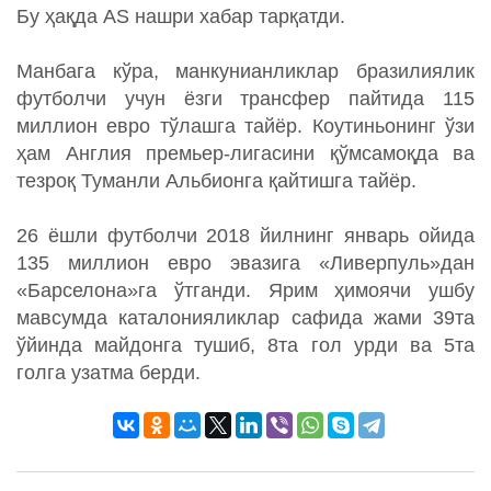
Бу ҳақда AS нашри хабар тарқатди.
Манбага кўра, манкунианликлар бразилиялик
футболчи учун ёзги трансфер пайтида 115
миллион евро тўлашга тайёр. Коутиньонинг ўзи
ҳам Англия премьер-лигасини қўмсамоқда ва
тезроқ Туманли Альбионга қайтишга тайёр.
26 ёшли футболчи 2018 йилнинг январь ойида
135 миллион евро эвазига «Ливерпуль»дан
«Барселона»га ўтганди. Ярим ҳимоячи ушбу
мавсумда каталонияликлар сафида жами 39та
ўйинда майдонга тушиб, 8та гол урди ва 5та
голга узатма берди.