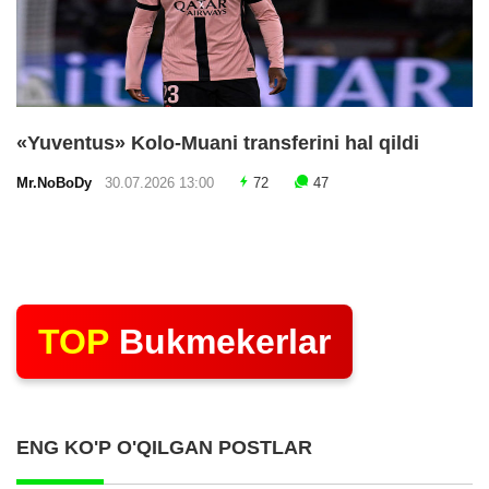
«Yuventus» Kolo-Muani transferini hal qildi
Mr.NoBoDy
30.07.2026 13:00
72
47
TOP
Bukmekerlar
ENG KO'P O'QILGAN POSTLAR