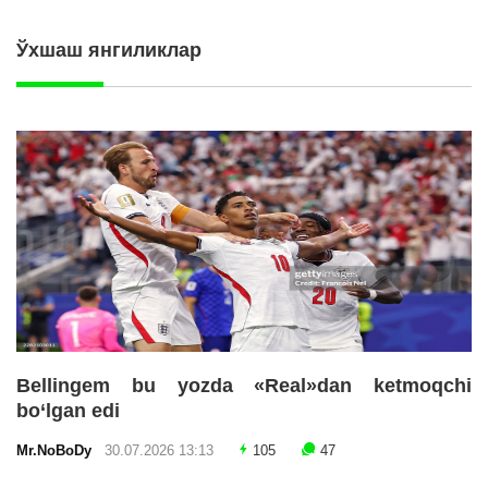
Ўхшаш янгиликлар
Bellingem bu yozda «Real»dan ketmoqchi
bo‘lgan edi
Mr.NoBoDy
30.07.2026 13:13
105
47