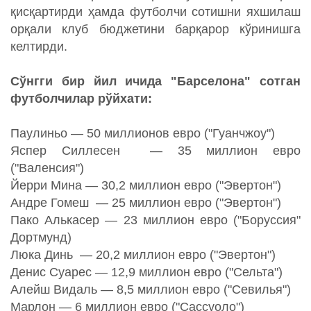
қисқартирди ҳамда футболчи сотишни яхшилаш
орқали клуб бюджетини барқарор кўринишга
келтирди.
Сўнгги бир йил ичида "Барселона" сотган
футболчилар рўйхати:
Паулиньо — 50 миллионов евро ("Гуанчжоу")
Яспер Силлесен — 35 миллион евро
("Валенсия")
Йерри Мина — 30,2 миллион евро ("Эвертон")
Андре Гомеш — 25 миллион евро ("Эвертон")
Пако Алькасер — 23 миллион евро ("Боруссия"
Дортмунд)
Люка Динь — 20,2 миллион евро ("Эвертон")
Денис Суарес — 12,9 миллион евро ("Сельта")
Алейш Видаль — 8,5 миллион евро ("Севилья")
Марлон — 6 миллион евро ("Сассуоло")