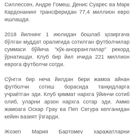
Силлессен, Андре Гомеш, Денис Суарес ва Марк
Кардонанинг трансферидан 77,4 миллион евро
ишлашди.
2018 йилнинг 1 июлидан бошлаб ҳозиргача
бўлган муддат оралиғида сотилган футболчилар
суммаси бўйича "кўк-анорранглилар" рекорд
ўрнатишди. Клуб бир йил ичида 221 миллион
еврога футболчи сотди.
Сўнгги бир неча йилдан бери жамоа айнан
футболчи сотиш борасида танқидларга
учраётган эди. Клуб қиммат нархга ўйинчи сотиб
олиб, уларни арзон нархга сотар эди. Аммо
жамоага Оскар Грау ва Пеп Сегура келганидан
кейин вазият ўзгарди.
Жозеп Мария Бартомеу харажатларни