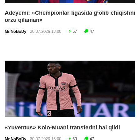
Adeyemi: «Chempionlar ligasida g‘olib chiqishni
orzu qilaman»
Mr.NoBoDy
30.07.2026 13:00
57
47
«Yuventus» Kolo-Muani transferini hal qildi
Mr.NoBoDy
30.07.2026 13:00
60
47