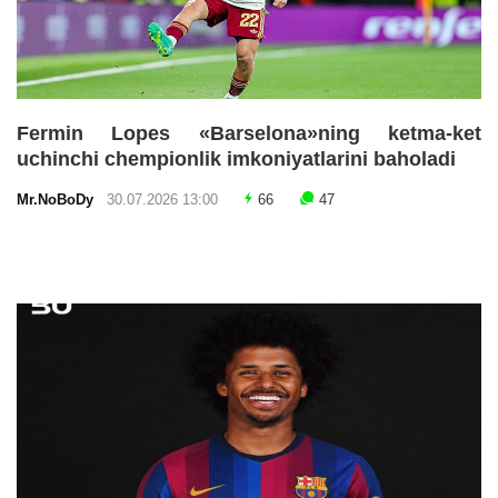
Fermin Lopes «Barselona»ning ketma-ket
uchinchi chempionlik imkoniyatlarini baholadi
Mr.NoBoDy
30.07.2026 13:00
66
47