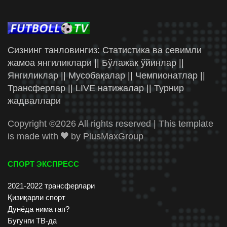
Сизнинг танловингиз: Статистика ва севимли
жамоа янгиликлари || Бўлажак ўйинлар ||
Янгиликлар || Мусобақалар || Чемпионатлар ||
Трансферлар || LIVE натижалар || Турнир
жадваллари
Copyright ©
2026 All rights reserved | This template
is made with
by
PlusMaxGroup
СПОРТ ЭКСПРЕСС
2021-2022 трансферлари
Қизиқарли спорт
Дунёда нима гап?
Бугунги ТВ-да