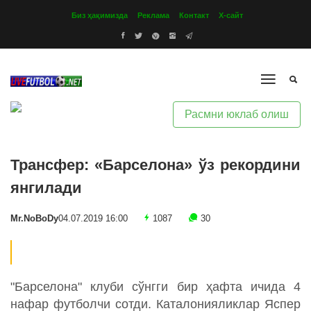
Биз ҳақимизда
Реклама
Контакт
Х-сайт
Расмни юклаб олиш
Трансфер: «Барселона» ўз рекордини
янгилади
Mr.NoBoDy
04.07.2019 16:00
1087
30
"Барселона" клуби сўнгги бир ҳафта ичида 4
нафар футболчи сотди. Каталонияликлар Яспер