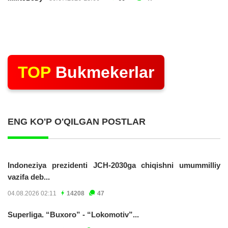
TOP
Bukmekerlar
ENG KO'P O'QILGAN POSTLAR
Indoneziya prezidenti JCH-2030ga chiqishni umummilliy
vazifa deb...
04.08.2026 02:11
14208
47
Superliga. “Buxoro” - “Lokomotiv”...