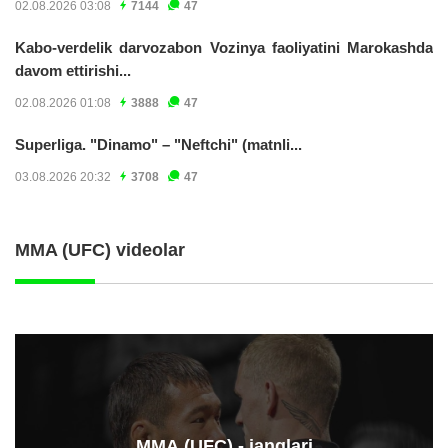
02.08.2026 03:08
7144
47
Kabo-verdelik darvozabon Vozinya faoliyatini Marokashda
davom ettirishi...
02.08.2026 01:08
3888
47
Superliga. "Dinamo" – "Neftchi" (matnli...
03.08.2026 20:32
3708
47
MMA (UFC) videolar
ММА (UFC) - janglari