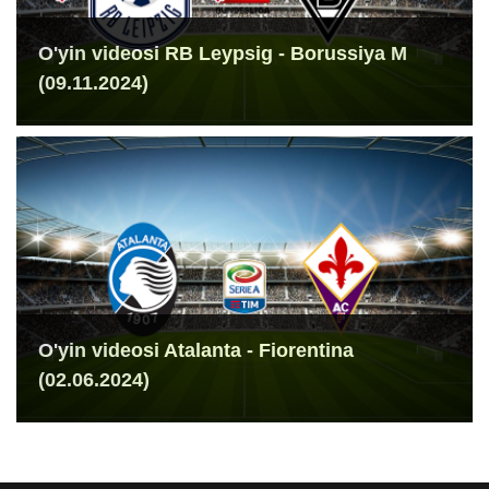
O'yin videosi RB Leypsig - Borussiya M
(09.11.2024)
O'yin videosi Atalanta - Fiorentina
(02.06.2024)