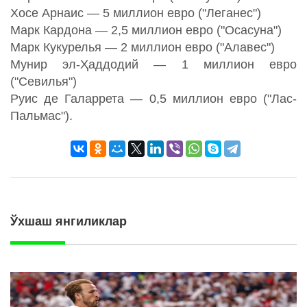
Хосе Арнаис — 5 миллион евро ("Леганес")
Марк Кардона — 2,5 миллион евро ("Осасуна")
Марк Кукурелья — 2 миллион евро ("Алавес")
Мунир эл-Ҳаддодий — 1 миллион евро
("Севилья")
Руис де Галаррета — 0,5 миллион евро ("Лас-
Пальмас").
Ўхшаш янгиликлар