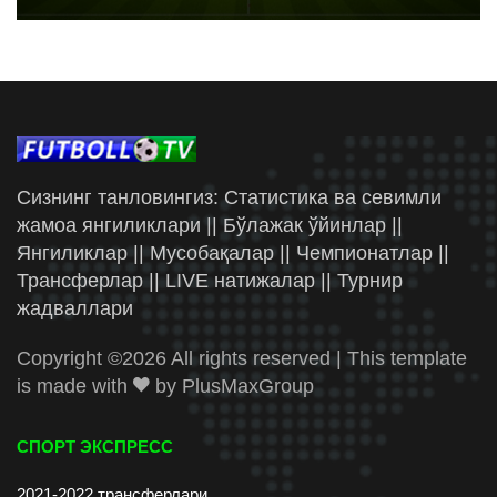
Сизнинг танловингиз: Статистика ва севимли
жамоа янгиликлари || Бўлажак ўйинлар ||
Янгиликлар || Мусобақалар || Чемпионатлар ||
Трансферлар || LIVE натижалар || Турнир
жадваллари
Copyright ©
2026 All rights reserved | This template
is made with
by
PlusMaxGroup
СПОРТ ЭКСПРЕСС
2021-2022 трансферлари