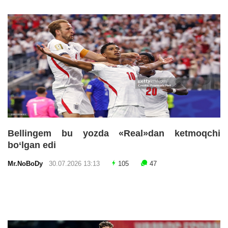
Bellingem bu yozda «Real»dan ketmoqchi
bo‘lgan edi
Mr.NoBoDy
30.07.2026 13:13
105
47