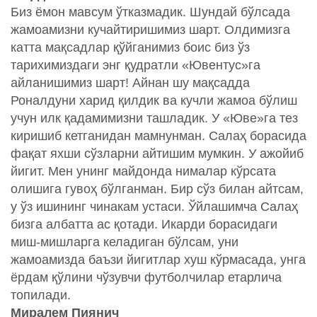
Биз ёмон мавсум ўтказмадик. Шундай бўлсада
жамоамизни кучайтиришимиз шарт. Олдимизга
катта мақсадлар қўйганимиз боис биз ўз
тарихимиздаги энг қудратли «Ювентус»га
айланишимиз шарт! Айнан шу мақсадда
Роналдуни харид қилдик ва кучли жамоа бўлиш
учун илк қадамимизни ташладик. У «Юве»га тез
киришиб кетганидан мамнунман. Салаҳ борасида
фақат яхши сўзларни айтишим мумкин. У ажойиб
йигит. Мен унинг майдонда нималар кўрсата
олишига гувоҳ бўлганман. Бир сўз билан айтсам,
у ўз ишининг чинакам устаси. Ўйлашимча Салаҳ
бизга албатта ас қотади. Икарди борасидаги
миш-мишларга келадиган бўлсам, уни
жамоамизда баъзи йигитлар хуш кўрмасада, унга
ёрдам қўлини чўзувчи футболчилар етарлича
топилади.
Миралем Пиянич