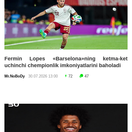
Fermin Lopes «Barselona»ning ketma-ket
uchinchi chempionlik imkoniyatlarini baholadi
Mr.NoBoDy
30.07.2026 13:00
72
47