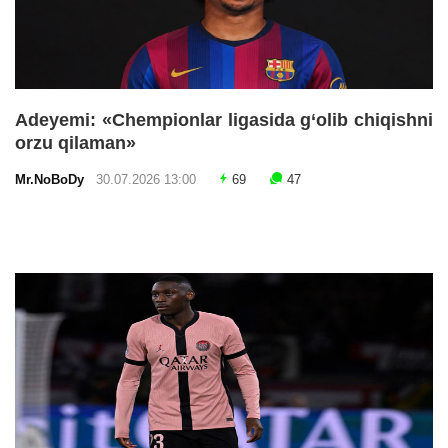
Adeyemi: «Chempionlar ligasida g‘olib chiqishni
orzu qilaman»
Mr.NoBoDy
30.07.2026 13:00
69
47