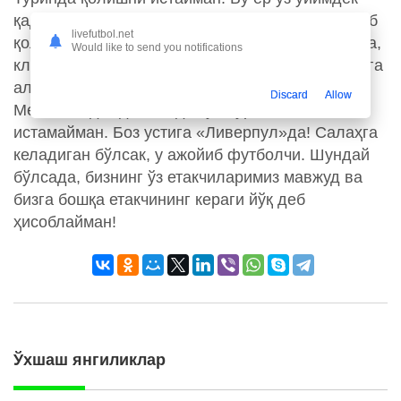
қадрдон. Мухлисларга ва жамоага анча ўрганиб
livefutbol.net
қолганман. Шундай бўлсада, вазият тақозо этса,
Would like to send you notifications
клубни тарк этишга ҳам тайёрман. Мени Салаҳга
алмашмоқчи бўлганлар бу вариянтни унутинг!
Discard
Allow
Мен айни дамда АПЛда тўп суришни
истамайман. Боз устига «Ливерпул»да! Салаҳга
келадиган бўлсак, у ажойиб футболчи. Шундай
бўлсада, бизнинг ўз етакчиларимиз мавжуд ва
бизга бошқа етакчининг кераги йўқ деб
ҳисоблайман!
Ўхшаш янгиликлар