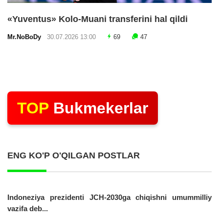
«Yuventus» Kolo-Muani transferini hal qildi
Mr.NoBoDy
30.07.2026 13:00
69
47
TOP
Bukmekerlar
ENG KO'P O'QILGAN POSTLAR
Indoneziya prezidenti JCH-2030ga chiqishni umummilliy
vazifa deb...