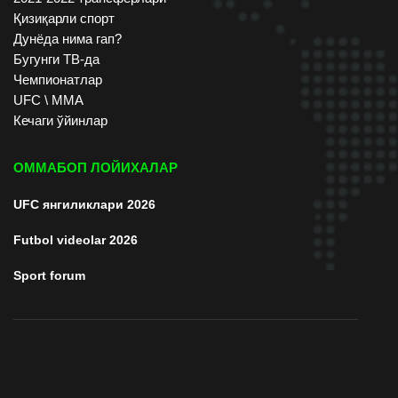
Қизиқарли спорт
Дунёда нима гап?
Бугунги ТВ-да
Чемпионатлар
UFC \ ММА
Кечаги ўйинлар
ОММАБОП ЛОЙИХАЛАР
UFC янгиликлари 2026
Futbol videolar 2026
Sport forum