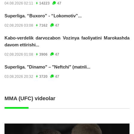
04.08.2026 02:11
14223
47
Superliga. “Buxoro” - “Lokomotiv”...
02.08.2026 03:08
7162
47
Kabo-verdelik darvozabon Vozinya faoliyatini Marokashda
davom ettirishi...
02.08.2026 01:08
3906
47
Superliga. "Dinamo" – "Neftchi" (matnli...
03.08.2026 20:32
3720
47
MMA (UFC) videolar