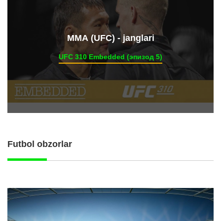
ММА (UFC) - janglari
UFC 310 Embedded (эпизод 5)
Futbol obzorlar