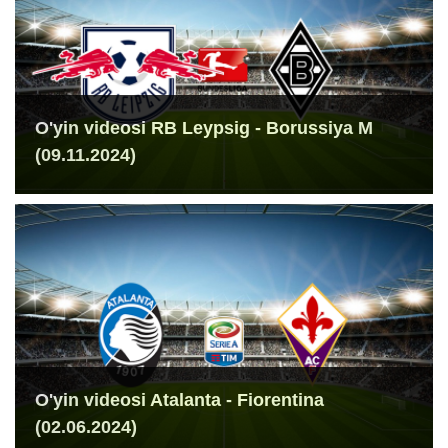
O'yin videosi RB Leypsig - Borussiya M
(09.11.2024)
O'yin videosi Atalanta - Fiorentina
(02.06.2024)