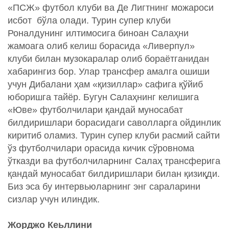
«ПСЖ» футбол клуби ва Де Лигтнинг можароси
исбот бўла олади. Турин супер клуби
Роналдунинг илтимосига биноан Салаҳни
жамоага олиб келиш борасида «Ливерпул»
клуби билан музокаралар олиб бораётганидан
хабарингиз бор. Улар трансфер амалга ошиши
учун Дибалани ҳам «қизиллар» сафига қўйиб
юборишга тайёр. Бугун Салаҳнинг келишига
«Юве» футболчилари қандай муносабат
билдиришлари борасидаги саволларга ойдинлик
киритиб оламиз. Турин супер клуби расмий сайти
ўз футболчилари орасида кичик сўровнома
ўтказди ва футболчиларнинг Салаҳ трансферига
қандай муносабат билдиришлари билан қизиқди.
Биз эса бу интервьюларнинг энг сараларини
сизлар учун илиндик.
Жорджо Кеьллини