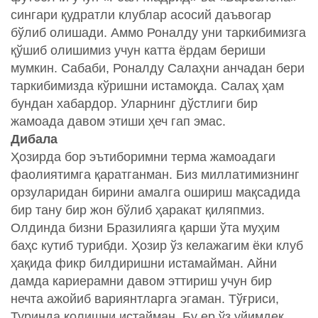
сингари қудратли клублар асосий даъвогар
бўлиб олишади. Аммо Роналду уни таркибимизга
қўшиб олишимиз учун катта ёрдам бериши
мумкин. Сабаби, Роналду Салаҳни анчадан бери
таркибимизда кўришни истамоқда. Салаҳ ҳам
бундан хабардор. Уларнинг дўстлиги бир
жамоада давом этиши ҳеч гап эмас.
Дибала
Ҳозирда бор эътиборимни терма жамоадаги
фаолиятимга қаратганман. Биз миллатимизнинг
орзуларидан бирини амалга ошириш мақсадида
бир тану бир жон бўлиб ҳаракат қиляпмиз.
Олдинда бизни Бразилияга қарши ўта муҳим
баҳс кутиб турибди. Ҳозир ўз келажагим ёки клуб
ҳақида фикр билдиришни истамайман. Айни
дамда кариерамни давом эттириш учун бир
нечта ажойиб вариянтларга эгаман. Тўғриси,
Туринда қолишни истайман. Бу ер ўз уйимдек