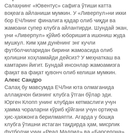
Салаҳнинг «Ювентус» сафига ўтиши катта
воқеага айланиши мумкин. У «Ливерпул»ни икки
бор ЕЧЛнинг финалига қадар олиб чиқди ва
жамоани супер клубга айлантирди. Шундай экан,
уни «Ливерпул» қўйиб юборишига ишониш жуда
мушкул. Ким ҳам дунёнинг энг кучли
футболчиларидан бирини жамоасида олиб
қолишни хоҳламайди дейсиз? У меҳнаткаш ва
камтарин йигит. Бундай инсонлар жамоамизга
фақат ва фақат қувонч олиб келиши мумкин.
Алекс Сандро
Салаҳ бу мавсумда ЕЧЛни юта олмаганида
аллақачон бизнинг клубга ўтган бўлар эди.
Юрген Клопп унинг клубдан кетмаслиги учун
ҳамма чораларни кўриб қўйгани учун ортиқча
ҳис-ҳаяжонга берилмаяпти. Агарда у бошқа
клубга ўтишни истаган тақдирда ҳам, мисрлик
футболчи учун «Реал Мадрид» ва «Барселона»