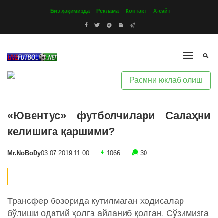
Биз ҳақимизда
Реклама
Контакт
Х-сайт
Расмни юклаб олиш
«Ювентус» футболчилари Салаҳни
келишига қаршими?
Mr.NoBoDy
03.07.2019 11:00
1066
30
Трансфер бозорида кутилмаган ходисалар
бўлиши одатий ҳолга айланиб қолган. Сўзимизга