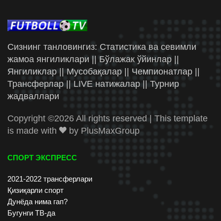
Сизнинг танловингиз: Статистика ва севимли
жамоа янгиликлари || Бўлажак ўйинлар ||
Янгиликлар || Мусобақалар || Чемпионатлар ||
Трансферлар || LIVE натижалар || Турнир
жадваллари
Copyright ©
2026 All rights reserved | This template
is made with
by
PlusMaxGroup
СПОРТ ЭКСПРЕСС
2021-2022 трансферлари
Қизиқарли спорт
Дунёда нима гап?
Бугунги ТВ-да