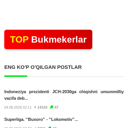
TOP
Bukmekerlar
ENG KO'P O'QILGAN POSTLAR
Indoneziya prezidenti JCH-2030ga chiqishni umummilliy
vazifa deb...
04.08.2026 02:11
14310
47
Superliga. “Buxoro” - “Lokomotiv”...