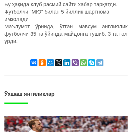
Бу ҳақида клуб расмий сайти хабар тарқатди.
Футболчи “МЮ” билан 5 йиллик шартнома
имзолади
Маълумот ўрнида, ўтган мавсум англиялик
футболчи 35 та ўйинда майдонга тушиб, 3 та гол
урди.
Ўхшаш янгиликлар