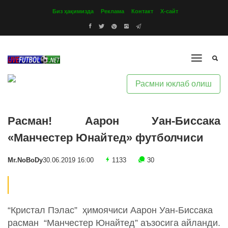
Биз ҳақимизда
Реклама
Контакт
Х-сайт
Расмни юклаб олиш
Расман! Аарон Уан-Биссака
«Манчестер Юнайтед» футболчиси
Mr.NoBoDy
30.06.2019 16:00
1133
30
“Кристал Пэлас” ҳимоячиси Аарон Уан-Биссака
расман “Манчестер Юнайтед” аъзосига айланди.