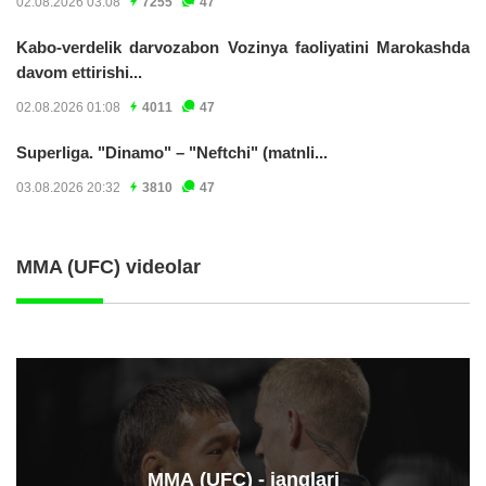
02.08.2026 03:08
7255
47
Kabo-verdelik darvozabon Vozinya faoliyatini Marokashda
davom ettirishi...
02.08.2026 01:08
4011
47
Superliga. "Dinamo" – "Neftchi" (matnli...
03.08.2026 20:32
3810
47
MMA (UFC) videolar
ММА (UFC) - janglari