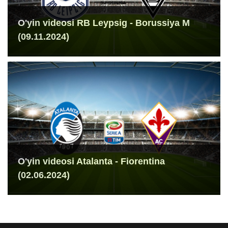
O'yin videosi RB Leypsig - Borussiya M
(09.11.2024)
O'yin videosi Atalanta - Fiorentina
(02.06.2024)