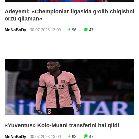
Adeyemi: «Chempionlar ligasida g‘olib chiqishni
orzu qilaman»
Mr.NoBoDy
30.07.2026 13:00
96
47
«Yuventus» Kolo-Muani transferini hal qildi
Mr.NoBoDy
30.07.2026 13:00
93
47