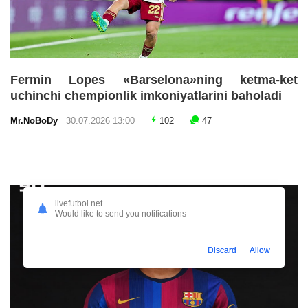
Fermin Lopes «Barselona»ning ketma-ket
uchinchi chempionlik imkoniyatlarini baholadi
Mr.NoBoDy
30.07.2026 13:00
102
47
livefutbol.net
Would like to send you notifications
Discard
Allow