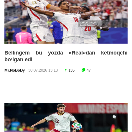
Bellingem bu yozda «Real»dan ketmoqchi
bo‘lgan edi
Mr.NoBoDy
30.07.2026 13:13
135
47