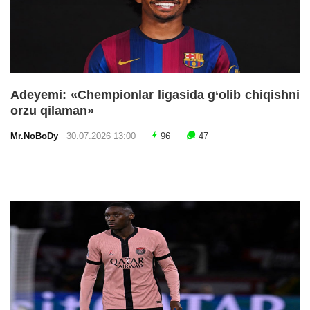
Adeyemi: «Chempionlar ligasida g‘olib chiqishni
orzu qilaman»
Mr.NoBoDy
30.07.2026 13:00
96
47