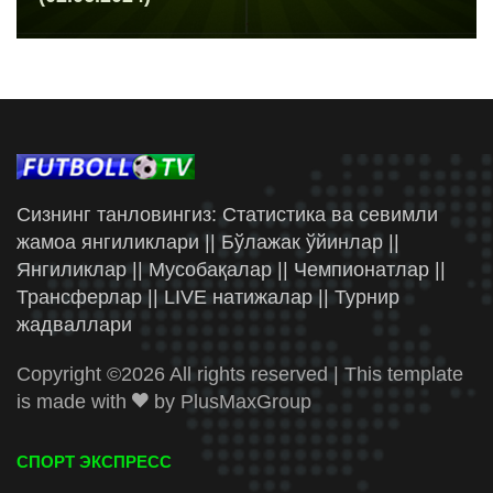
Сизнинг танловингиз: Статистика ва севимли
жамоа янгиликлари || Бўлажак ўйинлар ||
Янгиликлар || Мусобақалар || Чемпионатлар ||
Трансферлар || LIVE натижалар || Турнир
жадваллари
Copyright ©
2026 All rights reserved | This template
is made with
by
PlusMaxGroup
СПОРТ ЭКСПРЕСС