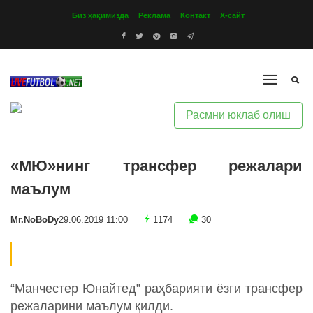
Биз ҳақимизда
Реклама
Контакт
Х-сайт
Расмни юклаб олиш
«МЮ»нинг трансфер режалари
маълум
Mr.NoBoDy
29.06.2019 11:00
1174
30
“Манчестер Юнайтед” раҳбарияти ёзги трансфер
режаларини маълум қилди.