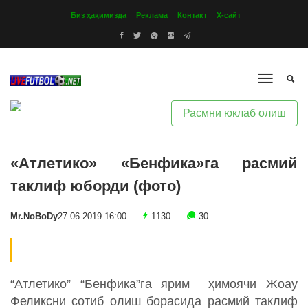
Биз ҳақимизда
Реклама
Контакт
Х-сайт
Расмни юклаб олиш
«Атлетико» «Бенфика»га расмий
таклиф юборди (фото)
Mr.NoBoDy
27.06.2019 16:00
1130
30
“Атлетико” “Бенфика”га ярим ҳимоячи Жоау
Феликсни сотиб олиш борасида расмий таклиф