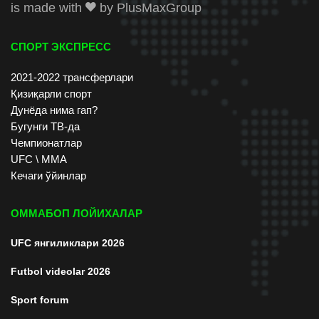
is made with
by
PlusMaxGroup
СПОРТ ЭКСПРЕСС
2021-2022 трансферлари
Қизиқарли спорт
Дунёда нима гап?
Бугунги ТВ-да
Чемпионатлар
UFC \ ММА
Кечаги ўйинлар
ОММАБОП ЛОЙИХАЛАР
UFC янгиликлари 2026
Futbol videolar 2026
Sport forum