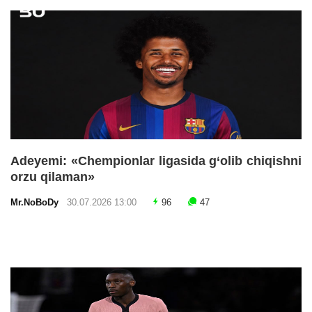
Adeyemi: «Chempionlar ligasida g‘olib chiqishni
orzu qilaman»
Mr.NoBoDy
30.07.2026 13:00
96
47