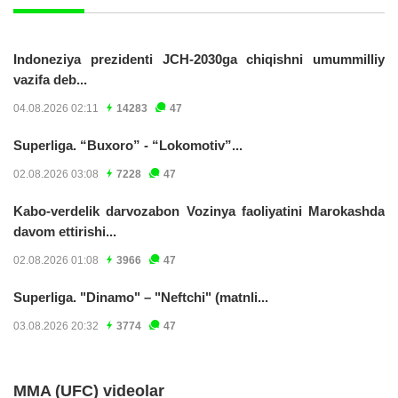
Indoneziya prezidenti JCH-2030ga chiqishni umummilliy
vazifa deb...
04.08.2026 02:11
14283
47
Superliga. “Buxoro” - “Lokomotiv”...
02.08.2026 03:08
7228
47
Kabo-verdelik darvozabon Vozinya faoliyatini Marokashda
davom ettirishi...
02.08.2026 01:08
3966
47
Superliga. "Dinamo" – "Neftchi" (matnli...
03.08.2026 20:32
3774
47
MMA (UFC) videolar