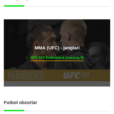
ММА (UFC) - janglari
UFC 310 Embedded (эпизод 5)
Futbol obzorlar