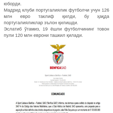
юборди.
Мадрид клуби португалиялик футболчи учун 126
млн евро таклиф қилди, бу ҳақда
португалияликлар эълон қилишди.
Эслатиб ўтамиз, 19 ёшли футболчининг товон
пули 120 млн еврони ташкил қилади.