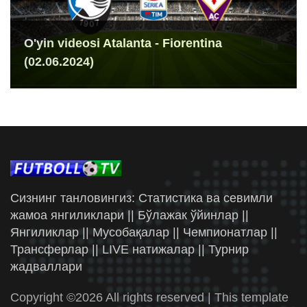
O'yin videosi Atalanta - Fiorentina
(02.06.2024)
Сизнинг танловингиз: Статистика ва севимли
жамоа янгиликлари || Бўлажак ўйинлар ||
Янгиликлар || Мусобақалар || Чемпионатлар ||
Трансферлар || LIVE натижалар || Турнир
жадваллари
Copyright ©
2026 All rights reserved | This template