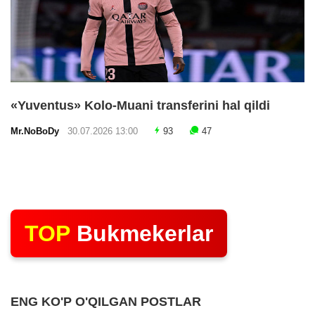
«Yuventus» Kolo-Muani transferini hal qildi
Mr.NoBoDy
30.07.2026 13:00
93
47
TOP
Bukmekerlar
ENG KO'P O'QILGAN POSTLAR