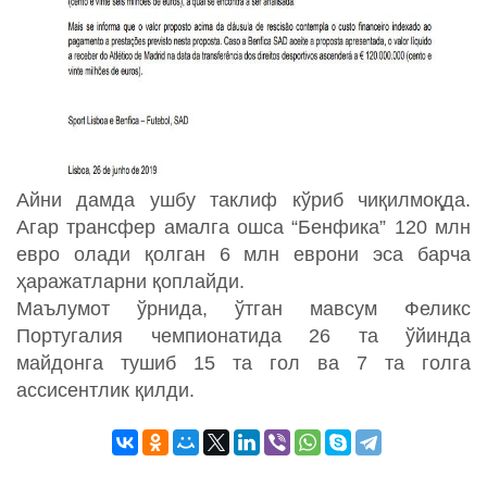
Айни дамда ушбу таклиф кўриб чиқилмоқда.
Агар трансфер амалга ошса “Бенфика” 120 млн
евро олади қолган 6 млн еврони эса барча
ҳаражатларни қоплайди.
Маълумот ўрнида, ўтган мавсум Феликс
Португалия чемпионатида 26 та ўйинда
майдонга тушиб 15 та гол ва 7 та голга
ассисентлик қилди.