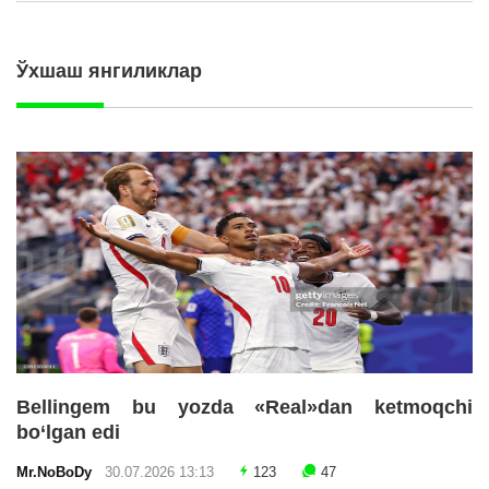
Ўхшаш янгиликлар
Bellingem bu yozda «Real»dan ketmoqchi
bo‘lgan edi
Mr.NoBoDy
30.07.2026 13:13
123
47