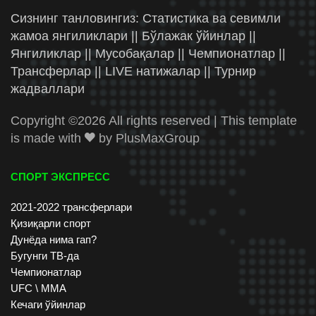
Сизнинг танловингиз: Статистика ва севимли
жамоа янгиликлари || Бўлажак ўйинлар ||
Янгиликлар || Мусобақалар || Чемпионатлар ||
Трансферлар || LIVE натижалар || Турнир
жадваллари
Copyright ©
2026 All rights reserved | This template
is made with
by
PlusMaxGroup
СПОРТ ЭКСПРЕСС
2021-2022 трансферлари
Қизиқарли спорт
Дунёда нима гап?
Бугунги ТВ-да
Чемпионатлар
UFC \ ММА
Кечаги ўйинлар