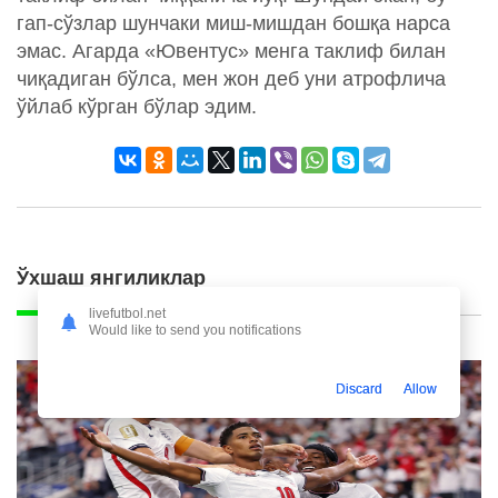
гап-сўзлар шунчаки миш-мишдан бошқа нарса
эмас. Агарда «Ювентус» менга таклиф билан
чиқадиган бўлса, мен жон деб уни атрофлича
ўйлаб кўрган бўлар эдим.
Ўхшаш янгиликлар
livefutbol.net
Would like to send you notifications
Discard
Allow