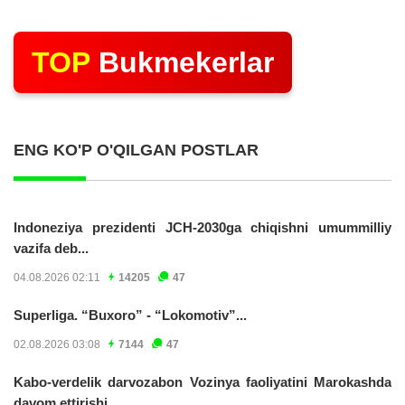
TOP
Bukmekerlar
ENG KO'P O'QILGAN POSTLAR
Indoneziya prezidenti JCH-2030ga chiqishni umummilliy
vazifa deb...
04.08.2026 02:11
14205
47
Superliga. “Buxoro” - “Lokomotiv”...
02.08.2026 03:08
7144
47
Kabo-verdelik darvozabon Vozinya faoliyatini Marokashda
davom ettirishi...