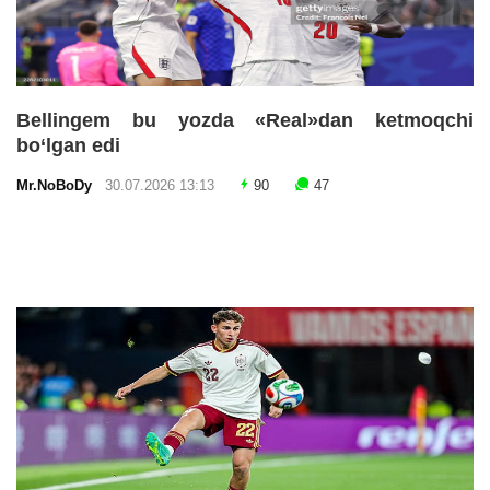
Bellingem bu yozda «Real»dan ketmoqchi
bo‘lgan edi
Mr.NoBoDy
30.07.2026 13:13
90
47