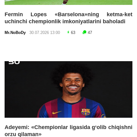
Fermin Lopes «Barselona»ning ketma-ket
uchinchi chempionlik imkoniyatlarini baholadi
Mr.NoBoDy
30.07.2026 13:00
63
47
Adeyemi: «Chempionlar ligasida g‘olib chiqishni
orzu qilaman»