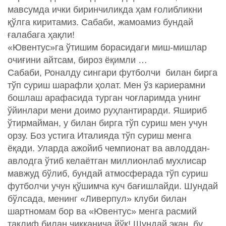
мавсумда ички биринчиликда ҳам ғолибликни
қўлга киритамиз. Сабаби, жамоамиз бундай
ғалабага ҳақли!
«Ювентус»га ўтишим борасидаги миш-мишлар
очиғини айтсам, бироз ёқимли …
Сабаби, Роналду сингари футболчи билан бирга
тўп суриш шарафли ҳолат. Мен ўз кариерамни
бошлаш арафасида турган чоғларимда унинг
ўйинлари мени доимо руҳлантирарди. Яшириб
ўтирмайман, у билан бирга тўп суриш мен учун
орзу. Боз устига Италияда тўп суриш менга
ёқади. Уларда ажойиб чемпионат ва авлоддан-
авлодга ўтиб келаётган миллионлаб мухлисар
мавжуд бўлиб, бундай атмосферада тўп суриш
футболчи учун қўшимча куч бағишлайди. Шундай
бўлсада, менинг «Ливерпул» клуби билан
шартномам бор ва «Ювентус» менга расмий
таклиф билан чиққанича йўқ! Шундай экан, бу