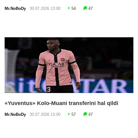
Mr.NoBoDy
30.07.2026 13:00
54
47
«Yuventus» Kolo-Muani transferini hal qildi
Mr.NoBoDy
30.07.2026 13:00
57
47