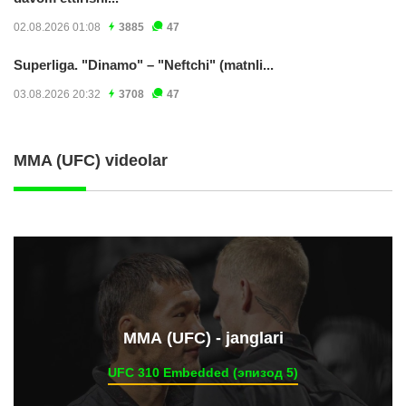
02.08.2026 01:08
3885
47
Superliga. "Dinamo" – "Neftchi" (matnli...
03.08.2026 20:32
3708
47
MMA (UFC) videolar
ММА (UFC) - janglari
UFC 310 Embedded (эпизод 5)