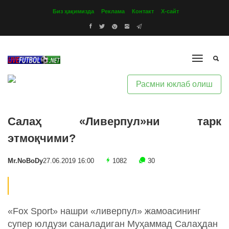
Биз ҳақимизда
Реклама
Контакт
Х-сайт
Расмни юклаб олиш
Салаҳ «Ливерпул»ни тарк
этмоқчими?
Mr.NoBoDy
27.06.2019 16:00
1082
30
«Fox Sport» нашри «ливерпул» жамоасининг
супер юлдузи саналадиган Муҳаммад Салаҳдан