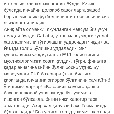
интервью олишга муваффақ бўлди. Кичик
бўлсада анчайин долзарб саволларга жавоб
берган мисрлик футболчининг интервьюсини сиз
азизларга илиндик.
Аниқ айта олманки, якунланган мавсум биз учун
омадли бўлди. Сабаби, ўтган мавсумдаги кўплаб
хатоларимизни тўғирлашни уддасидан чиқдик ва
ЙЧЛда ғолиб бўлишни уддаладик. Энг
қувонарлиси узоқ кутилган ЕЧЛ ғолиблигини
мухлисалримизга совға қилдик. Тўғри, финалга
қадар анчагина қийин йўлни босиб ўтдик. Бу
мавсумдаги ЕЧЛ баҳслари ўтган йилгига
қараганда анчагина оғирроқ бўлганини ҳам айтиб
ўтишимиз даркор! «Бавария» клубига қарши
баҳснинг жавоб учрашувида ўз кучимизга
ишонган бўлсакда, бизни ички ҳавотир тарк
этмаган эди. Аҳир ҳал қилувчи баҳс Германияда
бўлган эдида! Боз устига гол урушимиз шарт эди