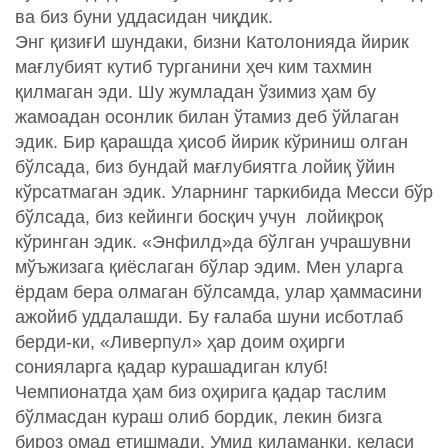
ва биз буни уддасидан чиқдик.
Энг қизиғИ шундаки, бизни Католонияда йирик
мағлубият кутиб турганини ҳеч ким тахмин
қилмаган эди. Шу жумладан ўзимиз ҳам бу
жамоадан осонлик билан ўтамиз деб ўйлаган
эдик. Бир қарашда ҳисоб йирик кўриниш олган
бўлсада, биз бундай мағлубиятга лойиқ ўйин
кўрсатмаган эдик. Уларнинг таркибида Месси бўр
бўлсада, биз кейинги босқич учун лойиқроқ
кўринган эдик. «Энфилд»да бўлган учрашувни
мўъжизага қиёслаган бўлар эдим. Мен уларга
ёрдам бера олмаган бўлсамда, улар ҳаммасини
ажойиб уддалашди. Бу ғалаба шуни исботлаб
берди-ки, «Ливерпул» ҳар доим оҳирги
сонияларга қадар курашадиган клуб!
Чемпионатда ҳам биз оҳирига қадар таслим
бўлмасдан кураш олиб бордик, лекин бизга
бироз омад етишмади. Умид қиламанки, келаси