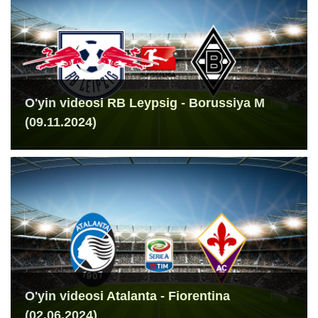
O'yin videosi RB Leypsig - Borussiya M
(09.11.2024)
O'yin videosi Atalanta - Fiorentina
(02.06.2024)