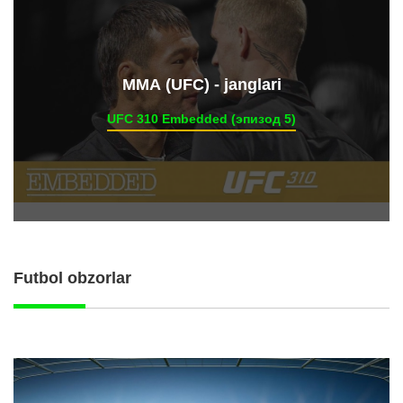
ММА (UFC) - janglari
UFC 310 Embedded (эпизод 5)
Futbol obzorlar