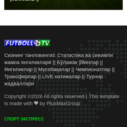
Сизнинг танловингиз: Статистика ва севимли
жамоа янгиликлари || Бўлажак ўйинлар ||
Янгиликлар || Мусобақалар || Чемпионатлар ||
Трансферлар || LIVE натижалар || Турнир
жадваллари
Copyright ©
2026 All rights reserved | This template
is made with
by
PlusMaxGroup
СПОРТ ЭКСПРЕСС