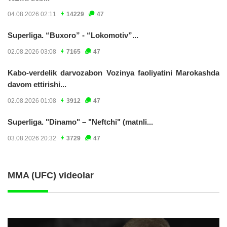
04.08.2026 02:11
14229
47
Superliga. “Buxoro” - “Lokomotiv”...
02.08.2026 03:08
7165
47
Kabo-verdelik darvozabon Vozinya faoliyatini Marokashda
davom ettirishi...
02.08.2026 01:08
3912
47
Superliga. "Dinamo" – "Neftchi" (matnli...
03.08.2026 20:32
3729
47
MMA (UFC) videolar