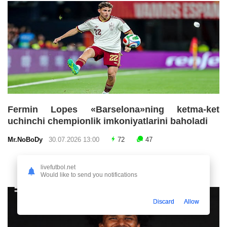
Fermin Lopes «Barselona»ning ketma-ket
uchinchi chempionlik imkoniyatlarini baholadi
Mr.NoBoDy
30.07.2026 13:00
72
47
livefutbol.net
Would like to send you notifications
Discard
Allow