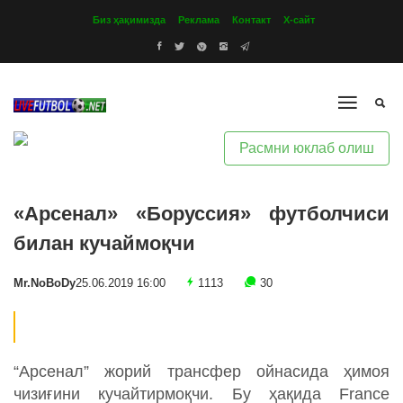
Биз ҳақимизда
Реклама
Контакт
Х-сайт
Расмни юклаб олиш
«Арсенал» «Боруссия» футболчиси
билан кучаймоқчи
Mr.NoBoDy
25.06.2019 16:00
1113
30
“Арсенал” жорий трансфер ойнасида ҳимоя
чизиғини кучайтирмоқчи. Бу ҳақида France