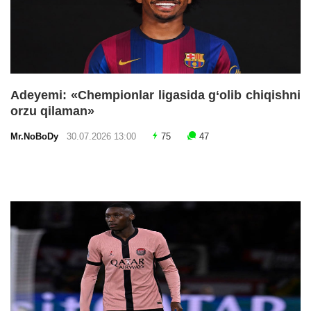
Adeyemi: «Chempionlar ligasida g‘olib chiqishni
orzu qilaman»
Mr.NoBoDy
30.07.2026 13:00
75
47