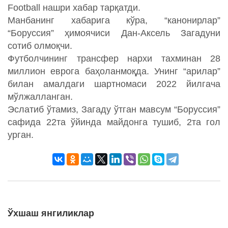
Football нашри хабар тарқатди.
Манбанинг хабарига кўра, “канонирлар”
“Боруссия” ҳимоячиси Дан-Аксель Загадуни
сотиб олмоқчи.
Футболчининг трансфер нархи тахминан 28
миллион еврога баҳоланмоқда. Унинг “арилар”
билан амалдаги шартномаси 2022 йилгача
мўлжалланган.
Эслатиб ўтамиз, Загаду ўтган мавсум “Боруссия”
сафида 22та ўйинда майдонга тушиб, 2та гол
урган.
Ўхшаш янгиликлар