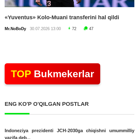
«Yuventus» Kolo-Muani transferini hal qildi
Mr.NoBoDy
30.07.2026 13:00
72
47
TOP
Bukmekerlar
ENG KO'P O'QILGAN POSTLAR
Indoneziya prezidenti JCH-2030ga chiqishni umummilliy
vazifa deb...