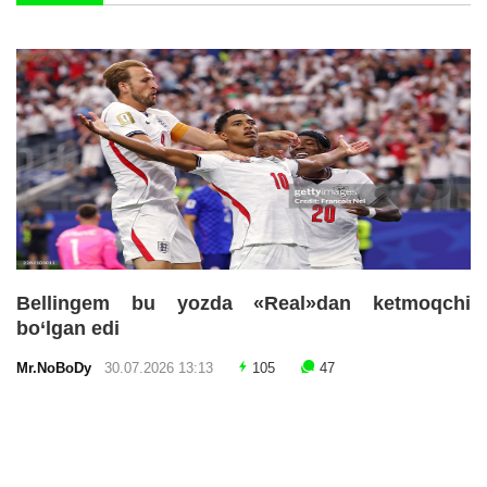
Bellingem bu yozda «Real»dan ketmoqchi
bo‘lgan edi
Mr.NoBoDy
30.07.2026 13:13
105
47