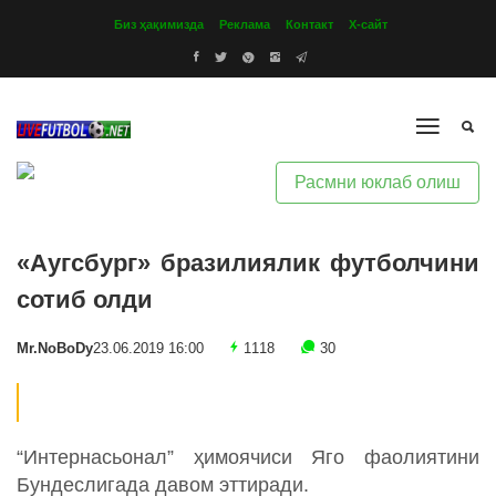
Биз ҳақимизда
Реклама
Контакт
Х-сайт
Расмни юклаб олиш
«Аугсбург» бразилиялик футболчини
сотиб олди
Mr.NoBoDy
23.06.2019 16:00
1118
30
“Интернасьонал” ҳимоячиси Яго фаолиятини
Бундеслигада давом эттиради.