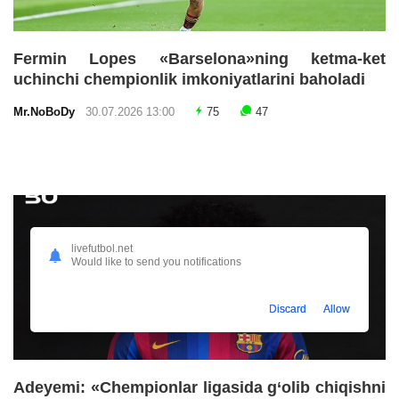
Fermin Lopes «Barselona»ning ketma-ket
uchinchi chempionlik imkoniyatlarini baholadi
Mr.NoBoDy
30.07.2026 13:00
75
47
livefutbol.net
Would like to send you notifications
Discard
Allow
Adeyemi: «Chempionlar ligasida g‘olib chiqishni