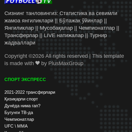
Сизнинг танловингиз: Статистика ва севимли
жамоа янгиликлари || Бўлажак ўйинлар ||
Янгиликлар || Мусобақалар || Чемпионатлар ||
Трансферлар || LIVE натижалар || Турнир
жадваллари
Copyright ©
2026 All rights reserved | This template
is made with
by
PlusMaxGroup
СПОРТ ЭКСПРЕСС
2021-2022 трансферлари
Қизиқарли спорт
Дунёда нима гап?
Бугунги ТВ-да
Чемпионатлар
UFC \ ММА