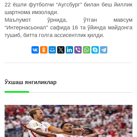
22 ёшли футболчи “Аугсбург” билан беш йиллик
шартнома имзолади.
Маълумот ўрнида, ўтган мавсум
“Интернасьонал” сафида 16 та ўйинда майдонга
тушиб, битта голга ассисентлик қилди.
Ўхшаш янгиликлар