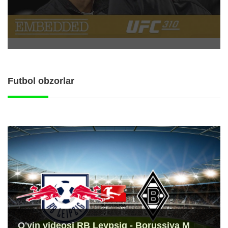
Futbol obzorlar
O'yin videosi RB Leypsig - Borussiya M