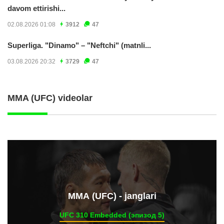
davom ettirishi...
02.08.2026 01:08
3912
47
Superliga. "Dinamo" – "Neftchi" (matnli...
03.08.2026 20:32
3729
47
MMA (UFC) videolar
ММА (UFC) - janglari
UFC 310 Embedded (эпизод 5)