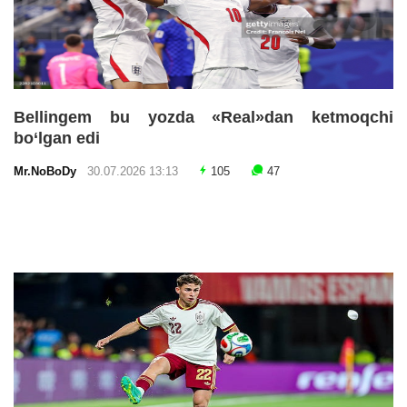
Bellingem bu yozda «Real»dan ketmoqchi
bo‘lgan edi
Mr.NoBoDy
30.07.2026 13:13
105
47