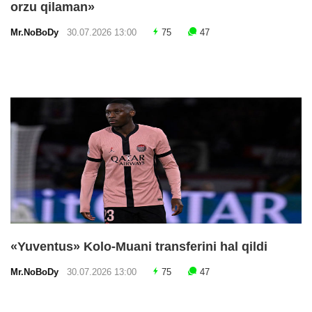
orzu qilaman»
Mr.NoBoDy
30.07.2026 13:00
75
47
«Yuventus» Kolo-Muani transferini hal qildi
Mr.NoBoDy
30.07.2026 13:00
75
47