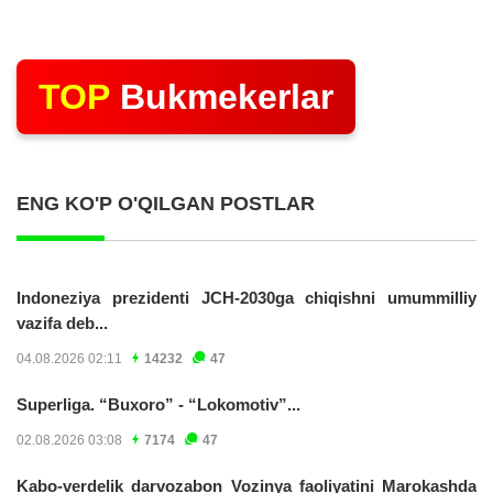
TOP
Bukmekerlar
ENG KO'P O'QILGAN POSTLAR
Indoneziya prezidenti JCH-2030ga chiqishni umummilliy
vazifa deb...
04.08.2026 02:11
14232
47
Superliga. “Buxoro” - “Lokomotiv”...
02.08.2026 03:08
7174
47
Kabo-verdelik darvozabon Vozinya faoliyatini Marokashda