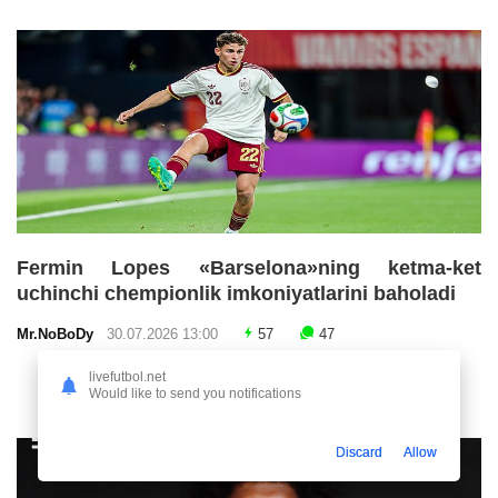
Fermin Lopes «Barselona»ning ketma-ket
uchinchi chempionlik imkoniyatlarini baholadi
Mr.NoBoDy
30.07.2026 13:00
57
47
livefutbol.net
Would like to send you notifications
Discard
Allow