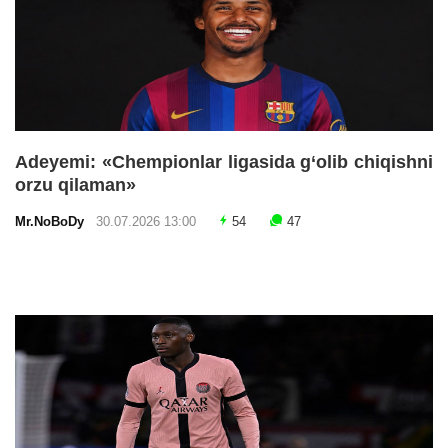
Adeyemi: «Chempionlar ligasida g‘olib chiqishni
orzu qilaman»
Mr.NoBoDy
30.07.2026 13:00
54
47