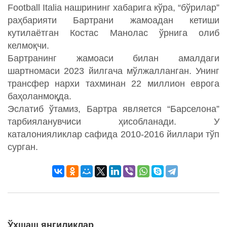
Football Italia нашрининг хабарига кўра, “бўрилар”
раҳбарияти Бартрани жамоадан кетиши
кутилаётган Костас Манолас ўрнига олиб
келмоқчи.
Бартранинг жамоаси билан амалдаги
шартномаси 2023 йилгача мўлжалланган. Унинг
трансфер нархи тахминан 22 миллион еврога
баҳоланмоқда.
Эслатиб ўтамиз, Бартра является “Барселона”
тарбияланувчиси ҳисобланади. У
каталонияликлар сафида 2010-2016 йиллари тўп
сурган.
Ўхшаш янгиликлар