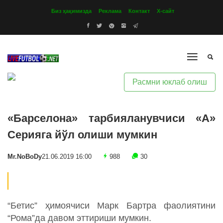
Биз ҳақимизда
Реклама
Контакт
Х-сайт
Расмни юклаб олиш
«Барселона» тарбияланувчиси «А»
Серияга йўл олиши мумкин
Mr.NoBoDy
21.06.2019 16:00
988
30
“Бетис” ҳимоячиси Марк Бартра фаолиятини
“Рома”да давом эттириши мумкин.