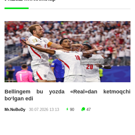
Bellingem bu yozda «Real»dan ketmoqchi
bo‘lgan edi
Mr.NoBoDy
30.07.2026 13:13
90
47