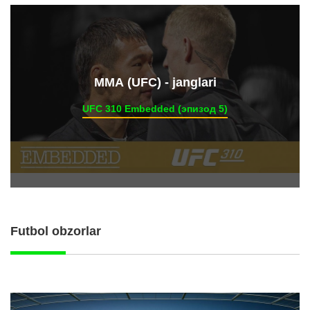
ММА (UFC) - janglari
UFC 310 Embedded (эпизод 5)
Futbol obzorlar