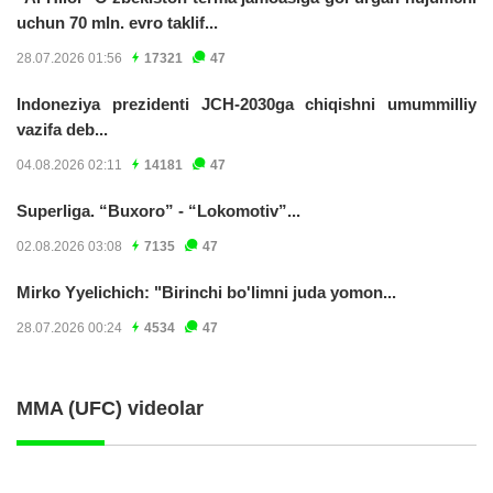
uchun 70 mln. evro taklif...
28.07.2026 01:56
17321
47
Indoneziya prezidenti JCH-2030ga chiqishni umummilliy
vazifa deb...
04.08.2026 02:11
14181
47
Superliga. “Buxoro” - “Lokomotiv”...
02.08.2026 03:08
7135
47
Mirko Yyelichich: "Birinchi bo'limni juda yomon...
28.07.2026 00:24
4534
47
MMA (UFC) videolar