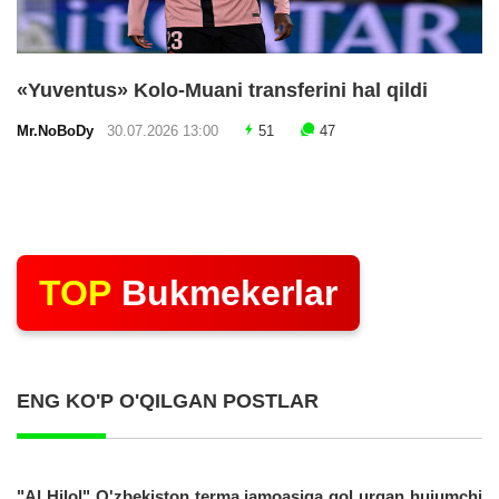
«Yuventus» Kolo-Muani transferini hal qildi
Mr.NoBoDy
30.07.2026 13:00
51
47
TOP
Bukmekerlar
ENG KO'P O'QILGAN POSTLAR
"Al Hilol" O'zbekiston terma jamoasiga gol urgan hujumchi