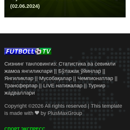
(02.06.2024)
Сизнинг танловингиз: Статистика ва севимли
жамоа янгиликлари || Бўлажак ўйинлар ||
Янгиликлар || Мусобақалар || Чемпионатлар ||
Трансферлар || LIVE натижалар || Турнир
жадваллари
Copyright ©
2026 All rights reserved | This template
is made with
by
PlusMaxGroup
СПОРТ ЭКСПРЕСС