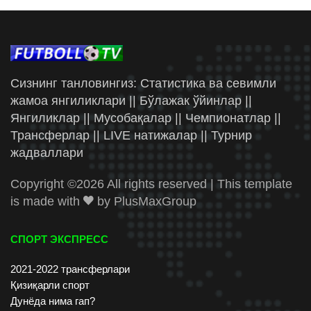
Сизнинг танловингиз: Статистика ва севимли
жамоа янгиликлари || Бўлажак ўйинлар ||
Янгиликлар || Мусобақалар || Чемпионатлар ||
Трансферлар || LIVE натижалар || Турнир
жадваллари
Copyright ©
2026 All rights reserved | This template
is made with
by
PlusMaxGroup
СПОРТ ЭКСПРЕСС
2021-2022 трансферлари
Қизиқарли спорт
Дунёда нима гап?