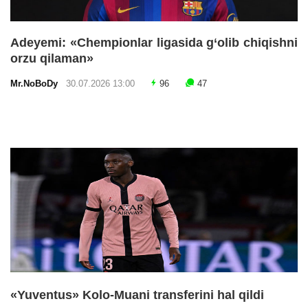
Adeyemi: «Chempionlar ligasida g‘olib chiqishni
orzu qilaman»
Mr.NoBoDy
30.07.2026 13:00
96
47
«Yuventus» Kolo-Muani transferini hal qildi