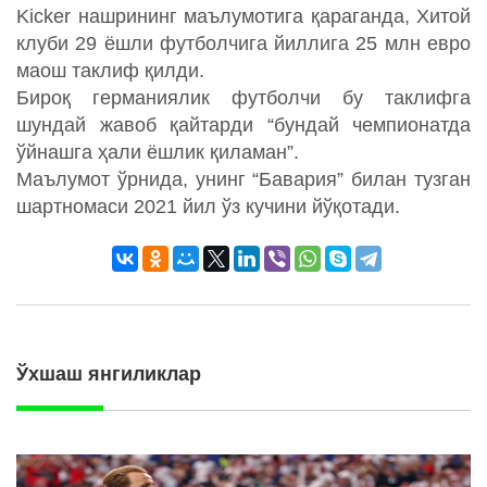
Kicker нашрининг маълумотига қараганда, Хитой
клуби 29 ёшли футболчига йиллига 25 млн евро
маош таклиф қилди.
Бироқ германиялик футболчи бу таклифга
шундай жавоб қайтарди “бундай чемпионатда
ўйнашга ҳали ёшлик қиламан”.
Маълумот ўрнида, унинг “Бавария” билан тузган
шартномаси 2021 йил ўз кучини йўқотади.
Ўхшаш янгиликлар