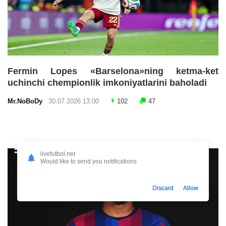
Fermin Lopes «Barselona»ning ketma-ket
uchinchi chempionlik imkoniyatlarini baholadi
Mr.NoBoDy
30.07.2026 13:00
102
47
livefutbol.net
Would like to send you notifications
Discard
Allow