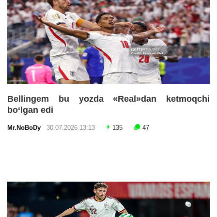
Bellingem bu yozda «Real»dan ketmoqchi
bo‘lgan edi
Mr.NoBoDy
30.07.2026 13:13
135
47