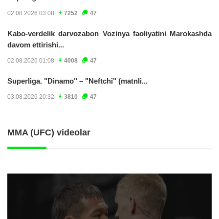
02.08.2026 03:08
7252
47
Kabo-verdelik darvozabon Vozinya faoliyatini Marokashda
davom ettirishi...
02.08.2026 01:08
4008
47
Superliga. "Dinamo" – "Neftchi" (matnli...
03.08.2026 20:32
3810
47
MMA (UFC) videolar