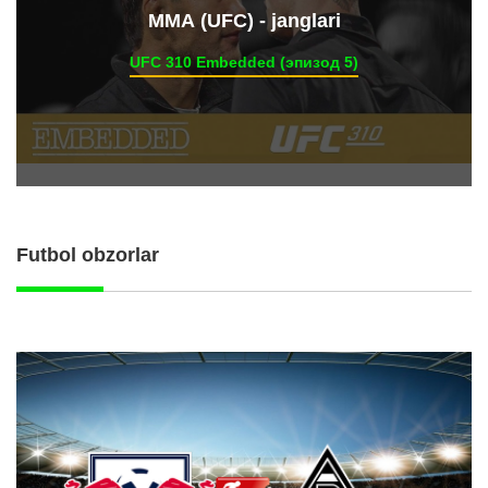
ММА (UFC) - janglari
UFC 310 Embedded (эпизод 5)
Futbol obzorlar