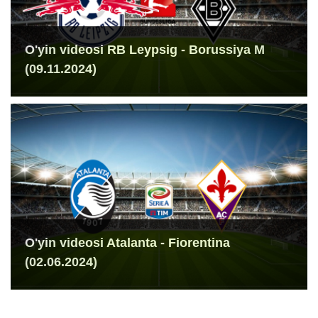
O'yin videosi RB Leypsig - Borussiya M
(09.11.2024)
O'yin videosi Atalanta - Fiorentina
(02.06.2024)