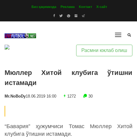
Биз ҳақимизда
Реклама
Контакт
Х-сайт
Расмни юклаб олиш
Мюллер Хитой клубига ўтишни
истамади
Mr.NoBoDy
18.06.2019 16:00
1272
30
“Бавария” ҳужумчиси Томас Мюллер Хитой
клубига ўтишни истамади.