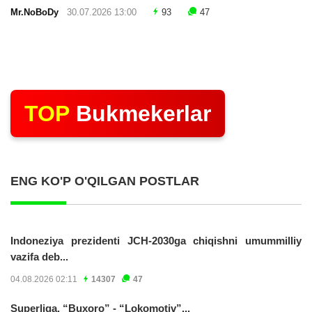
Mr.NoBoDy
30.07.2026 13:00
93
47
TOP
Bukmekerlar
ENG KO'P O'QILGAN POSTLAR
Indoneziya prezidenti JCH-2030ga chiqishni umummilliy
vazifa deb...
04.08.2026 02:11
14307
47
Superliga. “Buxoro” - “Lokomotiv”...