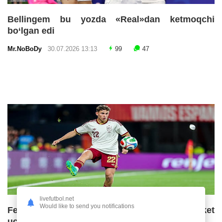
Bellingem bu yozda «Real»dan ketmoqchi
bo‘lgan edi
Mr.NoBoDy
30.07.2026 13:13
99
47
livefutbol.net
Would like to send you notifications
Fermin Lopes «Barselona»ning ketma-ket
uchinchi chempionlik imkoniyatlarini baholadi