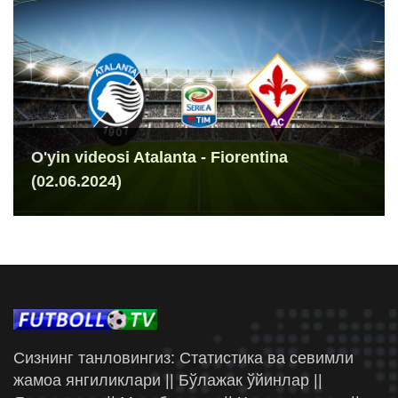
O'yin videosi Atalanta - Fiorentina
(02.06.2024)
Сизнинг танловингиз: Статистика ва севимли
жамоа янгиликлари || Бўлажак ўйинлар ||