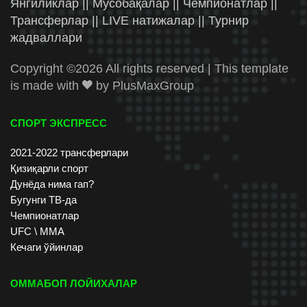
Янгиликлар || Мусобақалар || Чемпионатлар ||
Трансферлар || LIVE натижалар || Турнир
жадваллари
Copyright ©
2026 All rights reserved | This template
is made with
by
PlusMaxGroup
СПОРТ ЭКСПРЕСС
2021-2022 трансферлари
Қизиқарли спорт
Дунёда нима гап?
Бугунги ТВ-да
Чемпионатлар
UFC \ ММА
Кечаги ўйинлар
ОММАБОП ЛОЙИХАЛАР