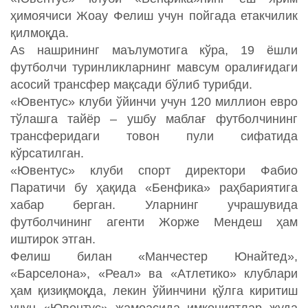
ҳимоячиси Жоау Фелиш учун пойгада етакчилик
қилмоқда.
As нашрининг маълумотига кўра, 19 ёшли
футболчи туринликларнинг мавсум оралиғидаги
асосий трансфер мақсади бўлиб турибди.
«Ювентус» клуби ўйинчи учун 120 миллион евро
тўлашга тайёр – ушбу маблағ футболчининг
трансферидаги товон пули сифатида
кўрсатилган.
«Ювентус» клуби спорт директори Фабио
Паратичи бу ҳақида «Бенфика» раҳбариятига
хабар берган. Уларнинг учрашувида
футболчининг агенти Жорже Мендеш ҳам
иштирок этган.
Фелиш билан «Манчестер Юнайтед»,
«Барселона», «Реал» ва «Атлетико» клублари
ҳам қизиқмоқда, лекин ўйинчини қўлга киритиш