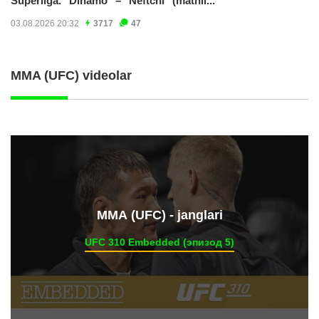
Superliga. "Dinamo" – "Neftchi" (matnli...
03.08.2026 20:32
3717
47
MMA (UFC) videolar
ММА (UFC) - janglari
UFC 310 Embedded (эпизод 5)