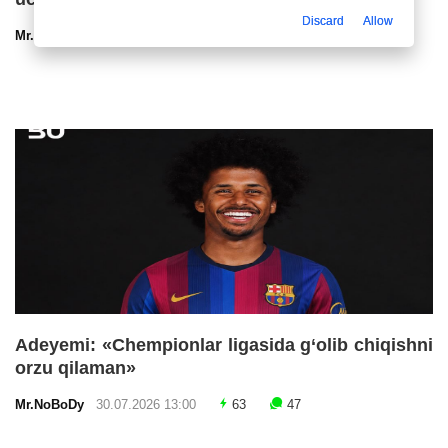
Discard
Allow
Mr.NoBoDy
30.07.2026 13:00
72
47
Adeyemi: «Chempionlar ligasida g‘olib chiqishni
orzu qilaman»
Mr.NoBoDy
30.07.2026 13:00
63
47