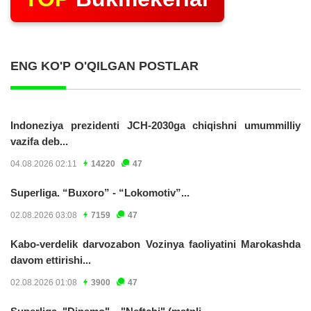
ENG KO'P O'QILGAN POSTLAR
Indoneziya prezidenti JCH-2030ga chiqishni umummilliy
vazifa deb...
04.08.2026 02:11
14220
47
Superliga. “Buxoro” - “Lokomotiv”...
02.08.2026 03:08
7159
47
Kabo-verdelik darvozabon Vozinya faoliyatini Marokashda
davom ettirishi...
02.08.2026 01:08
3900
47