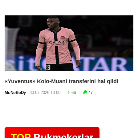
«Yuventus» Kolo-Muani transferini hal qildi
Mr.NoBoDy
30.07.2026 13:00
66
47
TOP
Bukmekerlar