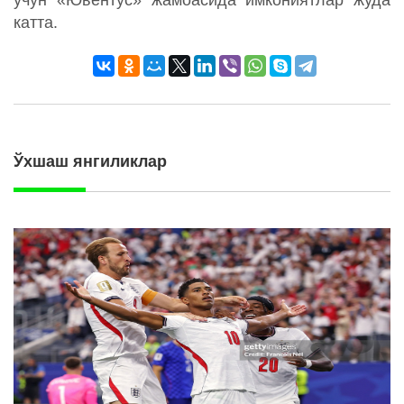
учун «Ювентус» жамоасида имкониятлар жуда
катта.
Ўхшаш янгиликлар