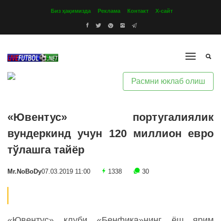
Биз ҳақимизда
Реклама
Контакт
Х-сайт
Расмни юклаб олиш
«Ювентус» португалиялик
вундеркинд учун 120 миллион евро
тўлашга тайёр
Mr.NoBoDy
07.03.2019 11:00
1338
30
«Ювентус» клуби «Бенфика»нинг ёш ярим