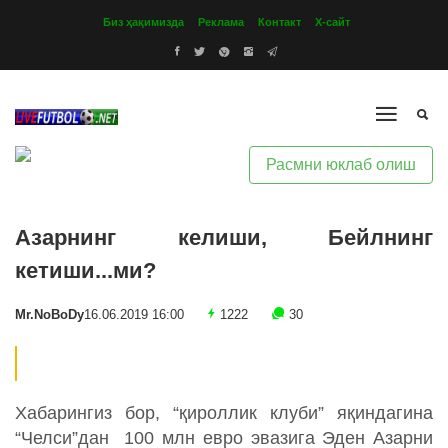
Биз ҳақимизда
Реклама
Контакт
Х-сайт
Расмни юклаб олиш
Азарнинг келиши, Бейлнинг
кетиши...ми?
Mr.NoBoDy
16.06.2019 16:00
1222
30
Хабарингиз бор, “қироллик клуби” яқиндагина
“Челси”дан 100 млн евро эвазига Эден Азарни