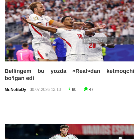
Bellingem bu yozda «Real»dan ketmoqchi
bo‘lgan edi
Mr.NoBoDy
30.07.2026 13:13
90
47