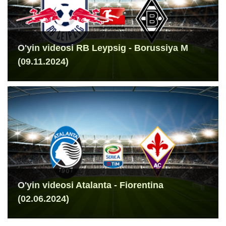
O'yin videosi RB Leypsig - Borussiya M
(09.11.2024)
O'yin videosi Atalanta - Fiorentina
(02.06.2024)