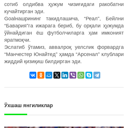
сотиб олдибва ҳужум чизиғидаги ракобатни
кучайтирган эди.
Goalнашрининг такидлашича, “Реал”, Бейлни
“Бавария”га ижарага бериб, бу орқали ҳужумда
ўйнайдиган ёш футболчиларга ҳам имконият
яратмоқчи.
Эслатиб ўтамиз, аввалроқ уелслик форвардга
“Манчестер Юнайтед” ҳамда “Арсенал” клублари
жиддий қизиқиш билдирган эди.
Ўхшаш янгиликлар