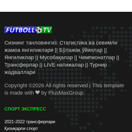
Сизнинг танловингиз: Статистика ва севимли
жамоа янгиликлари || Бўлажак ўйинлар ||
Янгиликлар || Мусобақалар || Чемпионатлар ||
Трансферлар || LIVE натижалар || Турнир
жадваллари
Copyright ©
2026 All rights reserved | This template
is made with
by
PlusMaxGroup
СПОРТ ЭКСПРЕСС
2021-2022 трансферлари
Қизиқарли спорт