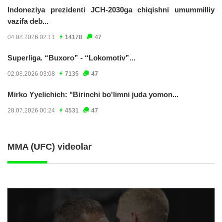
Indoneziya prezidenti JCH-2030ga chiqishni umummilliy
vazifa deb...
04.08.2026 02:11
14178
47
Superliga. “Buxoro” - “Lokomotiv”...
02.08.2026 03:08
7135
47
Mirko Yyelichich: "Birinchi bo'limni juda yomon...
28.07.2026 00:24
4531
47
MMA (UFC) videolar