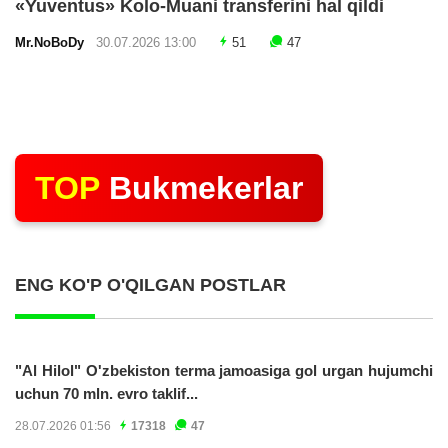
«Yuventus» Kolo-Muani transferini hal qildi
Mr.NoBoDy
30.07.2026 13:00
51
47
TOP
Bukmekerlar
ENG KO'P O'QILGAN POSTLAR
"Al Hilol" O'zbekiston terma jamoasiga gol urgan hujumchi
uchun 70 mln. evro taklif...
28.07.2026 01:56
17318
47