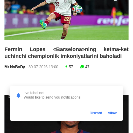
Fermin Lopes «Barselona»ning ketma-ket
uchinchi chempionlik imkoniyatlarini baholadi
Mr.NoBoDy
30.07.2026 13:00
57
47
livefutbol.net
Would like to send you notifications
Discard
Allow