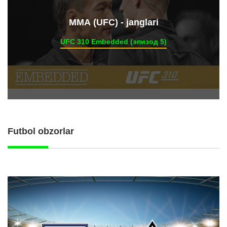
ММА (UFC) - janglari
UFC 310 Embedded (эпизод 5)
Futbol obzorlar