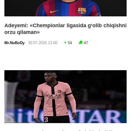
Adeyemi: «Chempionlar ligasida g‘olib chiqishni
orzu qilaman»
Mr.NoBoDy
30.07.2026 13:00
54
47