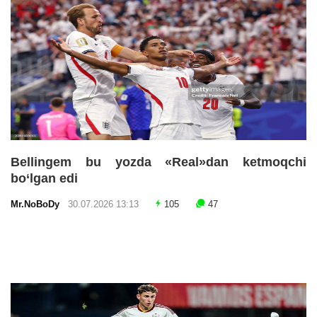
Bellingem bu yozda «Real»dan ketmoqchi
bo‘lgan edi
Mr.NoBoDy
30.07.2026 13:13
105
47