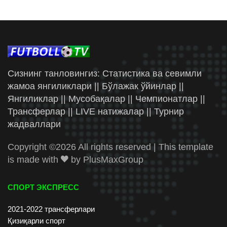
Сизнинг танловингиз: Статистика ва севимли
жамоа янгиликлари || Бўлажак ўйинлар ||
Янгиликлар || Мусобақалар || Чемпионатлар ||
Трансферлар || LIVE натижалар || Турнир
жадваллари
Copyright ©
2026 All rights reserved | This template
is made with
by
PlusMaxGroup
СПОРТ ЭКСПРЕСС
2021-2022 трансферлари
Қизиқарли спорт