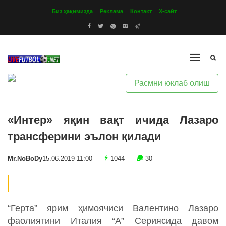
Биз ҳақимизда
Реклама
Контакт
Х-сайт
Расмни юклаб олиш
«Интер» яқин вақт ичида Лазаро
трансферини эълон қилади
Mr.NoBoDy
15.06.2019 11:00
1044
30
“Герта” ярим ҳимоячиси Валентино Лазаро
фаолиятини Италия “А” Сериясида давом