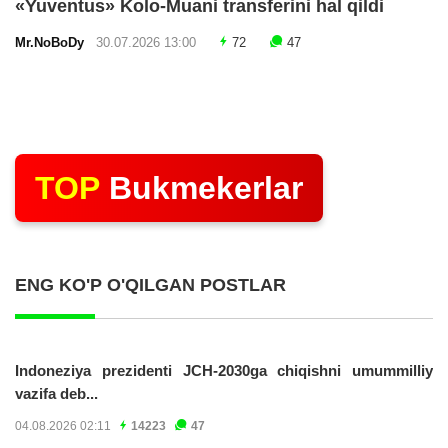
«Yuventus» Kolo-Muani transferini hal qildi
Mr.NoBoDy
30.07.2026 13:00
72
47
TOP
Bukmekerlar
ENG KO'P O'QILGAN POSTLAR
Indoneziya prezidenti JCH-2030ga chiqishni umummilliy
vazifa deb...
04.08.2026 02:11
14223
47