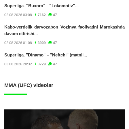
Superliga. “Buxoro” - “Lokomotiv”...
02.08.2026 03:08
7162
47
Kabo-verdelik darvozabon Vozinya faoliyatini Marokashda
davom ettirishi...
02.08.2026 01:08
3909
47
Superliga. "Dinamo" – "Neftchi" (matnli...
03.08.2026 20:32
3729
47
MMA (UFC) videolar