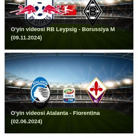
O'yin videosi RB Leypsig - Borussiya M
(09.11.2024)
O'yin videosi Atalanta - Fiorentina
(02.06.2024)