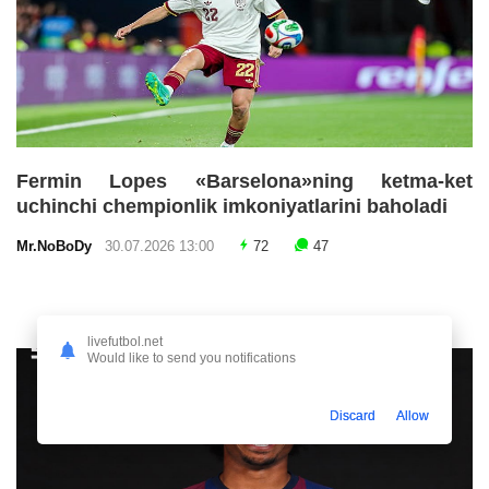
Fermin Lopes «Barselona»ning ketma-ket
uchinchi chempionlik imkoniyatlarini baholadi
Mr.NoBoDy
30.07.2026 13:00
72
47
livefutbol.net
Would like to send you notifications
Discard
Allow