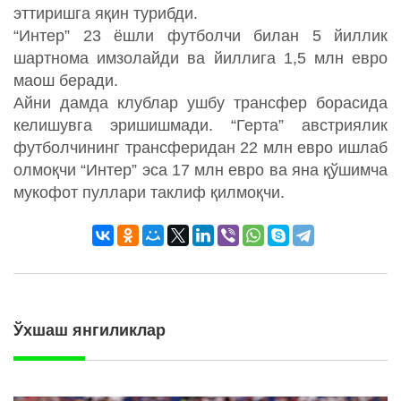
эттиришга яқин турибди.
“Интер” 23 ёшли футболчи билан 5 йиллик
шартнома имзолайди ва йиллига 1,5 млн евро
маош беради.
Айни дамда клублар ушбу трансфер борасида
келишувга эришишмади. “Герта” австриялик
футболчининг трансферидан 22 млн евро ишлаб
олмоқчи “Интер” эса 17 млн евро ва яна қўшимча
мукофот пуллари таклиф қилмоқчи.
Ўхшаш янгиликлар