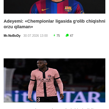
Adeyemi: «Chempionlar ligasida g‘olib chiqishni
orzu qilaman»
Mr.NoBoDy
30.07.2026 13:00
75
47