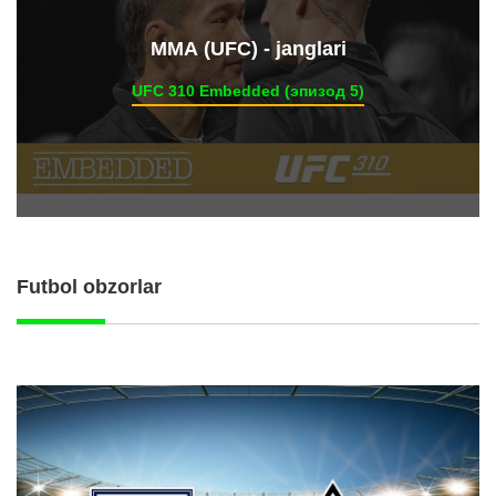
ММА (UFC) - janglari
UFC 310 Embedded (эпизод 5)
Futbol obzorlar