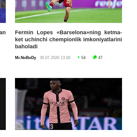
an
Fermin Lopes «Barselona»ning ketma-
ket uchinchi chempionlik imkoniyatlarini
baholadi
Mr.NoBoDy
30.07.2026 13:00
54
47