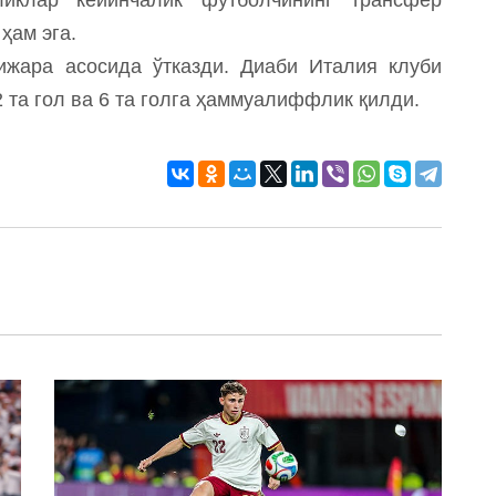
ҳам эга.
ижара асосида ўтказди. Диаби Италия клуби
 та гол ва 6 та голга ҳаммуалиффлик қилди.