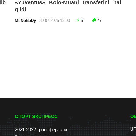
lib
«Yuventus» Kolo-Muani transferini hal
qildi
Mr.NoBoDy
30.07.2026 13:00
51
47
СПОРТ ЭКСПРЕСС
О
UF
2021-2022 трансферлари