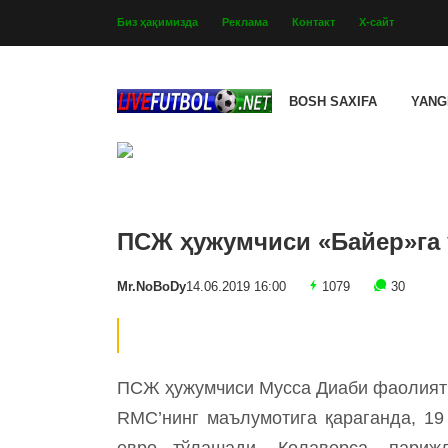
Биз ҳақимизда
Реклама
Контакт
Х-сайт
BOSH SAXIFA
YANG
ПСЖ ҳужумчиси «Байер»га 
Mr.NoBoDy
14.06.2019 16:00
1079
30
ПСЖ ҳужумчиси Мусса Диаби фаолияти
RMC’нинг маълумотига қараганда, 19
евро тўлашади. Қолаверса, париж