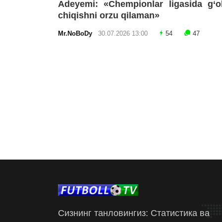
Adeyemi: «Chempionlar ligasida g‘o
chiqishni orzu qilaman»
Mr.NoBoDy
30.07.2026 13:00
54
47
Сизнинг танловингиз: Статистика ва