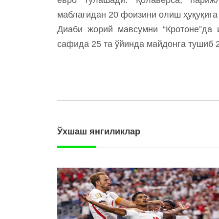
маблағидан 20 фоизини олиш ҳуқуқига 
Диаби жорий мавсумни “Кротоне”да 
сафида 25 та ўйинда майдонга тушиб 2
Ўхшаш янгиликлар