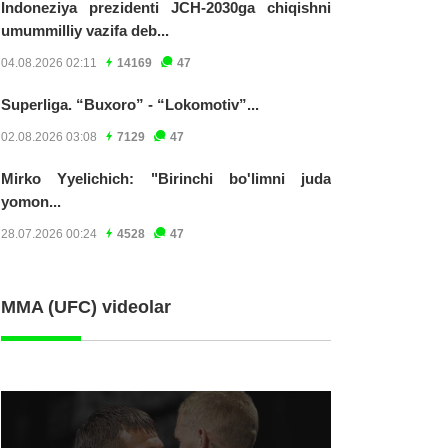
Indoneziya prezidenti JCH-2030ga chiqishni
umummilliy vazifa deb...
04.08.2026 02:11
14169
47
Superliga. “Buxoro” - “Lokomotiv”...
02.08.2026 03:08
7129
47
Mirko Yyelichich: "Birinchi bo'limni juda
yomon...
28.07.2026 00:24
4528
47
MMA (UFC) videolar