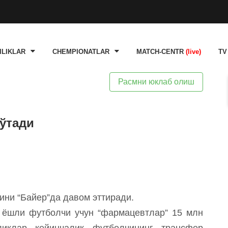
ILIKLAR
CHEMPIONATLAR
MATCH-CENTR
(live)
TV
Расмни юклаб олиш
ўтади
ни “Байер”да давом эттиради.
 ёшли футболчи учун “фармацевтлар” 15 млн
ликлар кейинчалик футболчининг трансфер