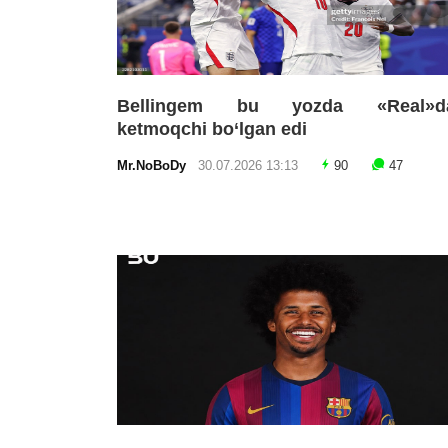
Bellingem bu yozda «Real»d
ketmoqchi bo‘lgan edi
Mr.NoBoDy
30.07.2026 13:13
90
47