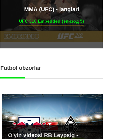
ММА (UFC) - janglari
UFC 310 Embedded (эпизод 5)
Futbol obzorlar
O'yin videosi RB Leypsig -