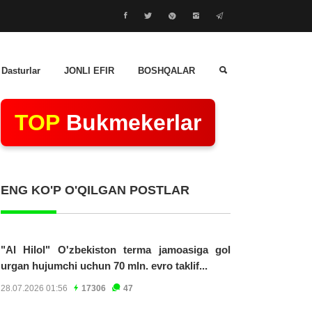
 Dasturlar
JONLI EFIR
BOSHQALAR
TOP
Bukmekerlar
ENG KO'P O'QILGAN POSTLAR
"Al Hilol" O'zbekiston terma jamoasiga gol
urgan hujumchi uchun 70 mln. evro taklif...
28.07.2026 01:56
17306
47