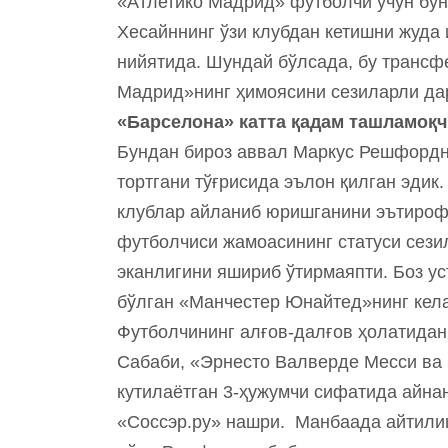
«Атлетико Мадрид» футболчи учун бун
Хесайннинг ўзи клубдан кетишни жуда
нийятида. Шундай бўлсада, бу трансф
Мадрид»нинг ҳимоясини сезиларли да
«Барселона» катта қадам ташламоқч
Бундан бироз аввал Маркус Решфордн
тортгани тўғрисида эълон қилган эдик
клублар айланиб юришганини эътироф
футболчиси жамоасининг статуси сези
эканлигини яшириб ўтирмаяпти. Боз у
бўлган «Манчестер Юнайтед»нинг кела
Футболчининг алғов-далғов ҳолатида
Сабаби, «Эрнесто Валверде Месси ва 
кутилаётган 3-ҳужумчи сифатида айн
«Соccэр.ру» нашри. Манбаада айтили