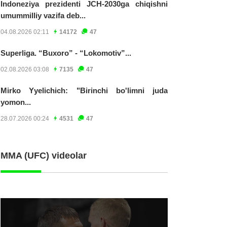
Indoneziya prezidenti JCH-2030ga chiqishni
umummilliy vazifa deb...
04.08.2026 02:11
14172
47
Superliga. “Buxoro” - “Lokomotiv”...
02.08.2026 03:08
7135
47
Mirko Yyelichich: "Birinchi bo'limni juda
yomon...
28.07.2026 00:24
4531
47
MMA (UFC) videolar