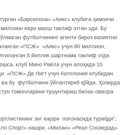
 турган «Барселона» «Аякс» клубига ҳимоячи
 миллион евро маош таклиф этган эди. Бу
тўлмаган футболчининг агенти бироз вазиятни
аланган «ПСЖ» «Аякс» учун 80 миллион,
лгиланган 5 йиллик шартнома таклиф этди.
ошса, клуб Мино Раёла учун алоҳида 10
и. «ПСЖ» Де Лигт учун Католония клубидан
и ва бу футболчини ўйлантириб қўйди. Ҳозирда
стун томонларини тушунтириш билан оввора
ртлистининг энг юқори поғонасида турибди”,
елло Спорт» нашри. «Милан» «Реал Сосиедад»