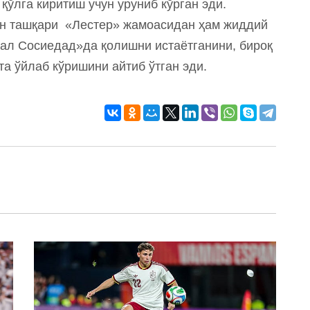
қўлга киритиш учун уруниб кўрган эди.
н ташқари «Лестер» жамоасидан ҳам жиддий
еал Сосиедад»да қолишни истаётганини, бироқ
та ўйлаб кўришини айтиб ўтган эди.