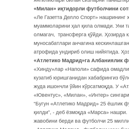
«Милан» иқтидорли футболчини со
«Ле Газетта Делло Спорт» нашрининг 
муаммоларини ҳал қила олмади. Уни т
олмагач, трансферга қўйди. Ҳозирда 
муносабатлари анчагина кескинлашган
атрофида ундириб олиш нийятида. Ҳоз
«Атлетико Мадрид»га Албаниялик ф
«Хинду»лар «Наполи» сафида омадли 
кузатиб юришганидан хабабрингиз бўл
жуда ишончли ўйин кўрсатмоқда. У «А
«Ювентус», «Милан», «Интер» сингари
“Бугун «Атлетико Мадрид» 25 ёшлик ф
қилди”, - деб ёзмоқда «Марcа» нашри.
жавобини берди ва футболчи 25 милли