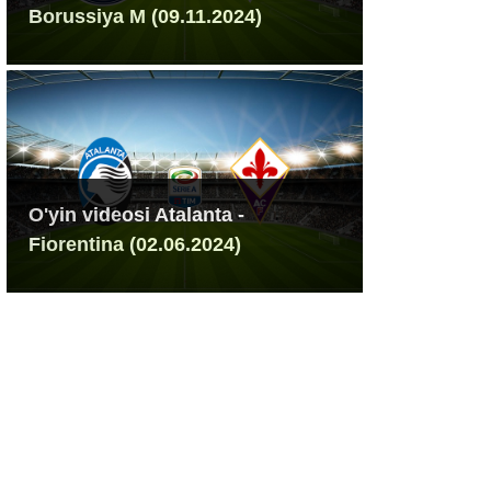
Borussiya M (09.11.2024)
O'yin videosi Atalanta -
Fiorentina (02.06.2024)