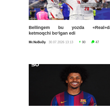
Bellingem bu yozda «Real»d
ketmoqchi bo‘lgan edi
Mr.NoBoDy
30.07.2026 13:13
90
47