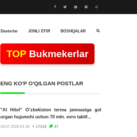
 Dasturlar
JONLI EFIR
BOSHQALAR
TOP
Bukmekerlar
ENG KO'P O'QILGAN POSTLAR
"Al Hilol" O'zbekiston terma jamoasiga gol
urgan hujumchi uchun 70 mln. evro taklif...
28.07.2026 01:56
17318
47