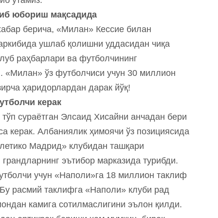
тиб юбориш мақсадида
хабар берича, «Милан» Кессие билан
аркибида ушлаб қолишни уддасидан чиқа
клуб раҳбарлари ва футболчининг
. «Милан» ўз футболчиси учун 30 миллион
ирча ҳаридорлардан дарак йўқ!
утболчи керак
тўп сураётган Элсаид Хисайни анчадан бери
са керак. Албаниялик ҳимоячи ўз позициясида
тлетико Мадрид» клубидан ташқари
 грандларнинг эътибор марказида турибди.
утболчи учун «Наполи»га 18 миллион таклиф
 Бу расмий таклифга «Наполи» клуби рад
ондан камига сотилмаслигини эълон қилди.