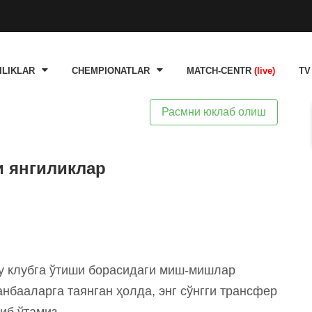
ILIKLAR
CHEMPIONATLAR
MATCH-CENTR
(live)
TV
Расмни юклаб олиш
и янгиликлар
у клубга ўтиши борасидаги миш-мишлар
нбааларга таянган ҳолда, энг сўнгги трансфер
иб ўтамиз.