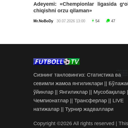
Adeyemi: «Chempionlar ligasida g‘o
chiqishni orzu qilaman»
Mr.NoBoDy
30.07.2026 13:00
54
47
Сизнинг танловингиз: Статистика ва
севимли жамоа янгиликлари || Бўлажа
ўйинлар || Янгиликлар || Мусобақалар |
Чемпионатлар || Трансферлар || LIVE
натижалар || Турнир жадваллари
Copyright ©
2026 All rights reserved | Thi