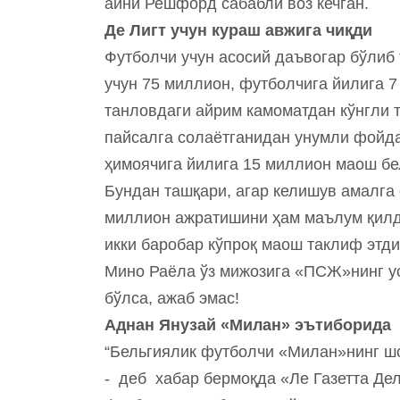
айни Решфорд сабабли воз кечган.
Де Лигт учун кураш авжига чиқди
Футболчи учун асосий даъвогар бўлиб
учун 75 миллион, футболчига йилига 7
танловдаги айрим камоматдан кўнгли 
пайсалга солаётганидан унумли фойд
ҳимоячига йилига 15 миллион маош бе
Бундан ташқари, агар келишув амалга 
миллион ажратишини ҳам маълум қилд
икки баробар кўпроқ маош таклиф этд
Мино Раёла ўз мижозига «ПСЖ»нинг у
бўлса, ажаб эмас!
Аднан Янузай «Милан» эътиборида
“Бельгиялик футболчи «Милан»нинг шо
- деб хабар бермоқда «Ле Газетта Д