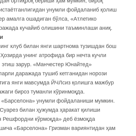
дан ортиқроқ бериши ҳам мумкин, бироқ
 истаётганлигидан унумли фойдаланиб қолиш
ер амалга ошадиган бўлса, «Атлетико
ражада кучайиб олишини таъминлаши аниқ.
и
инг клуб билан янги шартнома тузишдан бош
. Ҳозирда унинг атрофида бир нечта кучли
 этиш зарур. «Манчестер Юнайтед»
ларли даражада тушиб кетганидан норози
стига янги мавсумда ЙЧЛсиз қолишга мажбур
жаги бироз туманли кўринмоқда.
н «Барселона» унумли фойдаланиши мумкин.
Суарез билан ҳужумда ҳаракат қилиши
ан Решфордни кўрмоқда» деб ёзмоқда
шича «Барселона» Гризман вариянтидан ҳам