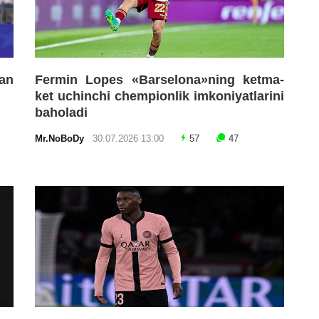
an
Fermin Lopes «Barselona»ning ketma-
ket uchinchi chempionlik imkoniyatlarini
baholadi
Mr.NoBoDy
30.07.2026 13:00
57
47