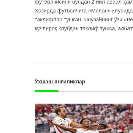
футболчисини бундан 2 йил аввал ҳам 
Ҳозирда футболчига «Милан» клубида
таклифлар тушган. Янузайнинг ўзи «Р
кучлироқ клубдан таклиф тушса, албат
Ўхшаш янгиликлар