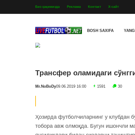
Биз ҳақимизда
Реклама
Контакт
Х-сайт
BOSH SAXIFA
YANG
Трансфер оламидаги сўнгг
Mr.NoBoDy
09.06.2019 16:00
1591
30
Ҳозирда футболчиларнинг у клубдан б
тобора авж олмоқда. Бугун ишончли ма
янгиликлари билан сизларни таништир