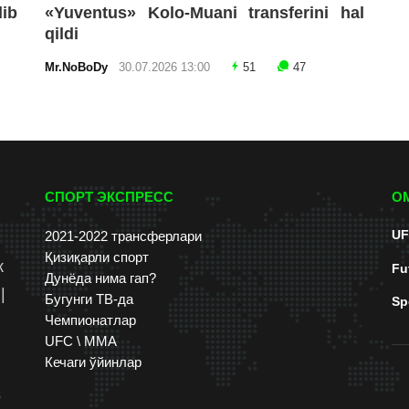
lib
«Yuventus» Kolo-Muani transferini hal
qildi
Mr.NoBoDy
30.07.2026 13:00
51
47
СПОРТ ЭКСПРЕСС
О
UF
2021-2022 трансферлари
Қизиқарли спорт
к
Fu
Дунёда нима гап?
|
Бугунги ТВ-да
Sp
Чемпионатлар
UFC \ ММА
Кечаги ўйинлар
s