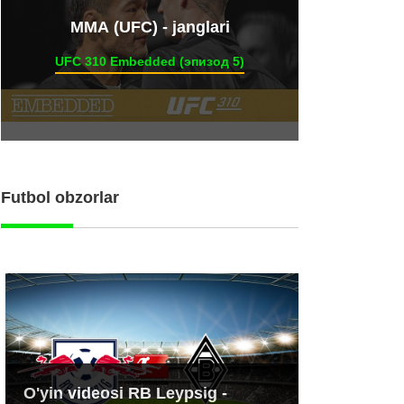
ММА (UFC) - janglari
UFC 310 Embedded (эпизод 5)
Futbol obzorlar
O'yin videosi RB Leypsig -