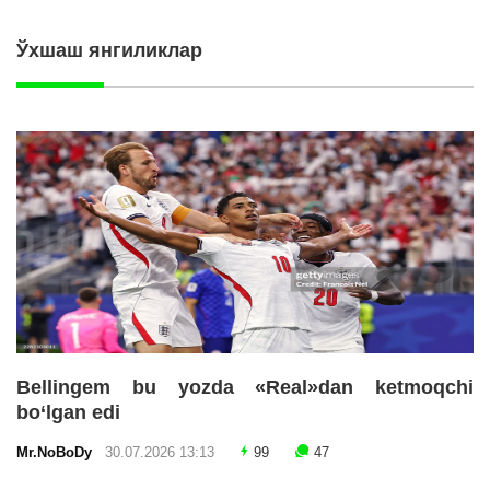
Ўхшаш янгиликлар
Bellingem bu yozda «Real»dan ketmoqchi
bo‘lgan edi
Mr.NoBoDy
30.07.2026 13:13
99
47