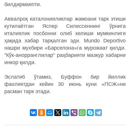
билдирмаяпти.
Аввалроқ каталонияликлар жамоани тарк этиши
кутилаётган Яспер Силессеннинг ўрнига
италиялик посбонни олиб келиши мумкинлиги
ҳақида хабар тарқалган эди. Mundo Deportivo
нашри мухбири «Барселона»га мурожаат қилди.
"Кўк-анорранглилар" раҳбарияти мазкур хабарни
инкор қилди.
Эслатиб ўтамиз, Буффон бир йиллик
фаолиятдан кейин 30 июнь куни «ПСЖ»ни
расман тарк этади.