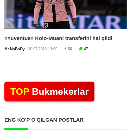
«Yuventus» Kolo-Muani transferini hal qildi
Mr.NoBoDy
30.07.2026 13:00
66
47
TOP
Bukmekerlar
ENG KO'P O'QILGAN POSTLAR