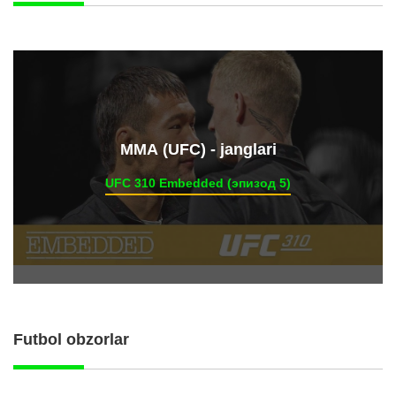
ММА (UFC) - janglari
UFC 310 Embedded (эпизод 5)
Futbol obzorlar