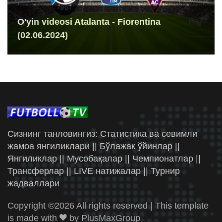
O'yin videosi Atalanta - Fiorentina
(02.06.2024)
Сизнинг танловингиз: Статистика ва севимли
жамоа янгиликлари || Бўлажак ўйинлар ||
Янгиликлар || Мусобақалар || Чемпионатлар ||
Трансферлар || LIVE натижалар || Турнир
жадваллари
Copyright ©
2026 All rights reserved | This template
is made with
by
PlusMaxGroup