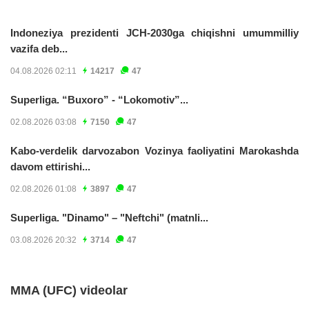
Indoneziya prezidenti JCH-2030ga chiqishni umummilliy
vazifa deb...
04.08.2026 02:11
14217
47
Superliga. “Buxoro” - “Lokomotiv”...
02.08.2026 03:08
7150
47
Kabo-verdelik darvozabon Vozinya faoliyatini Marokashda
davom ettirishi...
02.08.2026 01:08
3897
47
Superliga. "Dinamo" – "Neftchi" (matnli...
03.08.2026 20:32
3714
47
MMA (UFC) videolar