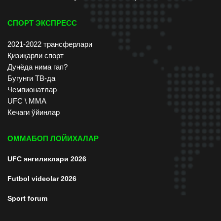
СПОРТ ЭКСПРЕСС
2021-2022 трансферлари
Қизиқарли спорт
Дунёда нима гап?
Бугунги ТВ-да
Чемпионатлар
UFC \ ММА
Кечаги ўйинлар
ОММАБОП ЛОЙИХАЛАР
UFC янгиликлари 2026
Futbol videolar 2026
Sport forum