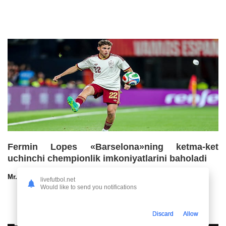
Fermin Lopes «Barselona»ning ketma-ket
uchinchi chempionlik imkoniyatlarini baholadi
Mr.NoBoDy
30.07.2026 13:00
72
47
livefutbol.net
Would like to send you notifications
Discard
Allow