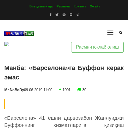
Биз ҳақимизда
Реклама
Контакт
Х-сайт
Расмни юклаб олиш
Манба: «Барселона»га Буффон керак
эмас
Mr.NoBoDy
09.06.2019 11:00
1001
30
«Барселона» 41 ёшли дарвозабон Жанлуиджи
Буффоннинг хизматларига қизиқиш