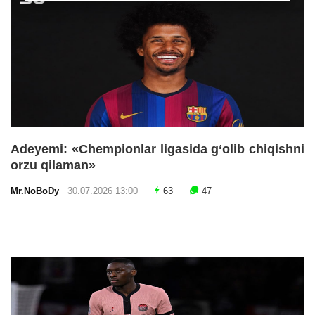
Adeyemi: «Chempionlar ligasida g‘olib chiqishni
orzu qilaman»
Mr.NoBoDy
30.07.2026 13:00
63
47