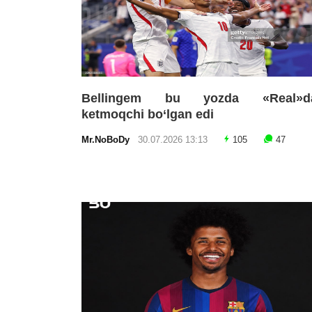
Bellingem bu yozda «Real»d
ketmoqchi bo‘lgan edi
Mr.NoBoDy
30.07.2026 13:13
105
47