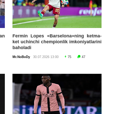
an
Fermin Lopes «Barselona»ning ketma-
ket uchinchi chempionlik imkoniyatlarini
baholadi
Mr.NoBoDy
30.07.2026 13:00
75
47