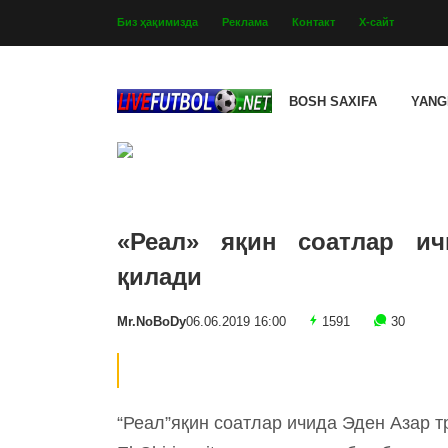
Биз ҳақимизда
Реклама
Контакт
Х-сайт
BOSH SAXIFA
YANG
«Реал» яқин соатлар и
қилади
Mr.NoBoDy
06.06.2019 16:00
1591
30
“Реал”яқин соатлар ичида Эден Азар 