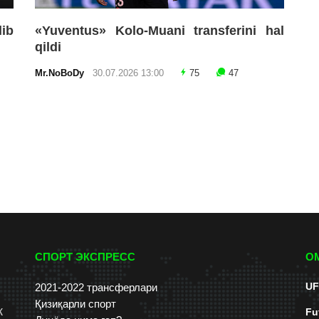
lib
«Yuventus» Kolo-Muani transferini hal
qildi
Mr.NoBoDy
30.07.2026 13:00
75
47
СПОРТ ЭКСПРЕСС
О
UF
2021-2022 трансферлари
Қизиқарли спорт
к
Fu