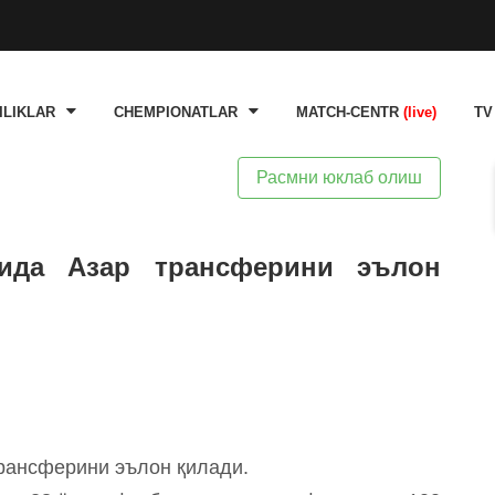
ILIKLAR
CHEMPIONATLAR
MATCH-CENTR
(live)
TV
Расмни юклаб олиш
чида Азар трансферини эълон
трансферини эълон қилади.