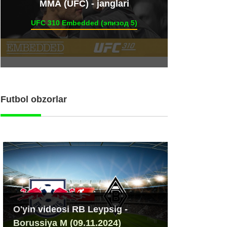
ММА (UFC) - janglari
UFC 310 Embedded (эпизод 5)
Futbol obzorlar
O'yin videosi RB Leypsig -
Borussiya M (09.11.2024)