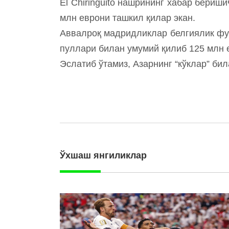
El Chiringuito нашрининг хабар бериш
млн еврони ташкил қилар экан.
Аввалроқ мадридликлар белгиялик фу
пуллари билан умумий қилиб 125 млн 
Эслатиб ўтамиз, Азарнинг “кўклар” бил
Ўхшаш янгиликлар