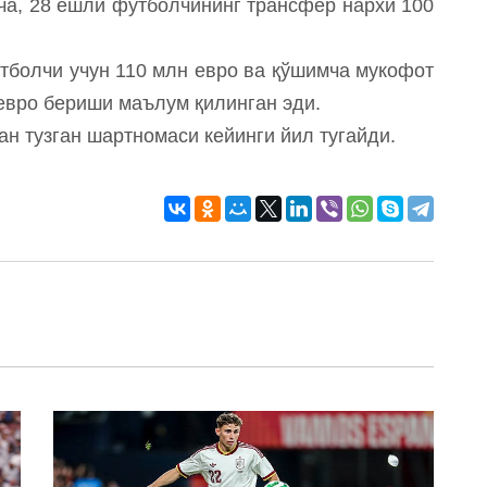
ича, 28 ёшли футболчининг трансфер нархи 100
тболчи учун 110 млн евро ва қўшимча мукофот
евро бериши маълум қилинган эди.
ан тузган шартномаси кейинги йил тугайди.