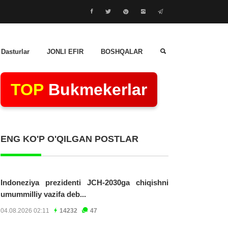
 Dasturlar
JONLI EFIR
BOSHQALAR
TOP
Bukmekerlar
ENG KO'P O'QILGAN POSTLAR
Indoneziya prezidenti JCH-2030ga chiqishni
umummilliy vazifa deb...
04.08.2026 02:11
14232
47