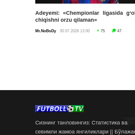
Adeyemi: «Chempionlar ligasida g‘o
chiqishni orzu qilaman»
Mr.NoBoDy
30.07.2026 13:00
75
47
Сизнинг танловингиз: Статистика ва
севимли жамоа янгиликлари || Бўлажа