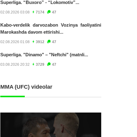
Superliga. “Buxoro” - “Lokomotiv”...
02.08.2026 03:08
7174
47
Kabo-verdelik darvozabon Vozinya faoliyatini
Marokashda davom ettirishi...
02.08.2026 01:08
3912
47
Superliga. "Dinamo" – "Neftchi" (matnli...
03.08.2026 20:32
3729
47
MMA (UFC) videolar