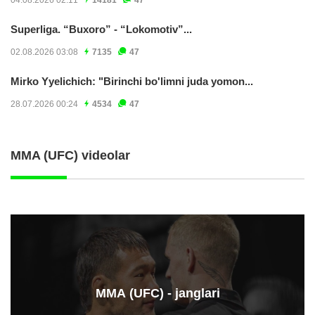
Superliga. “Buxoro” - “Lokomotiv”...
02.08.2026 03:08
7135
47
Mirko Yyelichich: "Birinchi bo'limni juda yomon...
28.07.2026 00:24
4534
47
MMA (UFC) videolar
ММА (UFC) - janglari