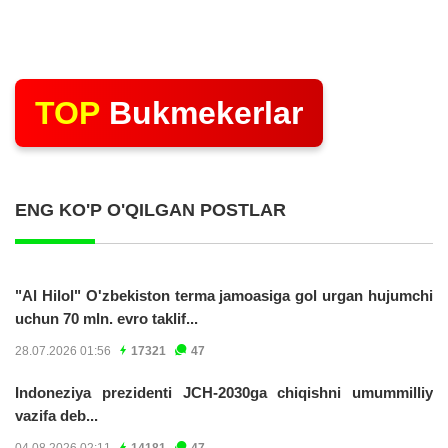
TOP
Bukmekerlar
ENG KO'P O'QILGAN POSTLAR
"Al Hilol" O'zbekiston terma jamoasiga gol urgan hujumchi
uchun 70 mln. evro taklif...
28.07.2026 01:56
17321
47
Indoneziya prezidenti JCH-2030ga chiqishni umummilliy
vazifa deb...
04.08.2026 02:11
14181
47