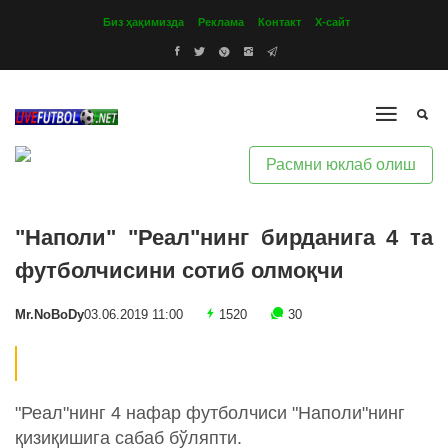
Биз ҳақимизда
Реклама
Контакт
Х-сайт
Расмни юклаб олиш
"Наполи" "Реал"нинг бирданига 4 та
футболчисини сотиб олмоқчи
Mr.NoBoDy
03.06.2019 11:00
1520
30
"Реал"нинг 4 нафар футболчиси "Наполи"нинг
қизиқишига сабаб бўляпти.