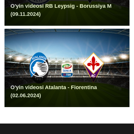
O'yin videosi RB Leypsig - Borussiya M
(09.11.2024)
O'yin videosi Atalanta - Fiorentina
(02.06.2024)