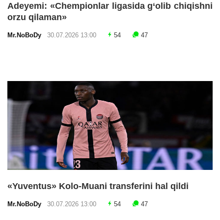
Adeyemi: «Chempionlar ligasida g‘olib chiqishni
orzu qilaman»
Mr.NoBoDy
30.07.2026 13:00
54
47
«Yuventus» Kolo-Muani transferini hal qildi
Mr.NoBoDy
30.07.2026 13:00
54
47