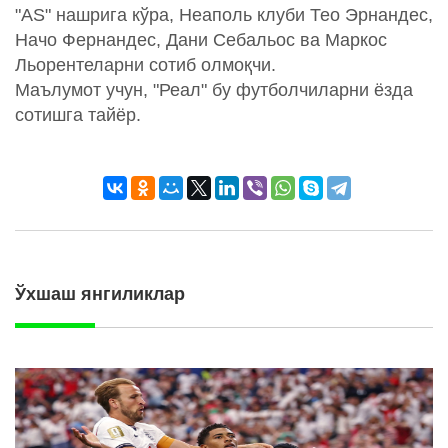
"AS" нашрига кўра, Неаполь клуби Тео Эрнандес,
Начо Фернандес, Дани Себальос ва Маркос
Льорентеларни сотиб олмоқчи.
Маълумот учун, "Реал" бу футболчиларни ёзда
сотишга тайёр.
Ўхшаш янгиликлар