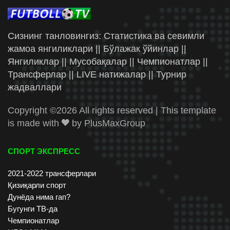
Сизнинг танловингиз: Статистика ва севимли
жамоа янгиликлари || Бўлажак ўйинлар ||
Янгиликлар || Мусобақалар || Чемпионатлар ||
Трансферлар || LIVE натижалар || Турнир
жадваллари
Copyright ©
2026 All rights reserved | This template
is made with
by
PlusMaxGroup
СПОРТ ЭКСПРЕСС
2021-2022 трансферлари
Қизиқарли спорт
Дунёда нима гап?
Бугунги ТВ-да
Чемпионатлар