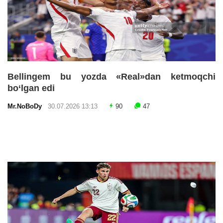
Bellingem bu yozda «Real»dan ketmoqchi
bo‘lgan edi
Mr.NoBoDy
30.07.2026 13:13
90
47