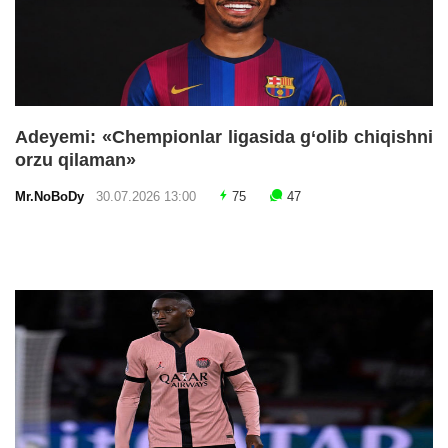
Adeyemi: «Chempionlar ligasida g‘olib chiqishni
orzu qilaman»
Mr.NoBoDy
30.07.2026 13:00
75
47