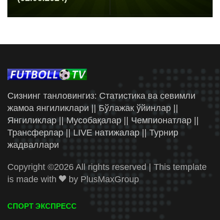
Сизнинг танловингиз: Статистика ва севимли
жамоа янгиликлари || Бўлажак ўйинлар ||
Янгиликлар || Мусобақалар || Чемпионатлар ||
Трансферлар || LIVE натижалар || Турнир
жадваллари
Copyright ©
2026 All rights reserved | This template
is made with
by
PlusMaxGroup
СПОРТ ЭКСПРЕСС