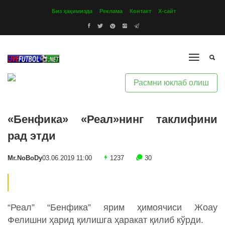
Биз ҳақимизда
Реклама
Контакт
Х-сайт
Расмни юклаб олиш
«Бенфика» «Реал»нинг таклифини
рад этди
Mr.NoBoDy
03.06.2019 11:00
1237
30
“Реал” “Бенфика” ярим ҳимоячиси Жоау
Фелишни ҳарид қилишга ҳаракат қилиб кўрди.