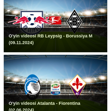
O'yin videosi RB Leypsig - Borussiya M
(09.11.2024)
O'yin videosi Atalanta - Fiorentina
(02.06.2024)