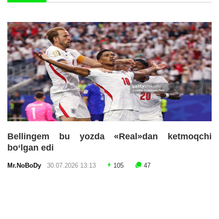
Bellingem bu yozda «Real»dan ketmoqchi
bo‘lgan edi
Mr.NoBoDy
30.07.2026 13:13
105
47