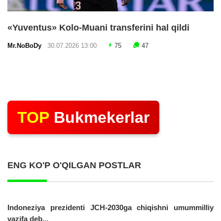
«Yuventus» Kolo-Muani transferini hal qildi
Mr.NoBoDy
30.07.2026 13:00
75
47
TOP
Bukmekerlar
ENG KO'P O'QILGAN POSTLAR
Indoneziya prezidenti JCH-2030ga chiqishni umummilliy
vazifa deb...