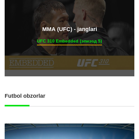
ММА (UFC) - janglari
UFC 310 Embedded (эпизод 5)
Futbol obzorlar