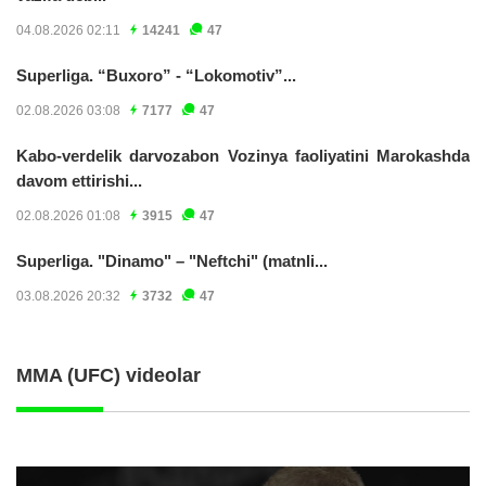
04.08.2026 02:11
14241
47
Superliga. “Buxoro” - “Lokomotiv”...
02.08.2026 03:08
7177
47
Kabo-verdelik darvozabon Vozinya faoliyatini Marokashda
davom ettirishi...
02.08.2026 01:08
3915
47
Superliga. "Dinamo" – "Neftchi" (matnli...
03.08.2026 20:32
3732
47
MMA (UFC) videolar