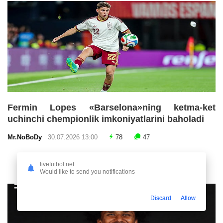
Fermin Lopes «Barselona»ning ketma-ket
uchinchi chempionlik imkoniyatlarini baholadi
Mr.NoBoDy
30.07.2026 13:00
78
47
livefutbol.net
Would like to send you notifications
Discard
Allow