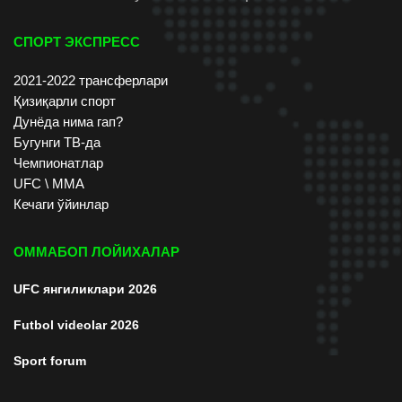
СПОРТ ЭКСПРЕСС
2021-2022 трансферлари
Қизиқарли спорт
Дунёда нима гап?
Бугунги ТВ-да
Чемпионатлар
UFC \ ММА
Кечаги ўйинлар
ОММАБОП ЛОЙИХАЛАР
UFC янгиликлари 2026
Futbol videolar 2026
Sport forum