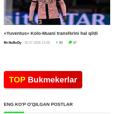
«Yuventus» Kolo-Muani transferini hal qildi
Mr.NoBoDy
30.07.2026 13:00
93
47
TOP
Bukmekerlar
ENG KO'P O'QILGAN POSTLAR