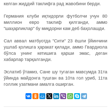
келган жиддий таклифга рад жавобини берди.
Германия клуби иқтидорли футболчи учун 80
миллион евро таклиф қилганди, аммо
"шаҳарликлар" бу миқдорни кам деб баҳолашди.
Сал аввал матбуотда "Сити" 23 ёшли ўйинчини
ушлаб қолишга ҳаракат қилади, аммо Гвардиола
бўлса унинг кетишига қарши эмас, деган
хабарлар тарқалганди.
Эслатиб ўтамиз, Сане шу тугаган мавсумда 31та
ўйинда майдонга тушган ва 10та гол уриб, 11та
голлик узатмани амалга оширган.