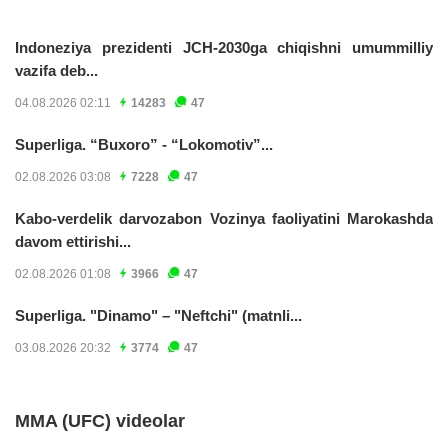
Indoneziya prezidenti JCH-2030ga chiqishni umummilliy
vazifa deb...
04.08.2026 02:11
14283
47
Superliga. “Buxoro” - “Lokomotiv”...
02.08.2026 03:08
7228
47
Kabo-verdelik darvozabon Vozinya faoliyatini Marokashda
davom ettirishi...
02.08.2026 01:08
3966
47
Superliga. "Dinamo" – "Neftchi" (matnli...
03.08.2026 20:32
3774
47
MMA (UFC) videolar