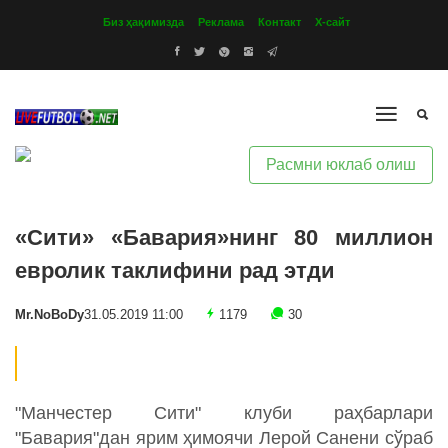
Биз ҳақимизда
Реклама
Контакт
Х-сайт
Расмни юклаб олиш
«Сити» «Бавария»нинг 80 миллион
евролик таклифини рад этди
Mr.NoBoDy
31.05.2019 11:00
1179
30
"Манчестер Сити" клуби раҳбарлари
"Бавария"дан ярим ҳимоячи Лерой Санени сўраб