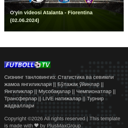
O'yin videosi Atalanta - Fiorentina
(02.06.2024)
Сизнинг танловингиз: Статистика ва севимли
жамоа янгиликлари || Бўлажак ўйинлар ||
Янгиликлар || Мусобақалар || Чемпионатлар ||
Трансферлар || LIVE натижалар || Турнир
жадваллари
Copyright ©
2026 All rights reserved | This template
is made with
by
PlusMaxGroup