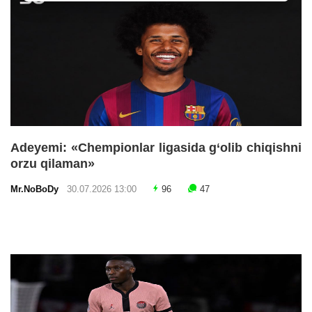
Adeyemi: «Chempionlar ligasida g‘olib chiqishni
orzu qilaman»
Mr.NoBoDy
30.07.2026 13:00
96
47