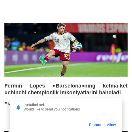
Fermin Lopes «Barselona»ning ketma-ket
uchinchi chempionlik imkoniyatlarini baholadi
Mr.NoBoDy
30.07.2026 13:00
93
47
livefutbol.net
Would like to send you notifications
Discard
Allow