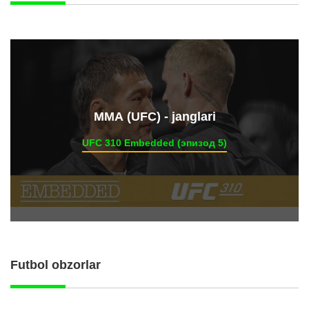
ММА (UFC) - janglari
UFC 310 Embedded (эпизод 5)
Futbol obzorlar