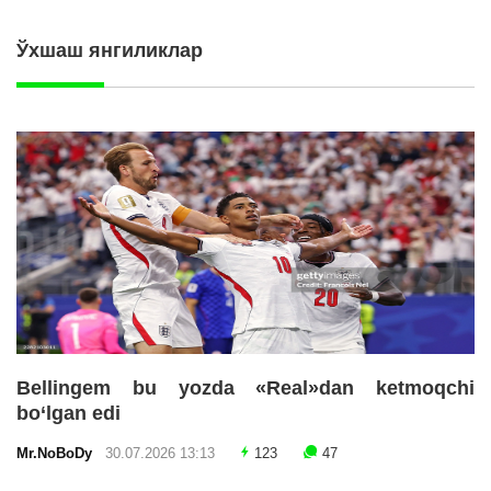
Ўхшаш янгиликлар
Bellingem bu yozda «Real»dan ketmoqchi
bo‘lgan edi
Mr.NoBoDy
30.07.2026 13:13
123
47