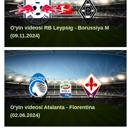
O'yin videosi RB Leypsig - Borussiya M
(09.11.2024)
O'yin videosi Atalanta - Fiorentina
(02.06.2024)