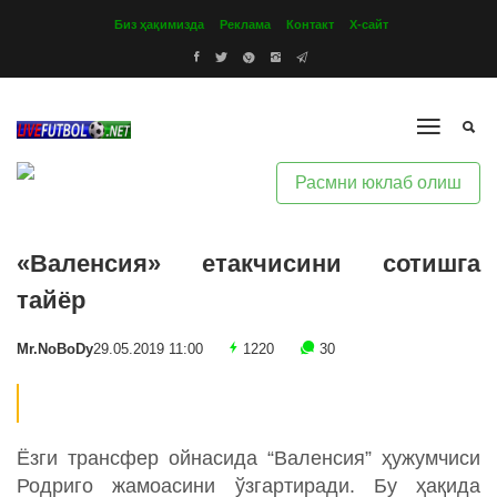
Биз ҳақимизда
Реклама
Контакт
Х-сайт
Расмни юклаб олиш
«Валенсия» етакчисини сотишга
тайёр
Mr.NoBoDy
29.05.2019 11:00
1220
30
Ёзги трансфер ойнасида “Валенсия” ҳужумчиси
Родриго жамоасини ўзгартиради. Бу ҳақида