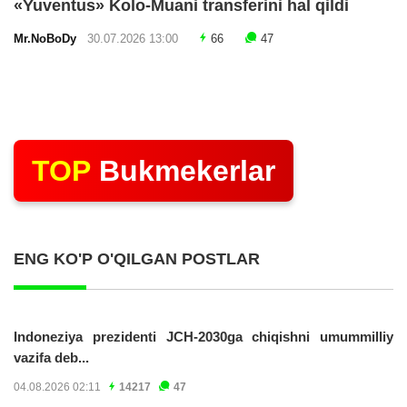
«Yuventus» Kolo-Muani transferini hal qildi
Mr.NoBoDy
30.07.2026 13:00
66
47
TOP
Bukmekerlar
ENG KO'P O'QILGAN POSTLAR
Indoneziya prezidenti JCH-2030ga chiqishni umummilliy
vazifa deb...
04.08.2026 02:11
14217
47