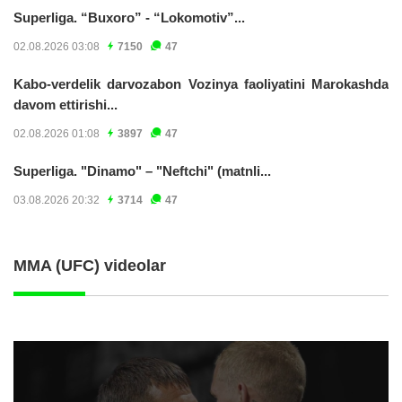
Superliga. “Buxoro” - “Lokomotiv”...
02.08.2026 03:08
7150
47
Kabo-verdelik darvozabon Vozinya faoliyatini Marokashda
davom ettirishi...
02.08.2026 01:08
3897
47
Superliga. "Dinamo" – "Neftchi" (matnli...
03.08.2026 20:32
3714
47
MMA (UFC) videolar