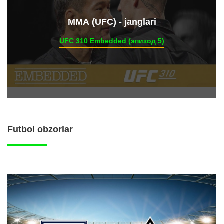
ММА (UFC) - janglari
UFC 310 Embedded (эпизод 5)
Futbol obzorlar