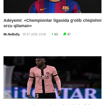
Adeyemi: «Chempionlar ligasida g‘olib chiqishni
orzu qilaman»
Mr.NoBoDy
30.07.2026 13:00
63
47