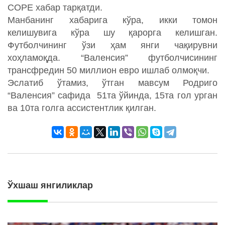
COPE хабар тарқатди.
Манбанинг хабарига кўра, икки томон
келишувига кўра шу қарорга келишган.
Футболчининг ўзи ҳам янги чақирувни
хоҳламоқда. “Валенсия” футболчисининг
трансфредин 50 миллион евро ишлаб олмоқчи.
Эслатиб ўтамиз, ўтган мавсум Родриго
“Валенсия” сафида 51та ўйинда, 15та гол урган
ва 10та голга ассистентлик қилган.
Ўхшаш янгиликлар