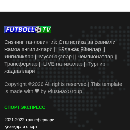
Сизнинг танловингиз: Статистика ва севимли
жамоа янгиликлари || Бўлажак ўйинлар ||
Янгиликлар || Мусобақалар || Чемпионатлар ||
Трансферлар || LIVE натижалар || Турнир
жадваллари
Copyright ©
2026 All rights reserved | This template
is made with
by
PlusMaxGroup
СПОРТ ЭКСПРЕСС
2021-2022 трансферлари
Қизиқарли спорт