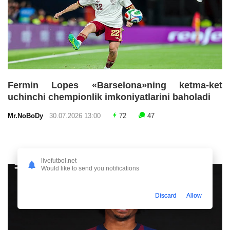
Fermin Lopes «Barselona»ning ketma-ket
uchinchi chempionlik imkoniyatlarini baholadi
Mr.NoBoDy
30.07.2026 13:00
72
47
livefutbol.net
Would like to send you notifications
Discard
Allow