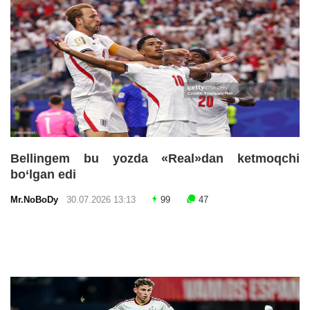
Bellingem bu yozda «Real»dan ketmoqchi
bo‘lgan edi
Mr.NoBoDy
30.07.2026 13:13
99
47