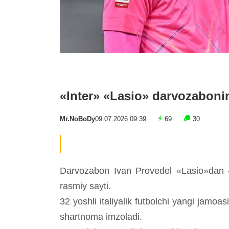
«Inter» «Lasio» darvozabonin
Mr.NoBoDy
09.07.2026 09:39
69
30
Darvozabon Ivan Provedel «Lasio»dan «
rasmiy sayti.
32 yoshli italiyalik futbolchi yangi jamoa
shartnoma imzoladi.