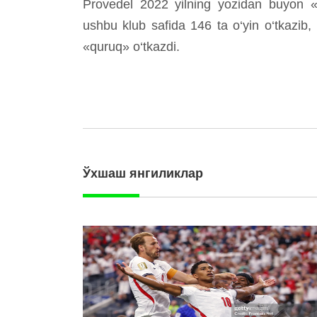
Provedel 2022 yilning yozidan buyon «L
ushbu klub safida 146 ta o‘yin o‘tkazib,
«quruq» o‘tkazdi.
Ўхшаш янгиликлар