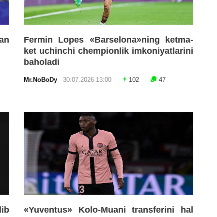
an
Fermin Lopes «Barselona»ning ketma-
ket uchinchi chempionlik imkoniyatlarini
baholadi
Mr.NoBoDy
30.07.2026 13:00
102
47
lib
«Yuventus» Kolo-Muani transferini hal