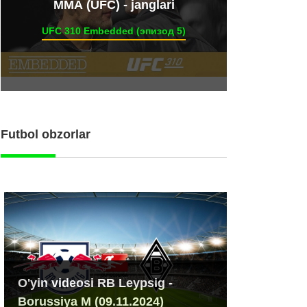
ММА (UFC) - janglari
UFC 310 Embedded (эпизод 5)
Futbol obzorlar
O'yin videosi RB Leypsig -
Borussiya M (09.11.2024)