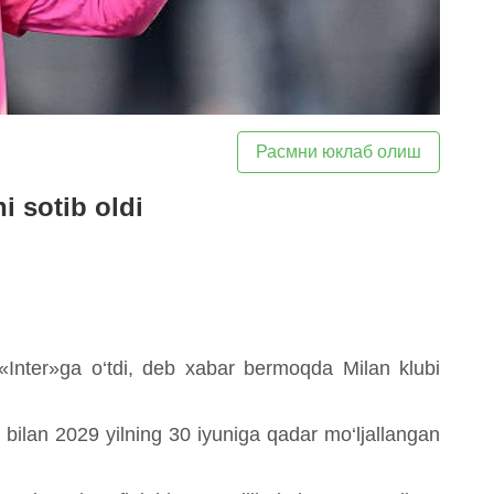
Расмни юклаб олиш
i sotib oldi
Inter»ga o‘tdi, deb xabar bermoqda Milan klubi
si bilan 2029 yilning 30 iyuniga qadar mo‘ljallangan