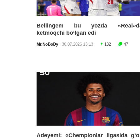
Bellingem bu yozda «Real»d
ketmoqchi bo‘lgan edi
Mr.NoBoDy
30.07.2026 13:13
132
47
Adeyemi: «Chempionlar ligasida g‘o