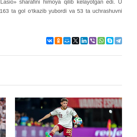
asio» sharafini himoya qilib kelayotgan edi. U
 163 ta gol o‘tkazib yubordi va 53 ta uchrashuvni