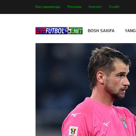
Биз ҳақимизда
Реклама
Контакт
Х-сайт
BOSH SAXIFA
YANG