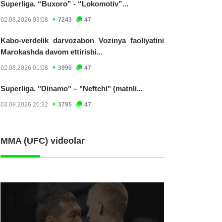
Superliga. “Buxoro” - “Lokomotiv”...
02.08.2026 03:08
7243
47
Kabo-verdelik darvozabon Vozinya faoliyatini
Marokashda davom ettirishi...
02.08.2026 01:08
3990
47
Superliga. "Dinamo" – "Neftchi" (matnli...
03.08.2026 20:32
3795
47
MMA (UFC) videolar