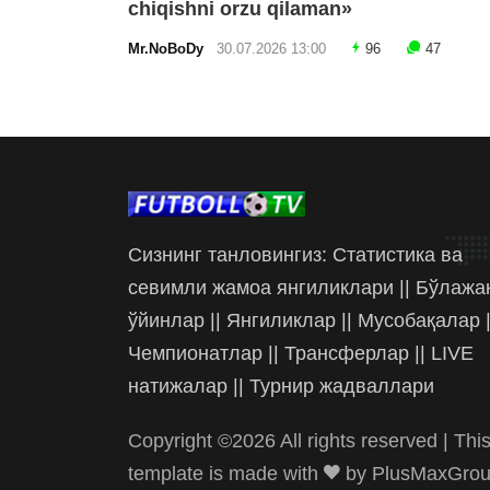
chiqishni orzu qilaman»
Mr.NoBoDy
30.07.2026 13:00
96
47
Сизнинг танловингиз: Статистика ва
севимли жамоа янгиликлари || Бўлажа
ўйинлар || Янгиликлар || Мусобақалар |
Чемпионатлар || Трансферлар || LIVE
натижалар || Турнир жадваллари
Copyright ©
2026 All rights reserved | Thi
template is made with
by
PlusMaxGro