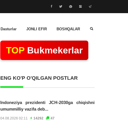
 Dasturlar
JONLI EFIR
BOSHQALAR
TOP
Bukmekerlar
ENG KO'P O'QILGAN POSTLAR
Indoneziya prezidenti JCH-2030ga chiqishni
umummilliy vazifa deb...
04.08.2026 02:11
14292
47