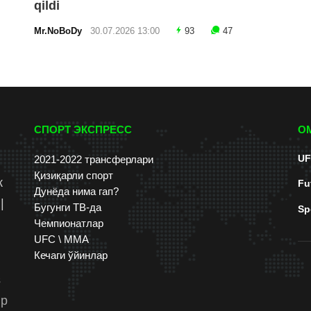
qildi
Mr.NoBoDy
30.07.2026 13:00
93
47
СПОРТ ЭКСПРЕСС
О
UF
2021-2022 трансферлари
Қизиқарли спорт
к
Fu
Дунёда нима гап?
|
Бугунги ТВ-да
Sp
Чемпионатлар
UFC \ ММА
Кечаги ўйинлар
s
up